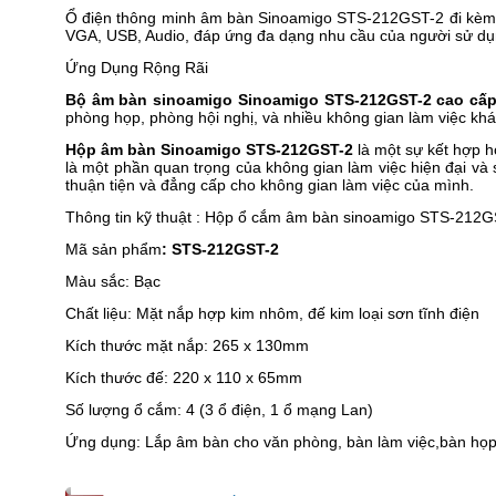
Ổ điện thông minh âm bàn Sinoamigo STS-212GST-2 đi kèm với
VGA, USB, Audio, đáp ứng đa dạng nhu cầu của người sử dụ
Ứng Dụng Rộng Rãi
Bộ âm bàn sinoamigo Sinoamigo STS-212GST-2 cao cấ
phòng họp, phòng hội nghị, và nhiều không gian làm việc khá
Hộp âm bàn Sinoamigo STS-212GST-2
là một sự kết hợp ho
là một phần quan trọng của không gian làm việc hiện đại v
thuận tiện và đẳng cấp cho không gian làm việc của mình.
Thông tin kỹ thuật : Hộp ổ cắm âm bàn sinoamigo
STS-212GS
Mã sản phẩm
: STS-212GST-2
Màu sắc: Bạc
Chất liệu: Mặt nắp hợp kim nhôm, đế kim loại sơn tĩnh điện
Kích thước mặt nắp: 265 x 130mm
Kích thước đế: 220 x 110 x 65mm
Số lượng ổ cắm: 4 (3 ổ điện, 1 ổ mạng Lan)
Ứng dụng: Lắp âm bàn cho văn phòng, bàn làm việc,bàn họp