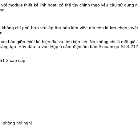
 module thiết kế linh hoạt, có thể tùy chỉnh theo yêu cầu sử dụng n
ng.
p
không chỉ phù hợp với lắp âm bàn làm việc mà còn là lựa chọn tuyệ
c.
àn hảo giữa thiết kế hiện đại và tính tiện ích. Nó không chỉ là một gi
à sáng tạo. Hãy đầu tư vào Hộp ổ cắm điện âm bàn Sinoamigo STS-21
T-2 cao cấp
, phòng hội nghị