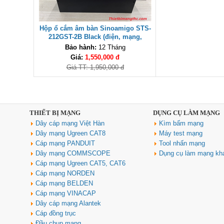
Hộp ổ cắm âm bàn Sinoamigo STS-
212GST-2B Black (điện, mạng,
HDMI) cao cấp
Bảo hành:
12 Tháng
Giá:
1,550,000 đ
Giá TT: 1,950,000 đ
THIẾT BỊ MẠNG
DỤNG CỤ LÀM MẠNG
Dây cáp mạng Việt Hàn
Kìm bấm mạng
Dây mạng Ugreen CAT8
Máy test mạng
Cáp mạng PANDUIT
Tool nhấn mạng
Dây mạng COMMSCOPE
Dụng cụ làm mạng kh
Cáp mạng Ugreen CAT5, CAT6
Cáp mạng NORDEN
Cáp mạng BELDEN
Cáp mạng VINACAP
Dây cáp mạng Alantek
Cáp đồng trục
Đầu chụp mạng