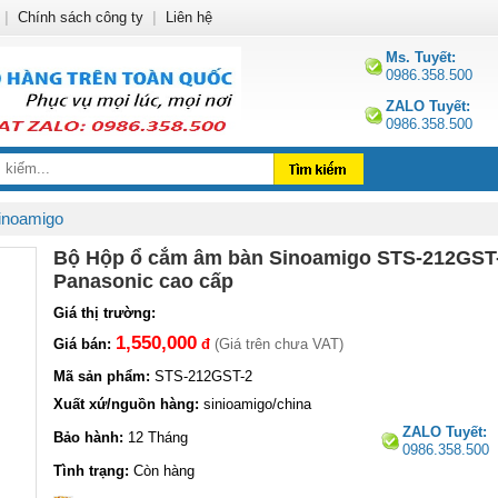
|
Chính sách công ty
|
Liên hệ
Ms. Tuyết:
0986.358.500
ZALO Tuyết:
0986.358.500
inoamigo
Bộ Hộp ổ cắm âm bàn Sinoamigo STS-212GST-2
Panasonic cao cấp
Giá thị trường:
1,550,000
Giá bán:
đ
(Giá trên chưa VAT)
Mã sản phẩm:
STS-212GST-2
Xuất xứ/nguồn hàng:
sinioamigo/china
ZALO Tuyết:
Bảo hành:
12 Tháng
0986.358.500
Tình trạng:
Còn hàng