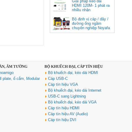
Giải pháp kéo dài
HDMI 120M- 1 phát ra
nhiều nhận
Bộ định vị cáp / dây /
đường ống ngầm
chuyên nghiệp Noyafa
NF-826
Cáp âm thanh 2x1.5 chống
nhiễu chống cháy ALANTEK
301-FRS015-E01P-3SG5 cao cấp
Giá: Liên hệ
SÀN, ÂM TƯỜNG
BỘ KHUẾCH ĐẠI, CÁP TÍN HIỆU
noamigo
Bộ khuếch đại, kéo dài HDMI
l plate, ổ cắm, Modular
Cáp USB-C
Cáp tín hiệu VGA
Bộ khuếch đại, kéo dài Internet
USB-C sang Lightning
Bộ khuếch đại, kéo dài VGA
Cáp tín hiệu HDMI
Cáp tín hiệu AV (Audio)
Hub USB Type C Groovy Robot
Cáp tín hiệu DVI
Uno 6 in 1 ra USB-C, USB-A 3.2,
HDMI 4K@60Hz, Sạc PD 100W
Ugreen 35998