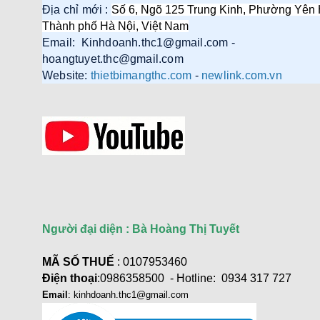
Địa chỉ mới :
Số 6, Ngõ 125 Trung Kinh, Phường Yên 
Thành phố Hà Nội, Việt Nam
Email: Kinhdoanh.thc1@gmail.com -
hoangtuyet.thc@gmail.com
Website:
thietbimangthc.com
-
newlink.com.vn
Người đại diện : Bà Hoàng Thị Tuyết
MÃ SỐ THUẾ
: 0107953460
Điện thoại
:0986358500 - Hotline: 0934 317 727
Email
: kinhdoanh.thc1@gmail.com