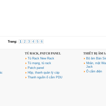
Trang:
1
2
3
4
5
6
TỦ RACK, PATCH PANEL
THIẾT BỊ ÂM 
Tủ Rack New Rack
Bộ âm Bàn Si
Tủ mạng, tủ rack
Nhân, mặt Wal
Jack
Patch panel
Ổ cắm điện
ác
Hộp, thanh quản lý cáp
Thanh nguồn ổ cắm PDU