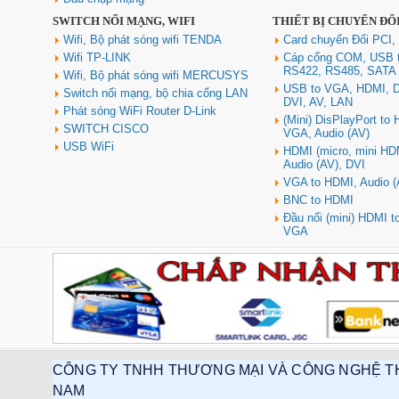
SWITCH NỐI MẠNG, WIFI
THIẾT BỊ CHUYỂN ĐỔ
Wifi, Bộ phát sóng wifi TENDA
Card chuyển Đổi PCI,
Wifi TP-LINK
Cáp cổng COM, USB 
RS422, RS485, SATA
Wifi, Bộ phát sóng wifi MERCUSYS
USB to VGA, HDMI, D
Switch nối mạng, bộ chia cổng LAN
DVI, AV, LAN
Phát sóng WiFi Router D-Link
(Mini) DisPlayPort to
SWITCH CISCO
VGA, Audio (AV)
USB WiFi
HDMI (micro, mini HD
Audio (AV), DVI
VGA to HDMI, Audio (
BNC to HDMI
Đầu nối (mini) HDMI 
VGA
CÔNG TY TNHH THƯƠNG MẠI VÀ CÔNG NGHỆ T
NAM