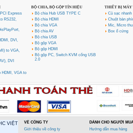
I
BỘ CHIA, BỘ GỘP TÍN HIỆU
THIẾT BỊ MÁY
 PCI Express
Bộ chia Hub USB TYPE C
Củ sạc nhan
to RS232,
Bộ chia HDMI
Chuột bàn ph
Bộ chia VGA
Mic, Micro th
isPlayPort,
Bộ chia AV
Box ổ cứng
Bộ chia USB
 HDMI, DVI,
Bộ gộp VGA
Bộ gộp HDMI
MI) to VGA,
Bộ gộp PC, Switch KVM cổng USB
2.0
AV), DVI
to HDMI, VGA to
VỀ CÔNG TY
DÀNH CHO NGƯỜI MU
HC VIỆT
Giới thiệu về công ty
Hướng dẫn mua hàng