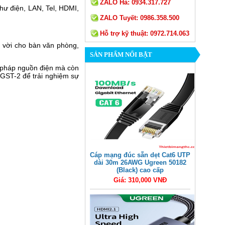
ZALO Hà:
0934.317.727
hư điện, LAN, Tel, HDMI,
ZALO Tuyết:
0986.358.500
Hỗ trợ kỹ thuật:
0972.714.063
t vời cho bàn văn phòng,
SẢN PHẨM NỔI BẬT
ải pháp nguồn điện mà còn
2GST-2 để trải nghiệm sự
Cáp mạng đúc sẵn dẹt Cat6 UTP
dài 30m 26AWG Ugreen 50182
(Black) cao cấp
Giá: 310,000 VNĐ