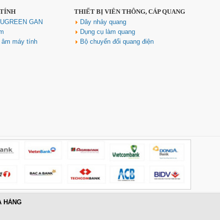
Giá: 650,000 VNĐ
 TÍNH
THIẾT BỊ VIỄN THÔNG, CÁP QUANG
h UGREEN GAN
Dây nhảy quang
ím
Dụng cụ làm quang
u âm máy tính
Bộ chuyển đổi quang điện
Hub USB Type-C 6 in 1 HDMI
4K@60Hz, Hub USB 3.0, Lan,
PD 100W Ugreen 45000 cao cấp
Giá: 650,000 VNĐ
A HÀNG
Cáp điều khiển 2 đôi 22AWG