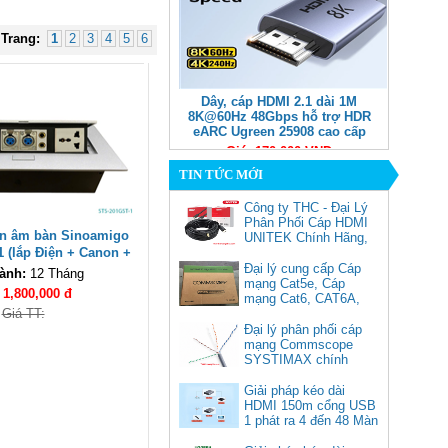
Trang:
1
2
3
4
5
6
Dây, cáp HDMI 2.1 dài 1M
8K@60Hz 48Gbps hỗ trợ HDR
eARC Ugreen 25908 cao cấp
Giá: 170,000 VNĐ
TIN TỨC MỚI
Công ty THC - Đại Lý
Phân Phối Cáp HDMI
ện âm bàn Sinoamigo
UNITEK Chính Hãng,
 (lắp Điện + Canon +
Đại lý cung cấp Cáp
 6.5) cao cấp
ành:
12 Tháng
mạng Cat5e, Cáp
:
1,800,000 đ
mạng Cat6, CAT6A,
Giá TT:
Cat5e FTP
Commscope
Đại lý phân phối cáp
Cáp chuyển USB Type-C sang
mạng Commscope
Displayport 1.4 độ phân giải
SYSTIMAX chính
8K@60Hz dài 1m Ugreen 25157
hãng tại Việt Nam
cao cấp
Giải pháp kéo dài
HDMI 150m cổng USB
Giá: 350,000 VNĐ
1 phát ra 4 đến 48 Màn
Hình Tivi