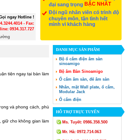
BẬC NHẤT
đại sang trọng
Đội ngũ nhân viên có trình độ
Gọi ngay Hotline !
chuyên môn, tận tình hết
24.3244.4014 - Fax:
mình vì khách hàng
line: 0934.317.727
đường
DANH MỤC SẢN PHẨM
Bộ ổ cắm điện âm sàn
sinoamigo
Bộ âm Bàn Sinoamigo
ận tiện ngay tại bàn làm
Ổ cắm âm sàn, đế âm sàn
Nhân, mặt Wall plate, ổ cắm,
Modular Jack
Ổ cắm điện
rọng và phong cách, phù
HỖ TRỢ TRỰC TUYẾN
n, giữ cho không gian làm
Ms. Tuyết:
0986.358.500
Mr. Hà:
0972.714.063