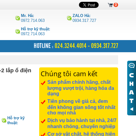
0
Mr. Hà:
ZALO Hà:
0972.714.063
0934.317.727
Hỗ trợ kỹ thuật:
0972.714.063
HOTLINE :
024.3244.4014 - 0934.317.727
 lắp ổ điện
Chúng tôi cam kết
Sản phẩm chính hãng, chất
lượng vượt trội, hàng hóa đa
dạng
Tiên phong về giá cả, đem
đến không gian sống tốt nhất
cho mọi nhà
Hỗ trợ kỹ
Dịch vụ bảo hành tại nhà, 24/7
thuật:
nhanh chóng, chuyên nghiệp
0972.714.063
Cơ sở vật chất, hệ thống hiện