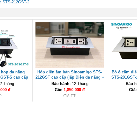
o STS-212GST-2
,
 họp đa năng
Hộp điện âm bàn Sinoamigo STS-
Bộ ổ cắm đi
GST-S cao cấp
212GST cao cấp (lắp Điện đa năng +
STS-201GST-1
sạc USB type C + HDMI) cao cấp
Audio
2 Tháng
Bảo hành:
12 Tháng
Bảo h
,000 đ
Giá:
1,850,000 đ
Giá
T:
Giá TT: