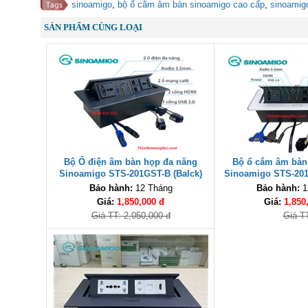
sinoamigo
,
bộ ổ cắm âm bàn sinoamigo cao cấp
,
sinoamig
SẢN PHẨM CÙNG LOẠI
Bộ Ổ điện âm bàn họp đa năng
Bộ ổ cắm âm bàn
Sinoamigo STS-201GST-B (Balck)
Sinoamigo STS-201
cao cấp
Bảo hành:
12 Tháng
Bảo hành:
1
Giá:
1,850,000 đ
Giá:
1,850
Giá TT: 2,050,000 đ
Giá T