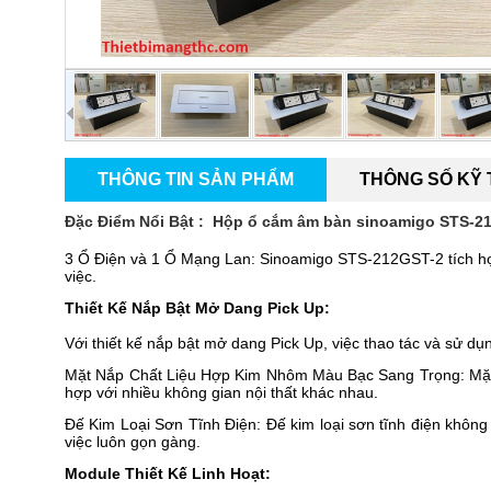
THÔNG TIN SẢN PHẨM
THÔNG SỐ KỸ
Đặc Điểm Nổi Bật :
Hộp ổ cắm âm bàn sinoamigo
STS-21
3 Ổ Điện và 1 Ổ Mạng Lan: Sinoamigo STS-212GST-2 tích hợp
việc.
Thiết Kế Nắp Bật Mở Dang Pick Up:
Với thiết kế nắp bật mở dang Pick Up, việc thao tác và sử dụn
Mặt Nắp Chất Liệu Hợp Kim Nhôm Màu Bạc Sang Trọng: Mặt 
hợp với nhiều không gian nội thất khác nhau.
Đế Kim Loại Sơn Tĩnh Điện: Đế kim loại sơn tĩnh điện không 
việc luôn gọn gàng.
Module Thiết Kế Linh Hoạt: