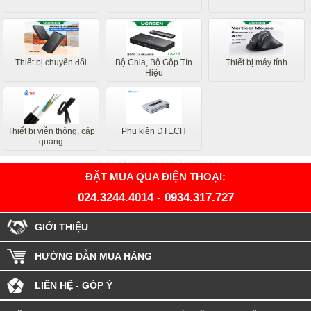
Thiết bị chuyển đổi
Bộ Chia, Bộ Gộp Tín
Thiết bị máy tính
Hiệu
Thiết bị viễn thông, cáp
Phụ kiện DTECH
quang
ĐẶT MUA QUA ĐIỆN THOẠI:
024.3244.4014
-
0934.317.727
GIỚI THIỆU
HƯỚNG DẪN MUA HÀNG
LIÊN HỆ - GÓP Ý