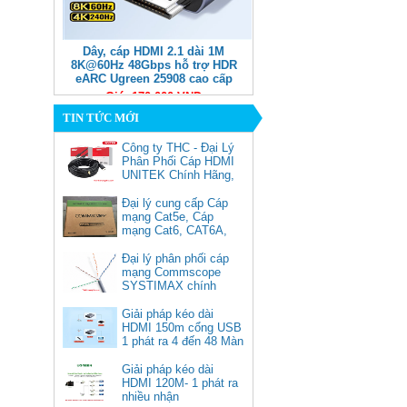
Dây, cáp HDMI 2.1 dài 1M
8K@60Hz 48Gbps hỗ trợ HDR
eARC Ugreen 25908 cao cấp
Giá: 170,000 VNĐ
TIN TỨC MỚI
Công ty THC - Đại Lý
Phân Phối Cáp HDMI
UNITEK Chính Hãng,
Đại lý cung cấp Cáp
mạng Cat5e, Cáp
mạng Cat6, CAT6A,
Cat5e FTP
Commscope
Đại lý phân phối cáp
Cáp chuyển USB Type-C sang
mạng Commscope
Displayport 1.4 độ phân giải
SYSTIMAX chính
8K@60Hz dài 1m Ugreen 25157
hãng tại Việt Nam
cao cấp
Giải pháp kéo dài
HDMI 150m cổng USB
Giá: 350,000 VNĐ
1 phát ra 4 đến 48 Màn
Hình Tivi
Giải pháp kéo dài
HDMI 120M- 1 phát ra
nhiều nhận