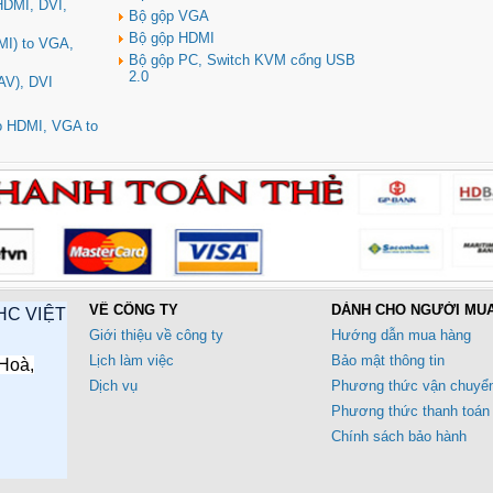
 HDMI, DVI,
Bộ gộp VGA
Bộ gộp HDMI
MI) to VGA,
Bộ gộp PC, Switch KVM cổng USB
2.0
AV), DVI
to HDMI, VGA to
VỀ CÔNG TY
DÀNH CHO NGƯỜI MU
HC VIỆT
Giới thiệu về công ty
Hướng dẫn mua hàng
Lịch làm việc
Bảo mật thông tin
Hoà,
Dịch vụ
Phương thức vận chuyể
Phương thức thanh toán
Chính sách bảo hành