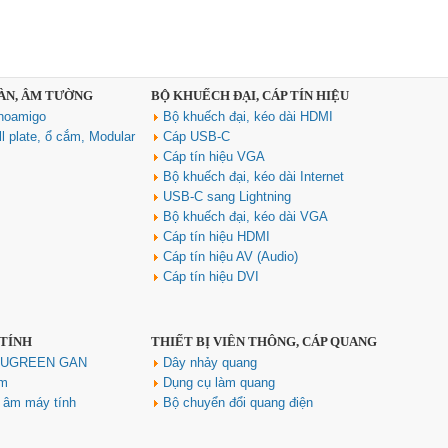
SÀN, ÂM TƯỜNG
BỘ KHUẾCH ĐẠI, CÁP TÍN HIỆU
noamigo
Bộ khuếch đại, kéo dài HDMI
l plate, ổ cắm, Modular
Cáp USB-C
Cáp tín hiệu VGA
Bộ khuếch đại, kéo dài Internet
USB-C sang Lightning
Bộ khuếch đại, kéo dài VGA
Cáp tín hiệu HDMI
Cáp tín hiệu AV (Audio)
Cáp tín hiệu DVI
 TÍNH
THIẾT BỊ VIỄN THÔNG, CÁP QUANG
h UGREEN GAN
Dây nhảy quang
ím
Dụng cụ làm quang
u âm máy tính
Bộ chuyển đổi quang điện