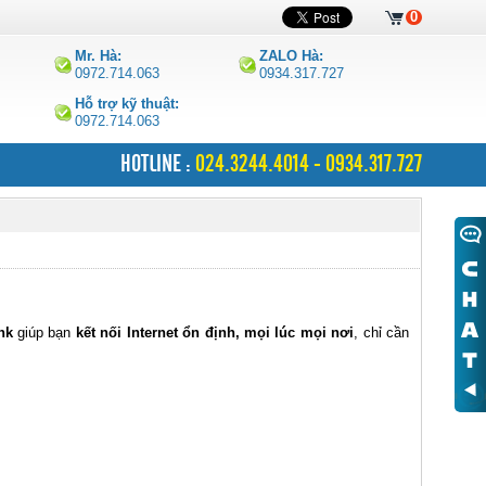
0
Mr. Hà:
ZALO Hà:
0972.714.063
0934.317.727
Hỗ trợ kỹ thuật:
0972.714.063
HOTLINE :
024.3244.4014 - 0934.317.727
nk
giúp bạn
kết nối Internet ổn định, mọi lúc mọi nơi
, chỉ cần