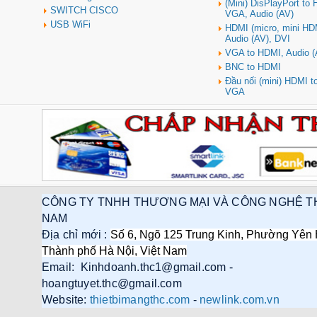
(Mini) DisPlayPort to
SWITCH CISCO
VGA, Audio (AV)
USB WiFi
HDMI (micro, mini HD
Audio (AV), DVI
VGA to HDMI, Audio (
BNC to HDMI
Đầu nối (mini) HDMI 
VGA
Hub USB Type-C 6 in 1 HDMI
4K@60Hz, Hub USB 3.0, Lan,
PD 100W Ugreen 45000 cao cấp
Giá: 650,000 VNĐ
CÔNG TY TNHH THƯƠNG MẠI VÀ CÔNG NGHỆ T
NAM
Địa chỉ mới :
Số 6, Ngõ 125 Trung Kinh, Phường Yên 
Thành phố Hà Nội, Việt Nam
Email: Kinhdoanh.thc1@gmail.com -
Cáp điều khiển 2 đôi 22AWG
hoangtuyet.thc@gmail.com
(Belden Control 22AWG 2pair
Website:
thietbimangthc.com
-
newlink.com.vn
cable 305m cuộn) - (8723) cao
cấp