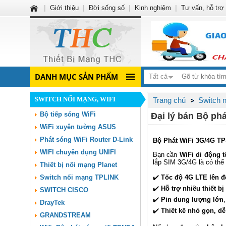
|
Giới thiệu
|
Đời sống số
|
Kinh nghiệm
|
Tư vấn, hỗ trợ
DANH MỤC SẢN PHẨM
Tất cả
SWITCH NỐI MẠNG, WIFI
Trang chủ
Switch 
Bộ tiếp sóng WiFi
Đại lý bán Bộ ph
WiFi xuyên tường ASUS
Phát sóng WiFi Router D-Link
Bộ Phát WiFi 3G/4G TP
WIFI chuyên dụng UNIFI
Bạn cần
WiFi di động t
lắp SIM 3G/4G là có thể
Thiết bị nối mạng Planet
Switch nối mạng TPLINK
✔️
Tốc độ 4G LTE lên 
✔️
Hỗ trợ nhiều thiết bị
SWITCH CISCO
✔️
Pin dung lượng lớn
DrayTek
✔️
Thiết kế nhỏ gọn, d
GRANDSTREAM