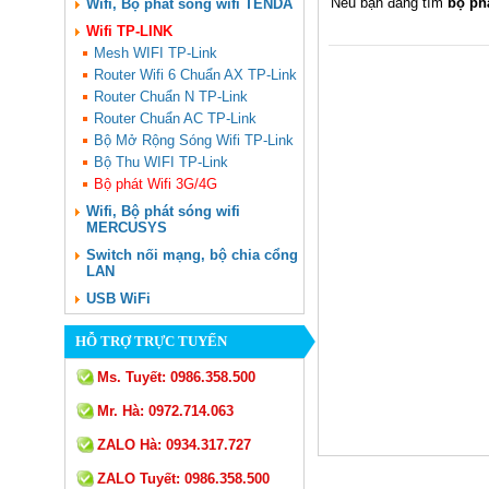
Nếu bạn đang tìm
bộ phá
Wifi, Bộ phát sóng wifi TENDA
Wifi TP-LINK
Mesh WIFI TP-Link
Router Wifi 6 Chuẩn AX TP-Link
Router Chuẩn N TP-Link
Router Chuẩn AC TP-Link
Bộ Mở Rộng Sóng Wifi TP-Link
Bộ Thu WIFI TP-Link
Bộ phát Wifi 3G/4G
Wifi, Bộ phát sóng wifi
MERCUSYS
Switch nối mạng, bộ chia cổng
LAN
USB WiFi
HỖ TRỢ TRỰC TUYẾN
Ms. Tuyết:
0986.358.500
Mr. Hà:
0972.714.063
ZALO Hà:
0934.317.727
ZALO Tuyết:
0986.358.500