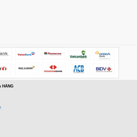
A HÀNG
n