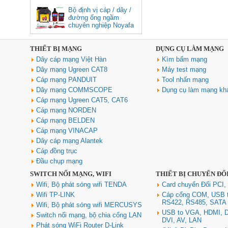
Bộ định vị cáp / dây /
đường ống ngầm
chuyên nghiệp Noyafa
NF-826
THIẾT BỊ MẠNG
DỤNG CỤ LÀM MẠNG
Cáp âm thanh 2x1.5 chống
Dây cáp mạng Việt Hàn
Kìm bấm mạng
nhiễu chống cháy ALANTEK
301-FRS015-E01P-3SG5 cao cấp
Dây mạng Ugreen CAT8
Máy test mạng
Giá: Liên hệ
Cáp mạng PANDUIT
Tool nhấn mạng
Dây mạng COMMSCOPE
Dụng cụ làm mạng kh
Cáp mạng Ugreen CAT5, CAT6
Cáp mạng NORDEN
Cáp mạng BELDEN
Cáp mạng VINACAP
Dây cáp mạng Alantek
Cáp đồng trục
Đầu chụp mạng
SWITCH NỐI MẠNG, WIFI
THIẾT BỊ CHUYỂN ĐỔ
Hub USB Type C Groovy Robot
Uno 6 in 1 ra USB-C, USB-A 3.2,
Wifi, Bộ phát sóng wifi TENDA
Card chuyển Đổi PCI,
HDMI 4K@60Hz, Sạc PD 100W
Wifi TP-LINK
Cáp cổng COM, USB 
Ugreen 35998
RS422, RS485, SATA
Wifi, Bộ phát sóng wifi MERCUSYS
Giá: 650,000 VNĐ
USB to VGA, HDMI, D
Switch nối mạng, bộ chia cổng LAN
DVI, AV, LAN
Phát sóng WiFi Router D-Link