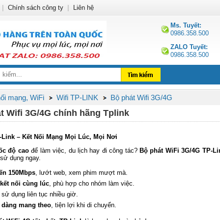
|
Chính sách công ty
|
Liên hệ
Ms. Tuyết:
0986.358.500
ZALO Tuyết:
0986.358.500
nối mạng, WiFi
Wifi TP-LINK
Bộ phát Wifi 3G/4G
át Wifi 3G/4G chính hãng Tplink
-Link – Kết Nối Mạng Mọi Lúc, Mọi Nơi
ốc độ cao
để làm việc, du lịch hay đi công tác?
Bộ phát WiFi 3G/4G TP-Li
 sử dụng ngay.
đến 150Mbps
, lướt web, xem phim mượt mà.
 kết nối cùng lúc
, phù hợp cho nhóm làm việc.
, sử dụng liên tục nhiều giờ.
ễ dàng mang theo
, tiện lợi khi di chuyển.