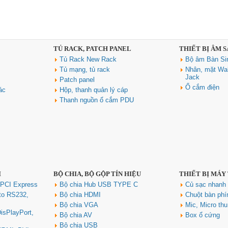
TỦ RACK, PATCH PANEL
THIẾT BỊ ÂM 
Tủ Rack New Rack
Bộ âm Bàn Si
Tủ mạng, tủ rack
Nhân, mặt Wal
Jack
Patch panel
Ổ cắm điện
ác
Hộp, thanh quản lý cáp
Thanh nguồn ổ cắm PDU
I
BỘ CHIA, BỘ GỘP TÍN HIỆU
THIẾT BỊ MÁY
 PCI Express
Bộ chia Hub USB TYPE C
Củ sạc nhan
to RS232,
Bộ chia HDMI
Chuột bàn ph
Bộ chia VGA
Mic, Micro th
isPlayPort,
Bộ chia AV
Box ổ cứng
Bộ chia USB