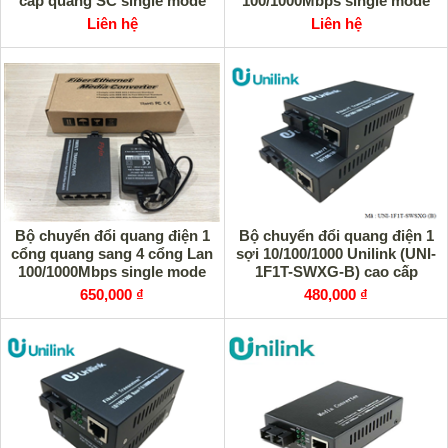
cáp quang SC single mode
100/1000Mbps single mode
UOTEK UT-277SM-SC
FLY-1F8TC-SWDXG
Liên hệ
Liên hệ
Bộ chuyển đổi quang điện 1
Bộ chuyển đổi quang điện 1
cổng quang sang 4 cổng Lan
sợi 10/100/1000 Unilink (UNI-
100/1000Mbps single mode
1F1T-SWXG-B) cao cấp
FLY-1F4TC-SWDXG
650,000 ₫
480,000 ₫