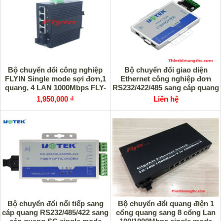
Bộ chuyển đổi công nghiệp
Bộ chuyển đổi giao diện
FLYIN Single mode sợi đơn,1
Ethernet công nghiệp đơn
quang, 4 LAN 1000Mbps FLY-
RS232/422/485 sang cáp quang
IMCB-1F4T (A)
UOTEK UT-2216 cao cấp
1,950,000 ₫
Liên hệ
Bộ chuyển đổi nối tiếp sang
Bộ chuyển đổi quang điện 1
cáp quang RS232/485/422 sang
cổng quang sang 8 cổng Lan