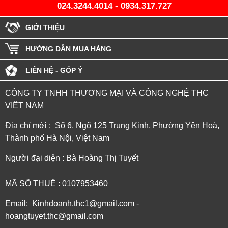
024.3244.4014
-
0934.317.727
GIỚI THIỆU
HƯỚNG DẪN MUA HÀNG
LIÊN HỆ - GÓP Ý
CÔNG TY TNHH THƯƠNG MẠI VÀ CÔNG NGHỆ THC
VIỆT NAM
Địa chỉ mới : Số 6, Ngõ 125 Trung Kinh, Phường Yên Hoà,
Thành phố Hà Nội, Việt Nam
Người đại diện : Bà Hoàng Thị Tuyết
MÃ SỐ THUẾ : 0107953460
Email: Kinhdoanh.thc1@gmail.com -
hoangtuyet.thc@gmail.com