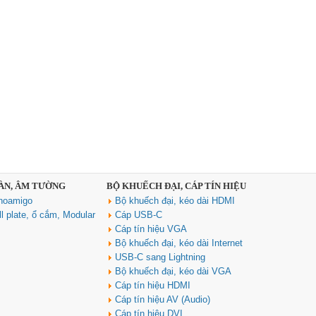
SÀN, ÂM TƯỜNG
BỘ KHUẾCH ĐẠI, CÁP TÍN HIỆU
noamigo
Bộ khuếch đại, kéo dài HDMI
l plate, ổ cắm, Modular
Cáp USB-C
Cáp tín hiệu VGA
Bộ khuếch đại, kéo dài Internet
USB-C sang Lightning
Bộ khuếch đại, kéo dài VGA
Cáp tín hiệu HDMI
Cáp tín hiệu AV (Audio)
Cáp tín hiệu DVI