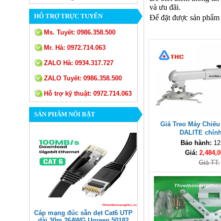
và ưu đãi.
HỖ TRỢ TRỰC TUYẾN
Để đặt được sản phẩm x
Ms. Tuyết:
0986.358.500
Mr. Hà:
0972.714.063
ZALO Hà:
0934.317.727
ZALO Tuyết:
0986.358.500
Hỗ trợ kỹ thuật:
0972.714.063
SẢN PHẨM NỔI BẬT
Giá Treo Máy Chiếu
DALITE chín
Bảo hành:
12
Giá:
2,484,0
Giá TT:
Cáp mạng đúc sẵn dẹt Cat6 UTP
dài 30m 26AWG Ugreen 50182