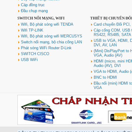
Cáp đồng trục
Đầu chụp mạng
SWITCH NỐI MẠNG, WIFI
THIẾT BỊ CHUYỂN ĐỔ
Hub USB Type C Groovy Robot
Uno 6 in 1 ra USB-C, USB-A 3.2,
Wifi, Bộ phát sóng wifi TENDA
Card chuyển Đổi PCI,
HDMI 4K@60Hz, Sạc PD 100W
Wifi TP-LINK
Cáp cổng COM, USB 
Ugreen 35998
RS422, RS485, SATA
Wifi, Bộ phát sóng wifi MERCUSYS
Giá: 650,000 VNĐ
USB to VGA, HDMI, D
Switch nối mạng, bộ chia cổng LAN
DVI, AV, LAN
Phát sóng WiFi Router D-Link
(Mini) DisPlayPort to
SWITCH CISCO
VGA, Audio (AV)
USB WiFi
HDMI (micro, mini HD
Audio (AV), DVI
VGA to HDMI, Audio (
BNC to HDMI
Đầu nối (mini) HDMI 
VGA
Hub USB Type-C 6 in 1 HDMI
4K@60Hz, Hub USB 3.0, Lan,
PD 100W Ugreen 45000 cao cấp
Giá: 650,000 VNĐ