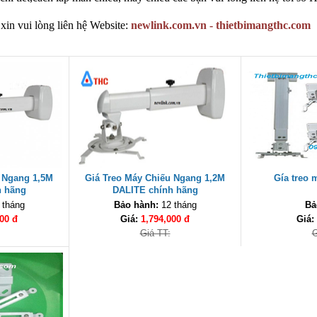
in vui lòng liên hệ Website:
newlink.com.vn
-
thietbimangthc.com
 Ngang 1,5M
Giá Treo Máy Chiếu Ngang 1,2M
Gía treo 
h hãng
DALITE chính hãng
 tháng
Bảo hành:
12 tháng
Bả
00 đ
Giá:
1,794,000 đ
Giá:
Giá TT:
G