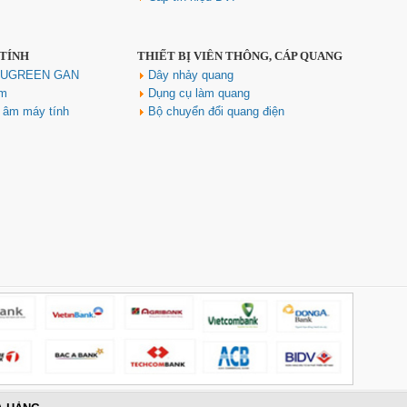
 TÍNH
THIẾT BỊ VIỄN THÔNG, CÁP QUANG
h UGREEN GAN
Dây nhảy quang
ím
Dụng cụ làm quang
u âm máy tính
Bộ chuyển đổi quang điện