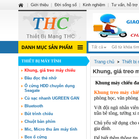
|
Giới thiệu
|
Đời sống số
|
Kinh nghiệm
|
Tư vấn, hỗ trợ
DANH MỤC SẢN PHẨM
Tất cả
THIẾT BỊ MÁY TÍNH
Trang chủ
Thiết bị
Khung, giá treo máy chiếu
Khung, giá treo 
Đầu đọc thẻ nhớ
Khung máy chiếu đa 
Ổ cứng HDD chuyên dụng
Seagate
Khung treo máy chiếu
phòng học, văn phòng 
Củ sạc nhanh UGREEN GAN
Bluetooth
Với đội ngũ nhân viên 
trần bê tông, tường xi
Bút trình chiếu
Chuột bàn phím
Chủ yếu sử dụng cho cá
gia đình.
Mic, Micro thu âm máy tính
Box ổ cứng
Để biết thêm thông tin