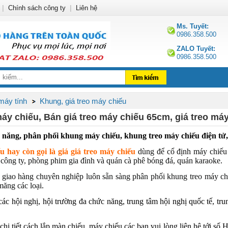
|
Chính sách công ty
|
Liên hệ
Ms. Tuyết:
0986.358.500
ZALO Tuyết:
0986.358.500
 máy tính
Khung, giá treo máy chiếu
máy chiếu, Bán giá treo máy chiếu 65cm, giá treo má
năng, phân phối khung máy chiếu, khung treo máy chiếu điện tử,
 hay còn gọi là giá
giá treo máy chiếu
dùng để cổ định máy chiếu 
công ty, phòng phim gia đình và quán cà phê bóng đá, quán karaoke.
giao hàng chuyên nghiệp luôn sẵn sàng phân phối khung treo máy chiếu
 măng các loại
.
c hội nghị, hội trường đa chức năng, trung tâm hội nghị quốc tế, trun
 chi tiết,cách lắp màn chiếu, máy chiếu các bạn vui lòng liên hệ tới s