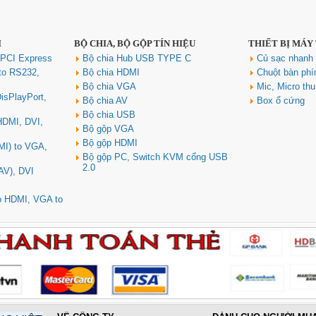
I
BỘ CHIA, BỘ GỘP TÍN HIỆU
THIẾT BỊ MÁY
 PCI Express
Bộ chia Hub USB TYPE C
Củ sạc nhan
to RS232,
Bộ chia HDMI
Chuột bàn ph
Bộ chia VGA
Mic, Micro th
isPlayPort,
Bộ chia AV
Box ổ cứng
Bộ chia USB
 HDMI, DVI,
Bộ gộp VGA
Bộ gộp HDMI
MI) to VGA,
Bộ gộp PC, Switch KVM cổng USB
2.0
AV), DVI
to HDMI, VGA to