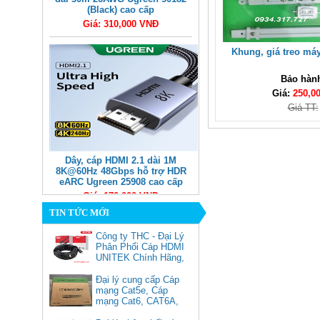
(Black) cao cấp
Giá: 310,000 VNĐ
Khung, giá treo má
Bảo hàn
Giá:
250,0
Giá TT:
Dây, cáp HDMI 2.1 dài 1M
8K@60Hz 48Gbps hỗ trợ HDR
eARC Ugreen 25908 cao cấp
Giá: 170,000 VNĐ
TIN TỨC MỚI
Công ty THC - Đại Lý
Phân Phối Cáp HDMI
UNITEK Chính Hãng,
Đại lý cung cấp Cáp
mạng Cat5e, Cáp
mạng Cat6, CAT6A,
Cat5e FTP