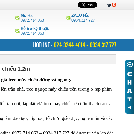
0
Mr. Hà:
ZALO Hà:
0972.714.063
0934.317.727
Hỗ trợ kỹ thuật:
0972.714.063
HOTLINE :
024.3244.4014 - 0934.317.727
y chiếu 1,2m
 giá treo máy chiếu đứng và ngang.
lên trần nhà, treo ngược máy chiếu trên tường ở rạp phim,
 tận nơi, lắp đặt giá treo máy chiếu lên trần thạch cao và
g tâm đào tạo, lớp học, tổ chức giáo dục, nghe nhìn và các
ố Hotline 0972.714.063 – 0934.317.727 để được tư vấn lắp đặt