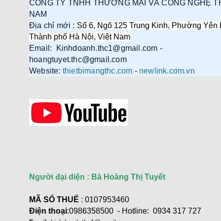
CÔNG TY TNHH THƯƠNG MẠI VÀ CÔNG NGHỆ T
NAM
Địa chỉ mới :
Số 6, Ngõ 125 Trung Kinh, Phường Yên 
Thành phố Hà Nội, Việt Nam
Email: Kinhdoanh.thc1@gmail.com -
Cáp điều khiển 2 đôi 22AWG
hoangtuyet.thc@gmail.com
(Belden Control 22AWG 2pair
Website:
thietbimangthc.com
-
newlink.com.vn
cable 305m cuộn) - (8723) cao
cấp
Giá: 6,500,000 VNĐ
Người đại diện : Bà Hoàng Thị Tuyết
Cáp Displayport 2.1 dài 2M độ
phân giải 16K@60Hz HDR
Ugreen 55568 cao cấp
MÃ SỐ THUẾ
: 0107953460
Giá: 290,000 VNĐ
Điện thoại
:0986358500 - Hotline: 0934 317 727