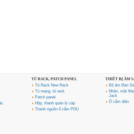
TỦ RACK, PATCH PANEL
THIẾT BỊ ÂM 
Tủ Rack New Rack
Bộ âm Bàn Si
Tủ mạng, tủ rack
Nhân, mặt Wal
Jack
Patch panel
Ổ cắm điện
ác
Hộp, thanh quản lý cáp
Thanh nguồn ổ cắm PDU