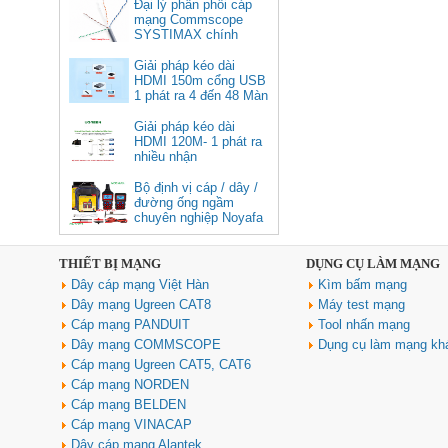
Commscope
Đại lý phân phối cáp
Cáp chuyển USB Type-C sang
mạng Commscope
Displayport 1.4 độ phân giải
SYSTIMAX chính
8K@60Hz dài 1m Ugreen 25157
hãng tại Việt Nam
cao cấp
Giải pháp kéo dài
HDMI 150m cổng USB
Giá: 350,000 VNĐ
1 phát ra 4 đến 48 Màn
Hình Tivi
Giải pháp kéo dài
HDMI 120M- 1 phát ra
nhiều nhận
Bộ định vị cáp / dây /
đường ống ngầm
chuyên nghiệp Noyafa
NF-826
THIẾT BỊ MẠNG
DỤNG CỤ LÀM MẠNG
Cáp âm thanh 2x1.5 chống
Dây cáp mạng Việt Hàn
Kìm bấm mạng
nhiễu chống cháy ALANTEK
301-FRS015-E01P-3SG5 cao cấp
Dây mạng Ugreen CAT8
Máy test mạng
Giá: Liên hệ
Cáp mạng PANDUIT
Tool nhấn mạng
Dây mạng COMMSCOPE
Dụng cụ làm mạng kh
Cáp mạng Ugreen CAT5, CAT6
Cáp mạng NORDEN
Cáp mạng BELDEN
Cáp mạng VINACAP
Dây cáp mạng Alantek