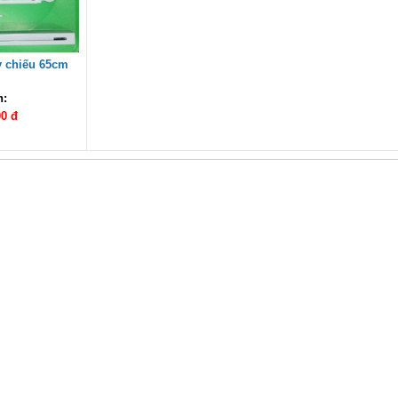
y chiếu 65cm
h:
00 đ