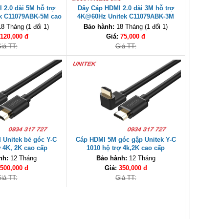
 2.0 dài 5M hỗ trợ
Dây Cáp HDMI 2.0 dài 3M hỗ trợ
k C11079ABK-5M cao
4K@60Hz Unitek C11079ABK-3M
cấp
hàng cao cấp
8 Tháng (1 đổi 1)
Bảo hành:
18 Tháng (1 đổi 1)
120,000 đ
Giá:
75,000 đ
iá TT:
Giá TT:
 Unitek bẻ góc Y-C
Cáp HDMI 5M góc gập Unitek Y-C
ợ 4K, 2K cao cấp
1010 hộ trợ 4k,2K cao cấp
nh:
12 Tháng
Bảo hành:
12 Tháng
500,000 đ
Giá:
350,000 đ
iá TT:
Giá TT: