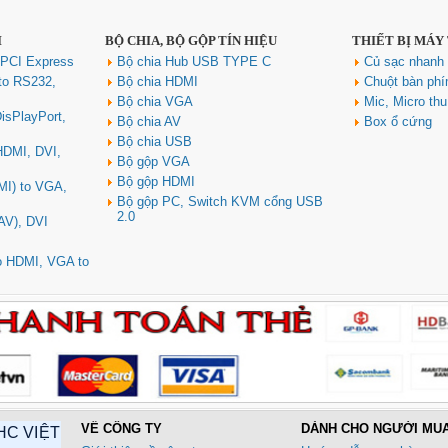
I
BỘ CHIA, BỘ GỘP TÍN HIỆU
THIẾT BỊ MÁY
 PCI Express
Bộ chia Hub USB TYPE C
Củ sạc nhan
to RS232,
Bộ chia HDMI
Chuột bàn ph
Bộ chia VGA
Mic, Micro th
isPlayPort,
Bộ chia AV
Box ổ cứng
Bộ chia USB
 HDMI, DVI,
Bộ gộp VGA
Bộ gộp HDMI
MI) to VGA,
Bộ gộp PC, Switch KVM cổng USB
2.0
AV), DVI
to HDMI, VGA to
VỀ CÔNG TY
DÀNH CHO NGƯỜI MU
HC VIỆT