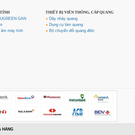
 TÍNH
THIẾT BỊ VIỄN THÔNG, CÁP QUANG
h UGREEN GAN
Dây nhảy quang
ím
Dụng cụ làm quang
u âm máy tính
Bộ chuyển đổi quang điện
A HÀNG