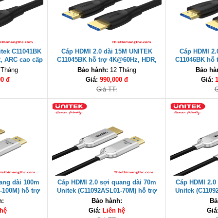
itek C11041BK
Cáp HDMI 2.0 dài 15M UNITEK
Cáp HDMI 2.
, ARC cao cấp
C11045BK hỗ trợ 4K@60Hz, HDR,
C11046BK hỗ 
ARC cao cấp
ARC
 Tháng
Bảo hành:
12 Tháng
Bảo hà
00 đ
Giá:
990,000 đ
Giá:
Giá TT:
G
ang dài 100m
Cáp HDMI 2.0 sợi quang dài 70m
Cáp HDMI 2.0
-100M) hỗ trợ
Unitek (C11092ASL01-70M) hỗ trợ
Unitek (C1109
Gbps cao cấp
4K@60Hz, Tốc độ 18Gbps cao cấp
4K@60Hz, Tốc 
h:
Bảo hành:
Bả
 hệ
Giá:
Liên hệ
Giá