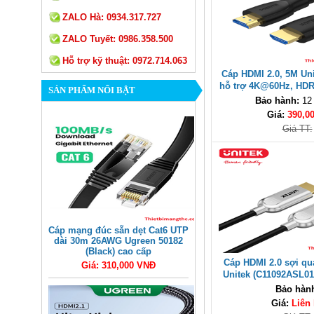
ZALO Hà:
0934.317.727
ZALO Tuyết:
0986.358.500
Hỗ trợ kỹ thuật:
0972.714.063
Cáp HDMI 2.0, 5M Un
hỗ trợ 4K@60Hz, HDR
SẢN PHẨM NỔI BẬT
Bảo hành:
12
Giá:
390,0
Giá TT:
Cáp mạng đúc sẵn dẹt Cat6 UTP
dài 30m 26AWG Ugreen 50182
(Black) cao cấp
Cáp HDMI 2.0 sợi qu
Giá: 310,000 VNĐ
Unitek (C11092ASL01
4K@60Hz, Tốc độ 18
Bảo hàn
Giá:
Liên