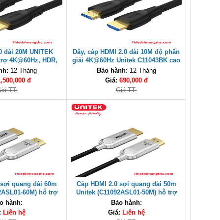
0 dài 20M UNITEK
Dây, cáp HDMI 2.0 dài 10M độ phân
trợ 4K@60Hz, HDR,
giải 4K@60Hz Unitek C11043BK cao
 cao cấp
cấp
nh:
12 Tháng
Bảo hành:
12 Tháng
1,500,000 đ
Giá:
690,000 đ
iá TT:
Giá TT:
 sợi quang dài 60m
Cáp HDMI 2.0 sợi quang dài 50m
2ASL01-60M) hỗ trợ
Unitek (C11092ASL01-50M) hỗ trợ
độ 18Gbps cao cấp
4K@60Hz, Tốc độ 18Gbps cao cấp
o hành:
Bảo hành:
:
Liên hệ
Giá:
Liên hệ