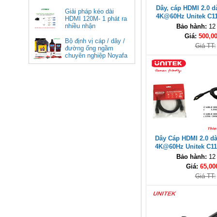
Hình Tivi
Dây, cáp HDMI 2.0 d
Giải pháp kéo dài
4K@60Hz Unitek C1
HDMI 120M- 1 phát ra
hàng cao 
nhiều nhận
Bảo hành:
12
Giá:
500,0
Bộ định vị cáp / dây /
Giá TT:
đường ống ngầm
chuyên nghiệp Noyafa
NF-826
Cáp âm thanh 2x1.5 chống
nhiễu chống cháy ALANTEK
301-FRS015-E01P-3SG5 cao cấp
Giá: Liên hệ
Dây Cáp HDMI 2.0 dà
4K@60Hz Unitek C1
hàng cao 
Bảo hành:
12
Giá:
65,00
Giá TT:
Hub USB Type C Groovy Robot
Uno 6 in 1 ra USB-C, USB-A 3.2,
HDMI 4K@60Hz, Sạc PD 100W