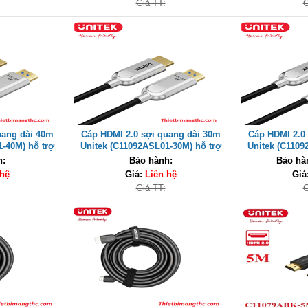
Giá TT:
G
uang dài 40m
Cáp HDMI 2.0 sợi quang dài 30m
Cáp HDMI 2.0
-40M) hỗ trợ
Unitek (C11092ASL01-30M) hỗ trợ
Unitek (C1109
Gbps cao cấp
4K@60Hz, Tốc độ 18Gbps cao cấp
4K@60Hz, Tốc 
h:
Bảo hành:
Bảo hà
 hệ
Giá:
Liên hệ
Giá
Giá TT:
G