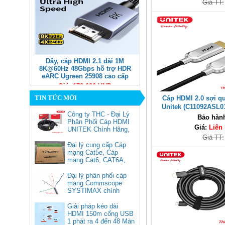
Giá TT:
Dây, cáp HDMI 2.1 dài 1M
8K@60Hz 48Gbps hỗ trợ HDR
eARC Ugreen 25908 cao cấp
Giá: 170,000 VNĐ
TIN TỨC MỚI
Cáp HDMI 2.0 sợi q
Unitek (C11092ASL01
Công ty THC - Đại Lý
4K@60Hz, Tốc độ 18
Bảo hàn
Phân Phối Cáp HDMI
Giá:
Liên
UNITEK Chính Hãng,
Giá TT:
Đại lý cung cấp Cáp
mạng Cat5e, Cáp
mạng Cat6, CAT6A,
Cat5e FTP
Commscope
Đại lý phân phối cáp
Cáp chuyển USB Type-C sang
mạng Commscope
Displayport 1.4 độ phân giải
SYSTIMAX chính
8K@60Hz dài 1m Ugreen 25157
hãng tại Việt Nam
cao cấp
Giải pháp kéo dài
HDMI 150m cổng USB
Giá: 350,000 VNĐ
1 phát ra 4 đến 48 Màn