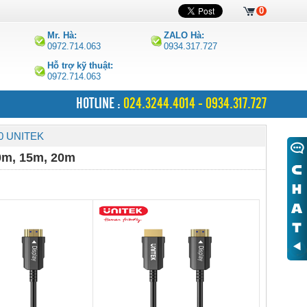
0
Mr. Hà:
ZALO Hà:
0972.714.063
0934.317.727
Hỗ trợ kỹ thuật:
0972.714.063
HOTLINE :
024.3244.4014 - 0934.317.727
0 UNITEK
0m, 15m, 20m