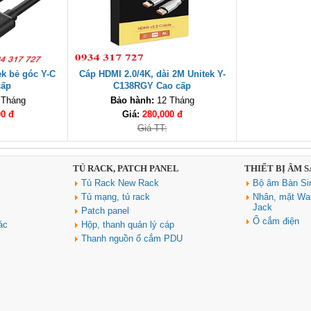
k bẻ góc Y-C
Cáp HDMI 2.0/4K, dài 2M Unitek Y-
cấp
C138RGY Cao cấp
 Tháng
Bảo hành:
12 Tháng
00 đ
Giá:
280,000 đ
Giá TT:
TỦ RACK, PATCH PANEL
THIẾT BỊ ÂM 
Tủ Rack New Rack
Bộ âm Bàn Si
Tủ mạng, tủ rack
Nhân, mặt Wal
Jack
Patch panel
Ổ cắm điện
ác
Hộp, thanh quản lý cáp
Thanh nguồn ổ cắm PDU