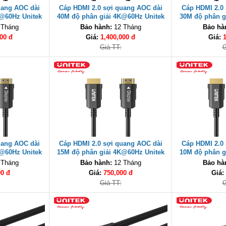
uang AOC dài
Cáp HDMI 2.0 sợi quang AOC dài
Cáp HDMI 2.0
K@60Hz Unitek
40M độ phân giải 4K@60Hz Unitek
30M độ phân g
cao cấp
C11072BK-40M cao cấp
C11072BK
 Tháng
Bảo hành:
12 Tháng
Bảo hà
00 đ
Giá:
1,400,000 đ
Giá:
Giá TT:
G
uang AOC dài
Cáp HDMI 2.0 sợi quang AOC dài
Cáp HDMI 2.0
K@60Hz Unitek
15M độ phân giải 4K@60Hz Unitek
10M độ phân g
cao cấp
C11072BK-15M cao cấp
C11072BK
 Tháng
Bảo hành:
12 Tháng
Bảo hà
00 đ
Giá:
750,000 đ
Giá:
Giá TT:
G