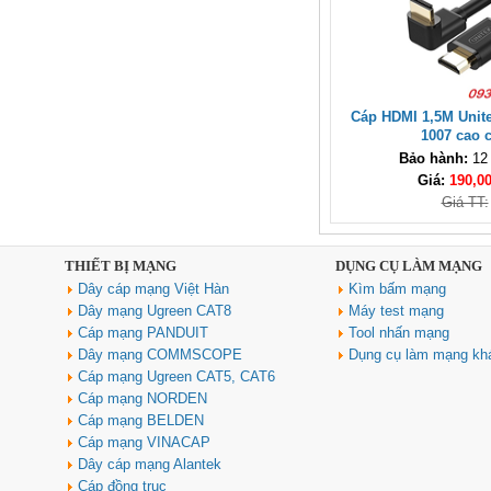
Ugreen 35998
Giá: 650,000 VNĐ
Cáp HDMI 1,5M Unite
1007 cao 
Bảo hành:
12
Giá:
190,0
Giá TT:
Hub USB Type-C 6 in 1 HDMI
4K@60Hz, Hub USB 3.0, Lan,
THIẾT BỊ MẠNG
DỤNG CỤ LÀM MẠNG
PD 100W Ugreen 45000 cao cấp
Dây cáp mạng Việt Hàn
Kìm bấm mạng
Giá: 650,000 VNĐ
Dây mạng Ugreen CAT8
Máy test mạng
Cáp mạng PANDUIT
Tool nhấn mạng
Dây mạng COMMSCOPE
Dụng cụ làm mạng kh
Cáp mạng Ugreen CAT5, CAT6
Cáp mạng NORDEN
Cáp mạng BELDEN
Cáp mạng VINACAP
Dây cáp mạng Alantek
Cáp đồng trục