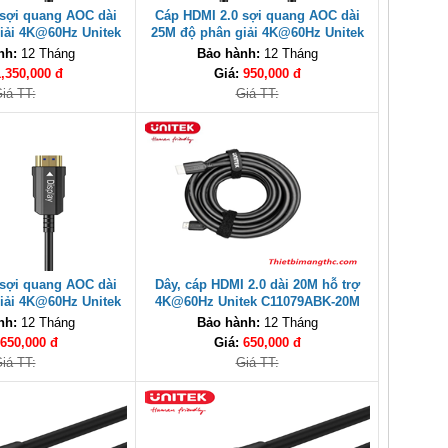
 sợi quang AOC dài
Cáp HDMI 2.0 sợi quang AOC dài
iải 4K@60Hz Unitek
25M độ phân giải 4K@60Hz Unitek
-30M cao cấp
C11072BK-25M cao cấp
nh:
12 Tháng
Bảo hành:
12 Tháng
1,350,000 đ
Giá:
950,000 đ
iá TT:
Giá TT:
 sợi quang AOC dài
Dây, cáp HDMI 2.0 dài 20M hỗ trợ
iải 4K@60Hz Unitek
4K@60Hz Unitek C11079ABK-20M
-10M cao cấp
hàng cao cấp
nh:
12 Tháng
Bảo hành:
12 Tháng
650,000 đ
Giá:
650,000 đ
iá TT:
Giá TT: