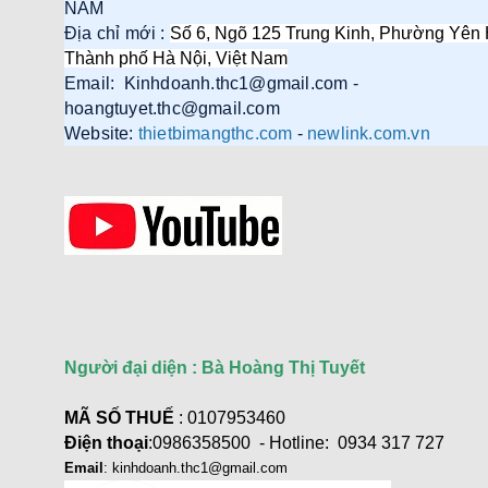
NAM
Địa chỉ mới :
Số 6, Ngõ 125 Trung Kinh, Phường Yên 
Thành phố Hà Nội, Việt Nam
Củ sạc nhanh 3 cổng PD 3.1
Email: Kinhdoanh.thc1@gmail.com -
GaN Nexode Pro 100W Ugreen
25873 X757 hàng cao cấp
hoangtuyet.thc@gmail.com
Giá: 1,290,000 VNĐ
Website:
thietbimangthc.com
-
newlink.com.vn
Cáp HDMI 2.1 Sợi quang AOC
40m Ugreen HD183 55509 hỗ trợ
8K@60Hz, 4K@240Hz, 48Gbps
Người đại diện : Bà Hoàng Thị Tuyết
cao cấp
Giá: 2,350,000 VNĐ
MÃ SỐ THUẾ
: 0107953460
Điện thoại
:0986358500 - Hotline: 0934 317 727
Email
: kinhdoanh.thc1@gmail.com