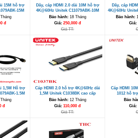
ài 15M hỗ trợ
Dây, cáp HDMI 2.0 dài 10M hỗ trợ
Dây, cáp HDMI
1079ABK-15M
4K@60Hz Unitek C11079ABK-10M
4K@60Hz Unite
cấp
hàng cao cấp
 Tháng
Bảo hành:
18 Tháng
Bảo hành:
1
00 đ
Giá:
250,000 đ
Giá:
Giá TT:
G
i 1,5M Hỗ trợ
Cáp HDMI 2.0 hỗ trợ 4K@60Hz dài
Cáp HDMI 10M
1079ABK-1.5M
1,5M Unitek C1038BK cao cấp
1012 hỗ tr
cấp
 Tháng
Bảo hành:
12 Tháng
Bảo hà
0 đ
Giá:
110,000 đ
Giá:
Giá TT:
G