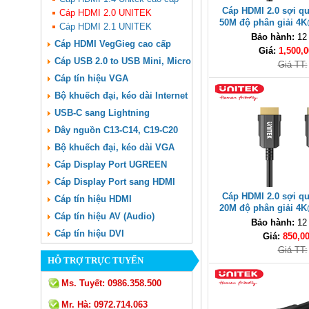
Cáp HDMI 2.0 sợi q
Cáp HDMI 2.0 UNITEK
50M độ phân giải 4
Cáp HDMI 2.1 UNITEK
C11072BK-50M 
Bảo hành:
12
Cáp HDMI VegGieg cao cấp
Giá:
1,500,0
Cáp USB 2.0 to USB Mini, Micro
Giá TT:
Cáp tín hiệu VGA
Bộ khuếch đại, kéo dài Internet
USB-C sang Lightning
Dây nguồn C13-C14, C19-C20
Bộ khuếch đại, kéo dài VGA
Cáp Display Port UGREEN
Cáp Display Port sang HDMI
Cáp HDMI 2.0 sợi q
Cáp tín hiệu HDMI
20M độ phân giải 4
Cáp tín hiệu AV (Audio)
C11072BK-20M 
Bảo hành:
12
Cáp tín hiệu DVI
Giá:
850,0
Giá TT:
HỖ TRỢ TRỰC TUYẾN
Ms. Tuyết:
0986.358.500
Mr. Hà:
0972.714.063