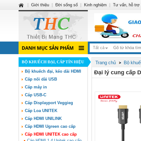
|
Giới thiệu
|
Đời sống số
|
Kinh nghiệm
|
Tư vấn, hỗ trợ
DANH MỤC SẢN PHẨM
Tất cả
BỘ KHUẾCH ĐẠI, CÁP TÍN HIỆU
Trang chủ
Bộ khuếc
Bộ khuếch đại, kéo dài HDMI
Đại lý cung cấp
Cáp nối dài USB
Cáp máy in
Cáp USB-C
Cáp Displayport Veggieg
Cáp Loa UNITEK
Cáp HDMI UNILINK
Cáp HDMI Ugreen cao cấp
Cáp HDMI UNITEK cao cấp
Cáp HDMI 1.4 Unitek cao cấp