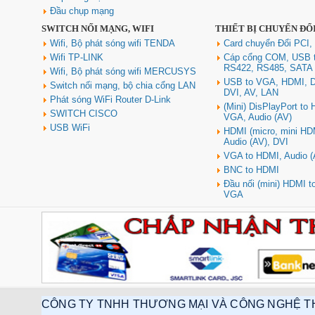
Cáp điều khiển 2 đôi 22AWG
Đầu chụp mạng
(Belden Control 22AWG 2pair
SWITCH NỐI MẠNG, WIFI
THIẾT BỊ CHUYỂN ĐỔ
cable 305m cuộn) - (8723) cao
cấp
Wifi, Bộ phát sóng wifi TENDA
Card chuyển Đổi PCI,
Giá: 6,500,000 VNĐ
Wifi TP-LINK
Cáp cổng COM, USB 
RS422, RS485, SATA
Wifi, Bộ phát sóng wifi MERCUSYS
USB to VGA, HDMI, D
Switch nối mạng, bộ chia cổng LAN
DVI, AV, LAN
Phát sóng WiFi Router D-Link
(Mini) DisPlayPort to
SWITCH CISCO
VGA, Audio (AV)
USB WiFi
HDMI (micro, mini HD
Audio (AV), DVI
VGA to HDMI, Audio (
BNC to HDMI
Đầu nối (mini) HDMI 
Cáp Displayport 2.1 dài 2M độ
VGA
phân giải 16K@60Hz HDR
Ugreen 55568 cao cấp
Giá: 290,000 VNĐ
CÔNG TY TNHH THƯƠNG MẠI VÀ CÔNG NGHỆ T