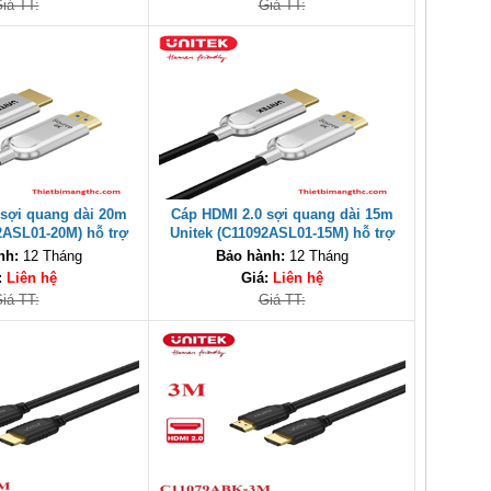
iá TT:
Giá TT:
 sợi quang dài 20m
Cáp HDMI 2.0 sợi quang dài 15m
2ASL01-20M) hỗ trợ
Unitek (C11092ASL01-15M) hỗ trợ
độ 18Gbps cao cấp
4K@60Hz, tốc độ cao lên đến
nh:
12 Tháng
Bảo hành:
12 Tháng
18Gbps
:
Liên hệ
Giá:
Liên hệ
iá TT:
Giá TT: