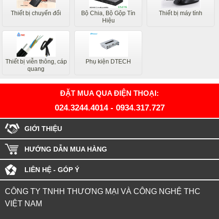
Thiết bị chuyển đổi
Bộ Chia, Bộ Gộp Tín
Thiết bị máy tính
Hiệu
Thiết bị viễn thông, cáp
Phụ kiện DTECH
quang
ĐẶT MUA QUA ĐIỆN THOẠI:
024.3244.4014
-
0934.317.727
GIỚI THIỆU
HƯỚNG DẪN MUA HÀNG
LIÊN HỆ - GÓP Ý
CÔNG TY TNHH THƯƠNG MẠI VÀ CÔNG NGHỆ THC
VIỆT NAM