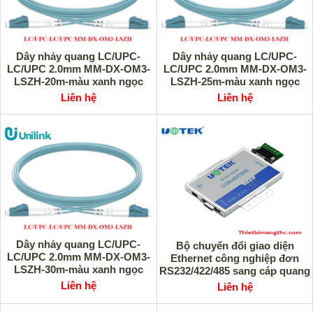
Dây nhảy quang LC/UPC-
Dây nhảy quang LC/UPC-
LC/UPC 2.0mm MM-DX-OM3-
LC/UPC 2.0mm MM-DX-OM3-
LSZH-20m-màu xanh ngọc
LSZH-25m-màu xanh ngọc
Unilink UNI-10024 cao cấp
Unilink UNI-10023 cao cấp
Liên hệ
Liên hệ
Dây nhảy quang LC/UPC-
Bộ chuyển đổi giao diện
LC/UPC 2.0mm MM-DX-OM3-
Ethernet công nghiệp đơn
LSZH-30m-màu xanh ngọc
RS232/422/485 sang cáp quang
Unilink UNI-10022 cao cấp
UOTEK UT-2216 cao cấp
Liên hệ
Liên hệ