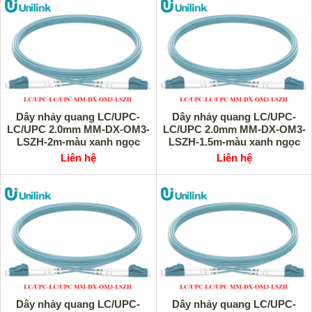
Dây nhảy quang LC/UPC-
Dây nhảy quang LC/UPC-
LC/UPC 2.0mm MM-DX-OM3-
LC/UPC 2.0mm MM-DX-OM3-
LSZH-2m-màu xanh ngọc
LSZH-1.5m-màu xanh ngọc
Unilink UNI-10030 cao cấp
Unilink UNI-10029 cao cấp
Liên hệ
Liên hệ
Dây nhảy quang LC/UPC-
Dây nhảy quang LC/UPC-