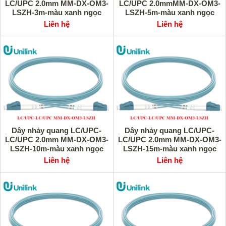
LC/UPC 2.0mm MM-DX-OM3-
LC/UPC 2.0mmMM-DX-OM3-
LSZH-3m-màu xanh ngọc
LSZH-5m-màu xanh ngọc
Unilink UNI-10028 cao cấp
Unilink UNI-10027 cao cấp
Liên hệ
Liên hệ
Dây nhảy quang LC/UPC-
Dây nhảy quang LC/UPC-
LC/UPC 2.0mm MM-DX-OM3-
LC/UPC 2.0mm MM-DX-OM3-
LSZH-10m-màu xanh ngọc
LSZH-15m-màu xanh ngọc
Unilink UNI-10026 cao cấp
Unilink UNI-10025 cao cấp
Liên hệ
Liên hệ