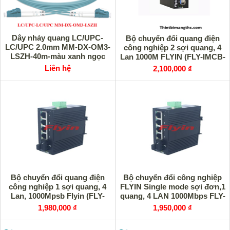
Dây nhảy quang LC/UPC-
Bộ chuyển đổi quang điện
LC/UPC 2.0mm MM-DX-OM3-
công nghiệp 2 sợi quang, 4
LSZH-40m-màu xanh ngọc
Lan 1000M FLYIN (FLY-IMCB-
Unilink UNI-10031 cao cấp
1F4TG) cao cấp
Liên hệ
2,100,000 ₫
Bộ chuyển đổi quang điện
Bộ chuyển đổi công nghiệp
công nghiệp 1 sợi quang, 4
FLYIN Single mode sợi đơn,1
Lan, 1000Mpsb Flyin (FLY-
quang, 4 LAN 1000Mbps FLY-
IMCB-1F4TG) B cao cấp
IMCB-1F4T (A)
1,980,000 ₫
1,950,000 ₫