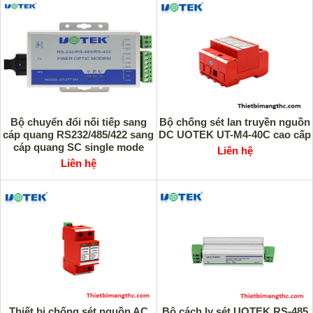
Bộ chuyển đổi nối tiếp sang
Bộ chống sét lan truyền nguồn
cáp quang RS232/485/422 sang
DC UOTEK UT-M4-40C cao cấp
cáp quang SC single mode
Liên hệ
UOTEK UT-277SM-SC
Liên hệ
Thiết bị chống sét nguồn AC
Bộ cách ly sét UOTEK RS-485