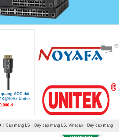
 quang AOC dài
 4K@60Hz Unitek
0M cao cấp
0,000 đ
A
|
Cáp mạng LS
|
Dây cáp mạng LS, Vinacap
|
Dây cáp mạng