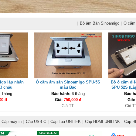
|
Bộ âm Bàn Sinoamigo
|
Ổ cắm 
igo lắp nhân
Ổ cắm âm sàn Sinoamigo SPU-5S
Bộ ổ cắm đi
 3 chấu
màu Bạc
SPU 52S (Lắp
Mạn
 Tháng
Bảo hành:
6 tháng
Bảo h
00 đ
Giá:
750,000 đ
Giá
:
Giá TT:
Giá TT
Cáp máy in
|
Cáp USB-C
|
Cáp Loa UNITEK
|
Cáp HDMI UNILINK
|
Cáp H