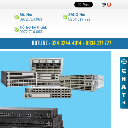
0
Mr. Hà:
ZALO Hà:
0972.714.063
0934.317.727
Hỗ trợ kỹ thuật:
0972.714.063
HOTLINE :
024.3244.4014 - 0934.317.727