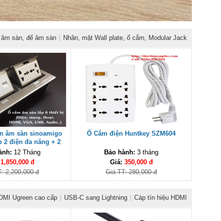
âm sàn, đế âm sàn
|
Nhân, mặt Wall plate, ổ cắm, Modular Jack
ện âm sàn sinoamigo
Ổ Cắm điện Huntkey SZM604
 2 điện đa năng + 2
g) cao cấp
ành:
12 Tháng
Bảo hành:
3 tháng
:
1,850,000 đ
Giá:
350,000 đ
: 2,200,000 đ
Giá TT: 280,000 đ
DMI Ugreen cao cấp
|
USB-C sang Lightning
|
Cáp tín hiệu HDMI