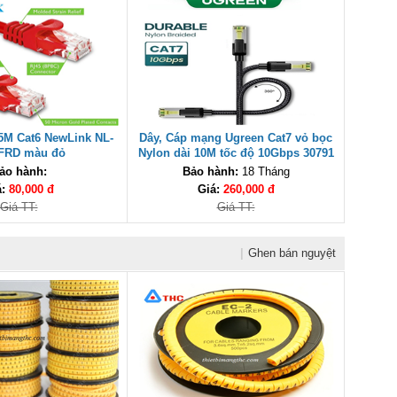
,5M Cat6 NewLink NL-
Dây, Cáp mạng Ugreen Cat7 vỏ bọc
FRD màu đỏ
Nylon dài 10M tốc độ 10Gbps 30791
cao cấp
ảo hành:
Bảo hành:
18 Tháng
á:
80,000 đ
Giá:
260,000 đ
Giá TT:
Giá TT:
|
Ghen bán nguyệt