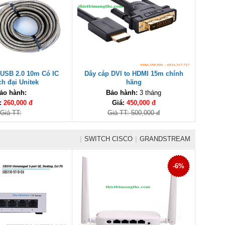
 USB 2.0 10m Có IC
Dây cáp DVI to HDMI 15m chính
h đại Unitek
hãng
ảo hành:
Bảo hành:
3 tháng
:
260,000 đ
Giá:
450,000 đ
Giá TT:
Giá TT: 500,000 đ
|
SWITCH CISCO
|
GRANDSTREAM
-6%