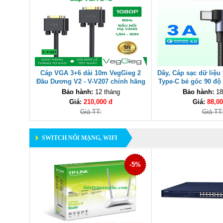
Cáp VGA 3+6 dài 10m VegGieg 2
Dây, Cáp sạc dữ liệ
Đầu Dương V2 - V-V207 chính hãng
Type-C bẻ góc 90 độ
50941 cao
Bảo hành:
12 tháng
Bảo hành:
18
Giá:
210,000 đ
Giá:
88,00
Giá TT:
Giá TT
SWITCH NỐI MẠNG, WIFI
-5%