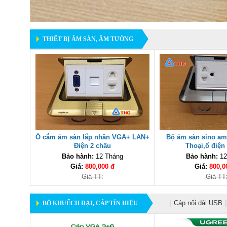
THIẾT BỊ ÂM SÀN, ÂM TƯỜNG
Ổ cắm âm sàn lắp nhân VGA+ LAN+
Bộ âm sàn sino am
Điện 2 chấu
Thoại,ổ điện
Bảo hành:
12 Tháng
Bảo hành:
12
Giá:
800,000 đ
Giá:
800,0
Giá TT:
Giá TT
|
Cáp nối dài USB
|
BỘ KHUẾCH ĐẠI, CÁP TÍN HIỆU