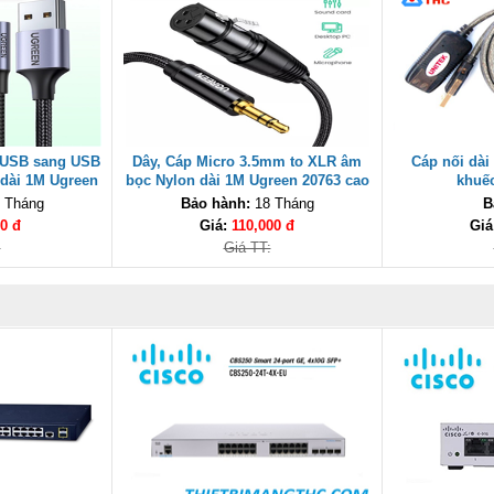
u USB sang USB
Dây, Cáp Micro 3.5mm to XLR âm
Cáp nối dài
 dài 1M Ugreen
bọc Nylon dài 1M Ugreen 20763 cao
khuếc
 cấp
cấp
 Tháng
Bảo hành:
18 Tháng
B
0 đ
Giá:
110,000 đ
Giá
:
Giá TT: