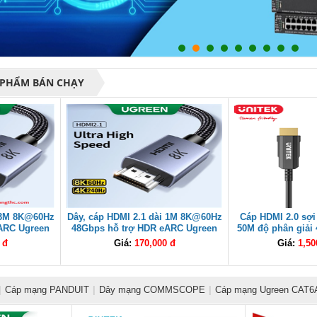
 PHẨM BÁN CHẠY
i 3M 8K@60Hz
Dây, cáp HDMI 2.1 dài 1M 8K@60Hz
Cáp HDMI 2.0 sợi
ARC Ugreen
48Gbps hỗ trợ HDR eARC Ugreen
50M độ phân giải
ấp
25908 cao cấp
C11072BK-5
 đ
Giá:
170,000 đ
Giá:
1,50
|
Cáp mạng PANDUIT
|
Dây mạng COMMSCOPE
|
Cáp mạng Ugreen CAT6