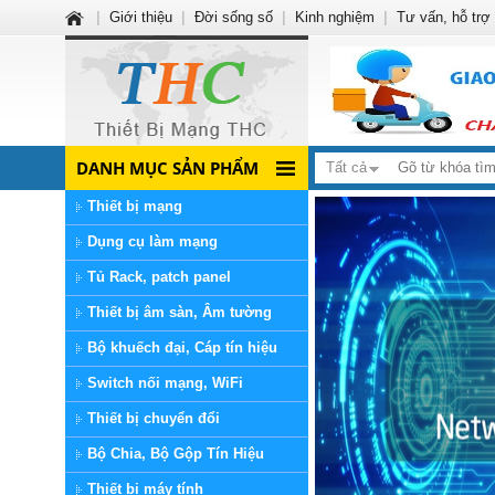
|
Giới thiệu
|
Đời sống số
|
Kinh nghiệm
|
Tư vấn, hỗ trợ
DANH MỤC SẢN PHẨM
Tất cả
Thiết bị mạng
Dụng cụ làm mạng
Tủ Rack, patch panel
Thiết bị âm sàn, Âm tường
Bộ khuếch đại, Cáp tín hiệu
Switch nối mạng, WiFi
Thiết bị chuyển đổi
Bộ Chia, Bộ Gộp Tín Hiệu
Thiết bị máy tính