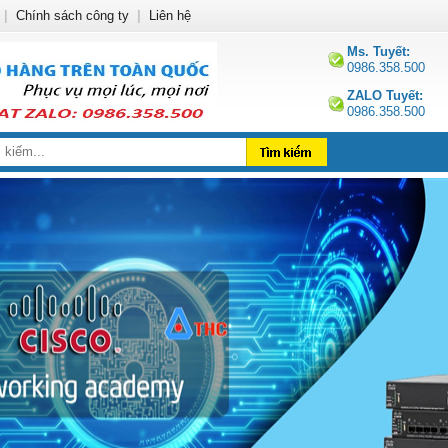
|
Chính sách công ty
|
Liên hệ
Ms. Tuyết:
0986.358.500
ZALO Tuyết:
0986.358.500