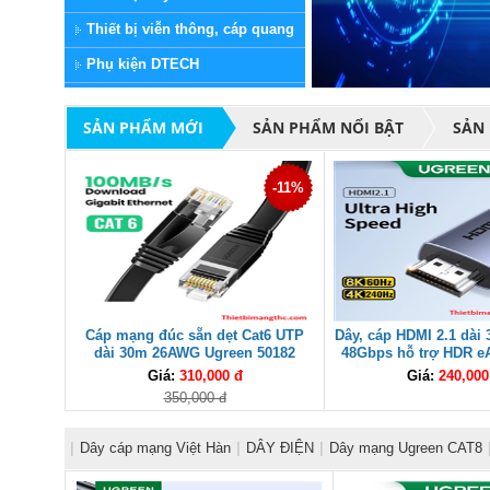
Thiết bị viễn thông, cáp quang
Phụ kiện DTECH
SẢN PHẨM MỚI
SẢN PHẨM NỔI BẬT
SẢN
-11%
Cáp mạng đúc sẵn dẹt Cat6 UTP
Dây, cáp HDMI 2.1 dà
dài 30m 26AWG Ugreen 50182
48Gbps hỗ trợ HDR e
(Black) cao cấp
25911 cao c
Giá:
310,000 đ
Giá:
240,000
350,000 đ
|
Dây cáp mạng Việt Hàn
|
DÂY ĐIỆN
|
Dây mạng Ugreen CAT8
Alantek
|
Đầu chụp mạng