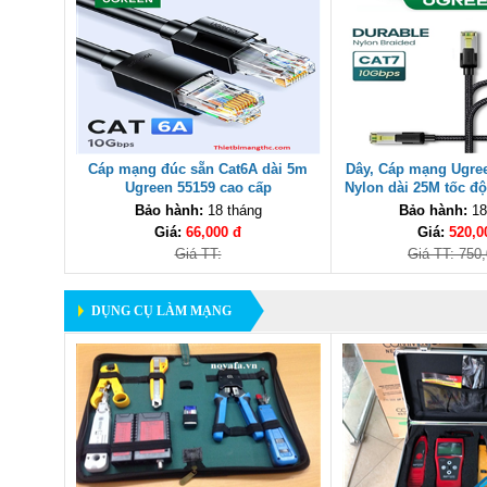
THIẾT BỊ MẠNG
Cáp mạng đúc sẵn Cat6A dài 5m
Dây, Cáp mạng Ugree
Ugreen 55159 cao cấp
Nylon dài 25M tốc đ
(Black) ca
Bảo hành:
18 tháng
Bảo hành:
18
Giá:
66,000 đ
Giá:
520,0
Giá TT:
Giá TT: 750
DỤNG CỤ LÀM MẠNG