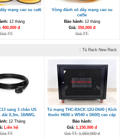
dây mạng cao su cat6
Vòng đánh số dây mạng cao su
cat5e
ành:
12 tháng
Bảo hành:
12 tháng
:
400,000 đ
Giá:
350,000 đ
Giá TT:
Giá TT:
|
Tủ Rack New Rack
C13 sang 3 chân US
Tủ mạng THC-RACK 12U-D600 ( Kích
 dài 0,3m, 18AWG,
thước H600 x W540 x D600) cao cấp
màu đen UNI-20001
ành:
12 Tháng
Bảo hành:
UNILINK
á:
Liên hệ
Giá:
1,150,000 đ
Giá TT:
Giá TT: 1,650,000 đ