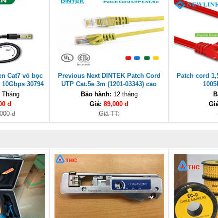
n Cat7 vỏ bọc
Previous Next DINTEK Patch Cord
Patch cord 1
ộ 10Gbps 30794
UTP Cat.5e 3m (1201-03343) cao
1005
o cấp
cấp,chính hãng
 Tháng
Bảo hành:
12 tháng
B
00 đ
Giá:
89,000 đ
Gi
,000 đ
Giá TT: