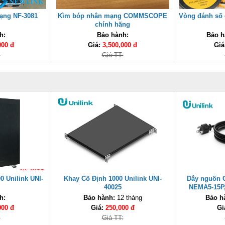
ạng NF-3081
Kìm bóp nhân mạng COMMSCOPE
Vòng đánh số 
chính hãng
h:
Bảo hành:
Bảo h
000 đ
Giá:
3,500,000 đ
Giá
:
Giá TT:
0 Unilink UNI-
Khay Cố Định 1000 Unilink UNI-
Dây nguồn 
40025
NEMA5-15P,
125V/10A, 
h:
Bảo hành:
12 tháng
Bảo h
000 đ
Giá:
250,000 đ
Gi
:
Giá TT: