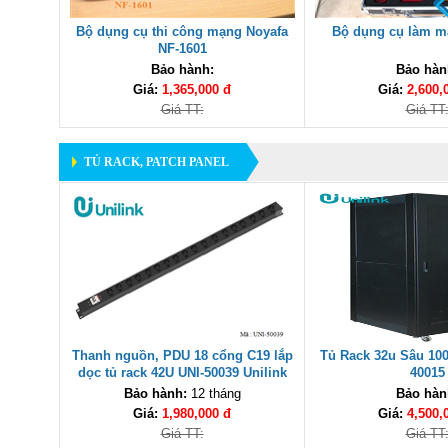
Bộ dụng cụ thi công mạng Noyafa
Bộ dụng cụ làm m
NF-1601
Bảo hành:
Bảo hàn
Giá:
1,365,000 đ
Giá:
2,600,
Giá TT:
Giá TT
TỦ RACK, PATCH PANEL
Thanh nguồn, PDU 18 cổng C19 lắp
Tủ Rack 32u Sâu 100
dọc tủ rack 42U UNI-50039 Unilink
40015
Bảo hành:
12 tháng
Bảo hàn
Giá:
1,980,000 đ
Giá:
4,500,
Giá TT:
Giá TT