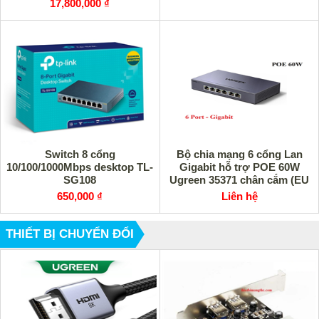
17,800,000 ₫
Switch 8 cổng
Bộ chia mạng 6 cổng Lan
10/100/1000Mbps desktop TL-
Gigabit hỗ trợ POE 60W
SG108
Ugreen 35371 chân cắm (EU
Plug) cao cấp
650,000 ₫
Liên hệ
THIẾT BỊ CHUYỂN ĐỔI