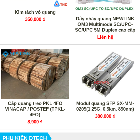
Kìm tách vỏ quang
Dây nhảy quang NEWLINK
350,000 ₫
OM3 Multimode SC/UPC-
SC/UPC 5M Duplex cao cấp
Liên hệ
Cáp quang treo PKL 4FO
Modul quang SFP SX-MM-
VINACAP / POSTEF (TPKL-
0205(1.25G, 0.5km, 850nm)
4FO)
380,000 ₫
8,900 ₫
PHỤ KIỆN DTECH