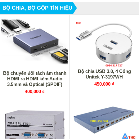
BỘ CHIA, BỘ GỘP TÍN HIỆU
Bộ chia USB 3.0, 4 Cổng
Bộ chuyển đổi tách âm thanh
Unitek Y-3197WH
HDMI ra HDMI kèm Audio
450,000 ₫
3.5mm và Optical (SPDIF)
Ugreen 60649 cao cấp
400,000 ₫