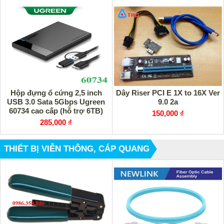
Hộp đựng ổ cứng 2,5 inch
Dây Riser PCI E 1X to 16X Ver
USB 3.0 Sata 5Gbps Ugreen
9.0 2a
60734 cao cấp (hỗ trợ 6TB)
150,000 ₫
285,000 ₫
THIẾT BỊ VIỄN THÔNG, CÁP QUANG