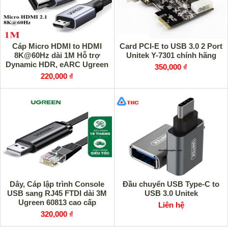
Cáp Micro HDMI to HDMI
Card PCI-E to USB 3.0 2 Port
8K@60Hz dài 1M Hỗ trợ
Unitek Y-7301 chính hãng
Dynamic HDR, eARC Ugreen
350,000 ₫
15516 cao cấp
220,000 ₫
Dây, Cáp lập trình Console
Đầu chuyển USB Type-C to
USB sang RJ45 FTDI dài 3M
USB 3.0 Unitek
Ugreen 60813 cao cấp
Liên hệ
320,000 ₫