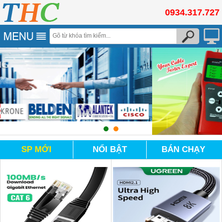
0934.317.727
SP MỚI
NỔI BẬT
BÁN CHẠY