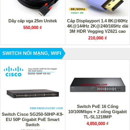
Dây cáp vga 25m Unitek
Cáp Displayport 1.4 8K@60Hz
4K@144Hz 2K@240/165Hz dài
550,000 ₫
3M HDR Veggieg VZ621 cao
cấp
210,000 ₫
SWITCH NỐI MẠNG, WIFI
Switch PoE 16 Cổng
10/100Mbps + 2 cổng Gigabit
Switch Cisco SG250-50HP-K9-
TL-SL1218MP
EU 50P Gigabit PoE Smart
4,850,000 ₫
Switch