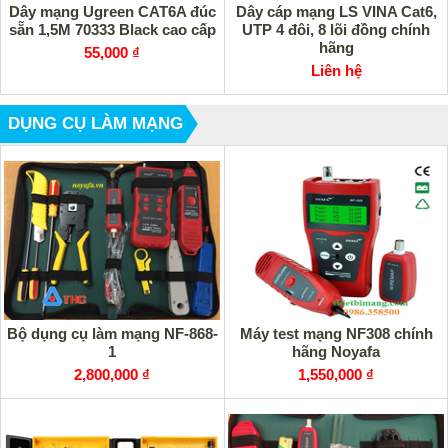
Dây mạng Ugreen CAT6A đúc
Dây cáp mạng LS VINA Cat6,
sẵn 1,5M 70333 Black cao cấp
UTP 4 đôi, 8 lõi đồng chính
hãng
55,000 ₫
Liên hệ
DỤNG CỤ LÀM MẠNG
Bộ dụng cụ làm mạng NF-868-
Máy test mạng NF308 chính
1
hãng Noyafa
2,800,000 ₫
1,550,000 ₫