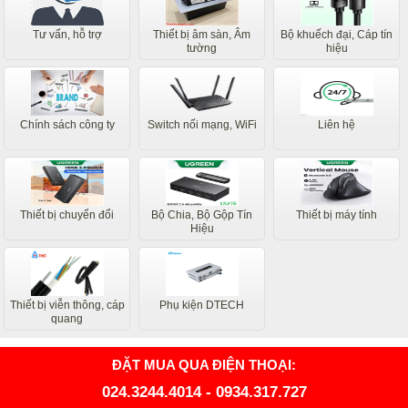
Tư vấn, hỗ trợ
Thiết bị âm sàn, Âm
Bộ khuếch đại, Cáp tín
tường
hiệu
Chính sách công ty
Switch nối mạng, WiFi
Liên hệ
Thiết bị chuyển đổi
Bộ Chia, Bộ Gộp Tín
Thiết bị máy tính
Hiệu
Thiết bị viễn thông, cáp
Phụ kiện DTECH
quang
ĐẶT MUA QUA ĐIỆN THOẠI:
024.3244.4014
-
0934.317.727