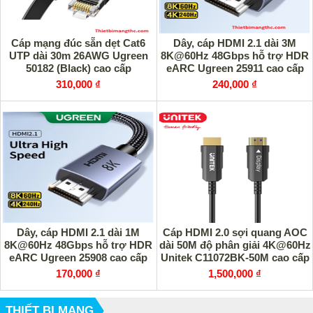
Cáp mạng đúc sẵn dẹt Cat6
Dây, cáp HDMI 2.1 dài 3M
UTP dài 30m 26AWG Ugreen
8K@60Hz 48Gbps hỗ trợ HDR
50182 (Black) cao cấp
eARC Ugreen 25911 cao cấp
310,000 ₫
240,000 ₫
Dây, cáp HDMI 2.1 dài 1M
Cáp HDMI 2.0 sợi quang AOC
8K@60Hz 48Gbps hỗ trợ HDR
dài 50M độ phân giải 4K@60Hz
eARC Ugreen 25908 cao cấp
Unitek C11072BK-50M cao cấp
170,000 ₫
1,500,000 ₫
THIẾT BỊ MẠNG