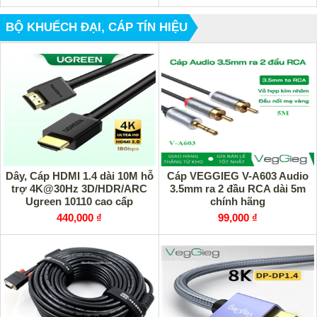
BỘ KHUẾCH ĐẠI, CÁP TÍN HIỆU
Dây, Cáp HDMI 1.4 dài 10M hỗ
Cáp VEGGIEG V-A603 Audio
trợ 4K@30Hz 3D/HDR/ARC
3.5mm ra 2 đầu RCA dài 5m
Ugreen 10110 cao cấp
chính hãng
440,000 ₫
99,000 ₫