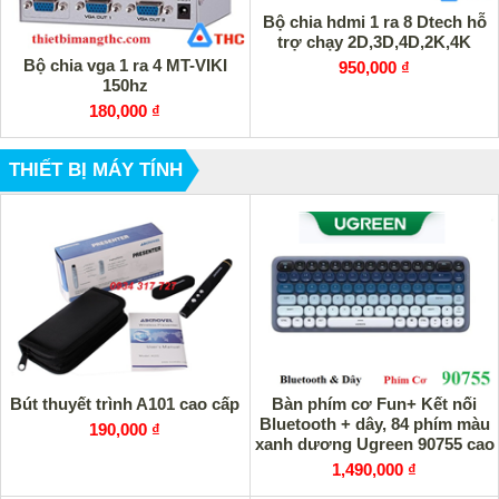
Bộ chia hdmi 1 ra 8 Dtech hỗ
trợ chạy 2D,3D,4D,2K,4K
Bộ chia vga 1 ra 4 MT-VIKI
950,000 ₫
150hz
180,000 ₫
THIẾT BỊ MÁY TÍNH
Bút thuyết trình A101 cao cấp
Bàn phím cơ Fun+ Kết nối
Bluetooth + dây, 84 phím màu
190,000 ₫
xanh dương Ugreen 90755 cao
cấp (Brown switch)
1,490,000 ₫