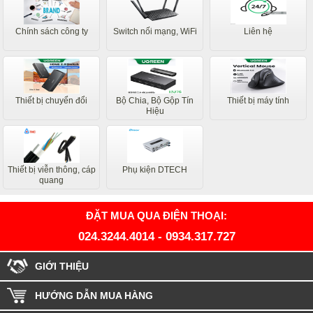
Chính sách công ty
Switch nối mạng, WiFi
Liên hệ
Thiết bị chuyển đổi
Bộ Chia, Bộ Gộp Tín
Thiết bị máy tính
Hiệu
Thiết bị viễn thông, cáp
Phụ kiện DTECH
quang
ĐẶT MUA QUA ĐIỆN THOẠI:
024.3244.4014
-
0934.317.727
GIỚI THIỆU
HƯỚNG DẪN MUA HÀNG