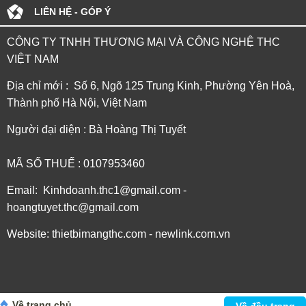
LIÊN HỆ - GÓP Ý
CÔNG TY TNHH THƯƠNG MẠI VÀ CÔNG NGHỆ THC
VIỆT NAM
Địa chỉ mới : Số 6, Ngõ 125 Trung Kinh, Phường Yên Hoà,
Thành phố Hà Nội, Việt Nam
Người đại diện : Bà Hoàng Thị Tuyết
MÃ SỐ THUẾ : 0107953460
Email: Kinhdoanh.thc1@gmail.com -
hoangtuyet.thc@gmail.com
Website: thietbimangthc.com - newlink.com.vn
Về trang chủ
Về đầu trang