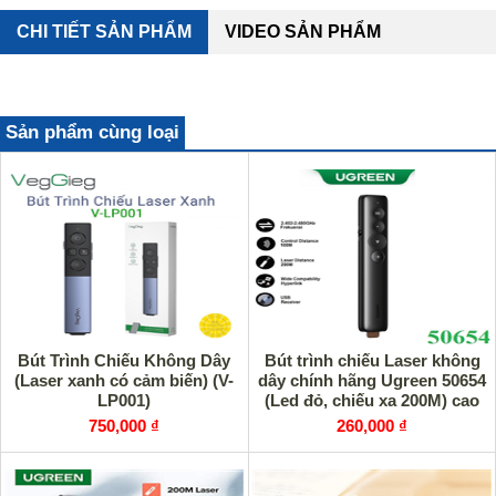
CHI TIẾT SẢN PHẨM
VIDEO SẢN PHẨM
Sản phẩm cùng loại
Bút Trình Chiếu Không Dây
Bút trình chiếu Laser không
(Laser xanh có cảm biến) (V-
dây chính hãng Ugreen 50654
LP001)
(Led đỏ, chiếu xa 200M) cao
cấp
750,000 ₫
260,000 ₫