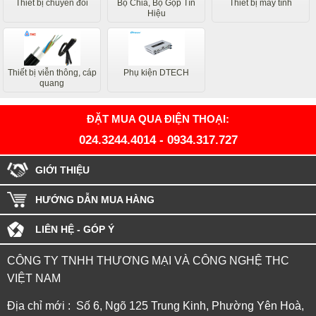
Thiết bị chuyển đổi
Bộ Chia, Bộ Gộp Tín
Thiết bị máy tính
Hiệu
Thiết bị viễn thông, cáp
Phụ kiện DTECH
quang
ĐẶT MUA QUA ĐIỆN THOẠI:
024.3244.4014
-
0934.317.727
GIỚI THIỆU
HƯỚNG DẪN MUA HÀNG
LIÊN HỆ - GÓP Ý
CÔNG TY TNHH THƯƠNG MẠI VÀ CÔNG NGHỆ THC
VIỆT NAM
Địa chỉ mới : Số 6, Ngõ 125 Trung Kinh, Phường Yên Hoà,