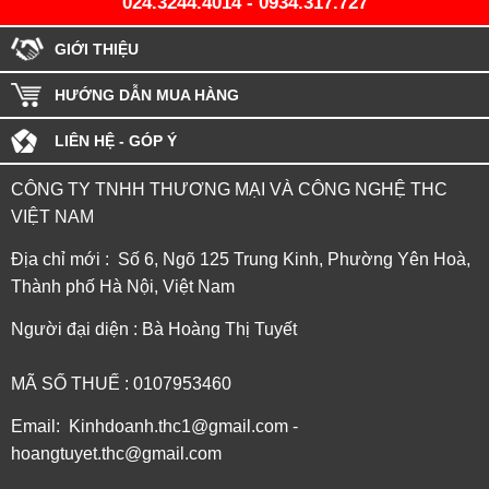
024.3244.4014
-
0934.317.727
GIỚI THIỆU
HƯỚNG DẪN MUA HÀNG
LIÊN HỆ - GÓP Ý
CÔNG TY TNHH THƯƠNG MẠI VÀ CÔNG NGHỆ THC
VIỆT NAM
Địa chỉ mới : Số 6, Ngõ 125 Trung Kinh, Phường Yên Hoà,
Thành phố Hà Nội, Việt Nam
Người đại diện : Bà Hoàng Thị Tuyết
MÃ SỐ THUẾ : 0107953460
Email: Kinhdoanh.thc1@gmail.com -
hoangtuyet.thc@gmail.com