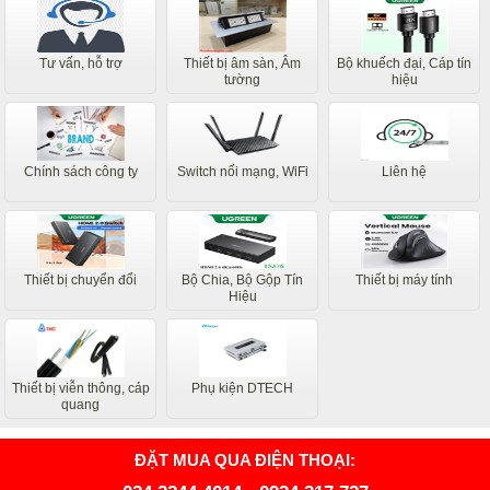
Tư vấn, hỗ trợ
Thiết bị âm sàn, Âm
Bộ khuếch đại, Cáp tín
tường
hiệu
Chính sách công ty
Switch nối mạng, WiFi
Liên hệ
Thiết bị chuyển đổi
Bộ Chia, Bộ Gộp Tín
Thiết bị máy tính
Hiệu
Thiết bị viễn thông, cáp
Phụ kiện DTECH
quang
ĐẶT MUA QUA ĐIỆN THOẠI: