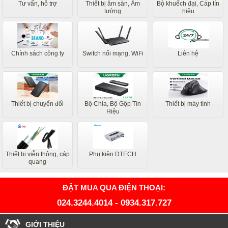
Tư vấn, hỗ trợ
Thiết bị âm sàn, Âm
Bộ khuếch đại, Cáp tín
tường
hiệu
Chính sách công ty
Switch nối mạng, WiFi
Liên hệ
Thiết bị chuyển đổi
Bộ Chia, Bộ Gộp Tín
Thiết bị máy tính
Hiệu
Thiết bị viễn thông, cáp
Phụ kiện DTECH
quang
ĐẶT MUA QUA ĐIỆN THOẠI:
024.3244.4014
-
0934.317.727
GIỚI THIỆU