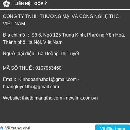
LIÊN HỆ - GÓP Ý
CÔNG TY TNHH THƯƠNG MẠI VÀ CÔNG NGHỆ THC
VIỆT NAM
Địa chỉ mới : Số 6, Ngõ 125 Trung Kinh, Phường Yên Hoà,
Thành phố Hà Nội, Việt Nam
Người đại diện : Bà Hoàng Thị Tuyết
MÃ SỐ THUẾ : 0107953460
Email: Kinhdoanh.thc1@gmail.com -
hoangtuyet.thc@gmail.com
Website: thietbimangthc.com - newlink.com.vn
Về trang chủ
Về đầu trang