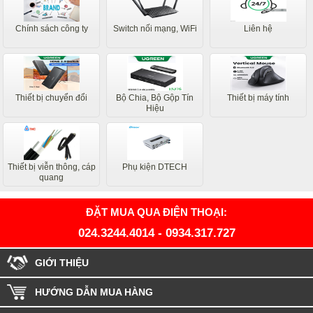
Chính sách công ty
Switch nối mạng, WiFi
Liên hệ
Thiết bị chuyển đổi
Bộ Chia, Bộ Gộp Tín
Thiết bị máy tính
Hiệu
Thiết bị viễn thông, cáp
Phụ kiện DTECH
quang
ĐẶT MUA QUA ĐIỆN THOẠI:
024.3244.4014
-
0934.317.727
GIỚI THIỆU
HƯỚNG DẪN MUA HÀNG