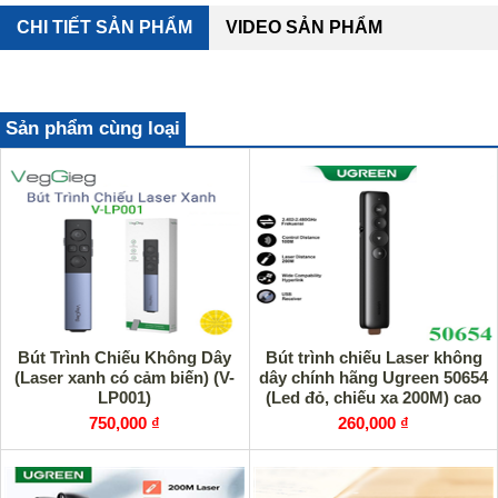
CHI TIẾT SẢN PHẨM
VIDEO SẢN PHẨM
Sản phẩm cùng loại
Bút Trình Chiếu Không Dây
Bút trình chiếu Laser không
(Laser xanh có cảm biến) (V-
dây chính hãng Ugreen 50654
LP001)
(Led đỏ, chiếu xa 200M) cao
cấp
750,000 ₫
260,000 ₫