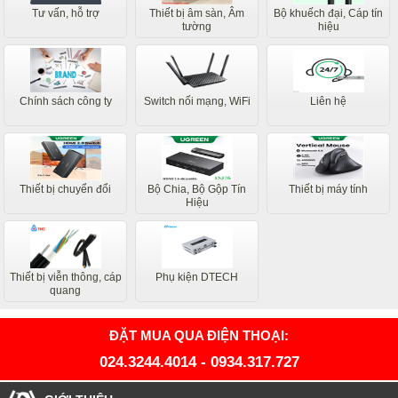
Tư vấn, hỗ trợ
Thiết bị âm sàn, Âm
Bộ khuếch đại, Cáp tín
tường
hiệu
Chính sách công ty
Switch nối mạng, WiFi
Liên hệ
Thiết bị chuyển đổi
Bộ Chia, Bộ Gộp Tín
Thiết bị máy tính
Hiệu
Thiết bị viễn thông, cáp
Phụ kiện DTECH
quang
ĐẶT MUA QUA ĐIỆN THOẠI:
024.3244.4014
-
0934.317.727