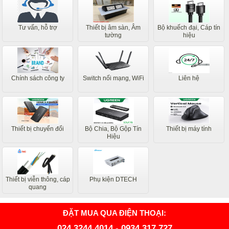
Tư vấn, hỗ trợ
Thiết bị âm sàn, Âm
Bộ khuếch đại, Cáp tín
tường
hiệu
Chính sách công ty
Switch nối mạng, WiFi
Liên hệ
Thiết bị chuyển đổi
Bộ Chia, Bộ Gộp Tín
Thiết bị máy tính
Hiệu
Thiết bị viễn thông, cáp
Phụ kiện DTECH
quang
ĐẶT MUA QUA ĐIỆN THOẠI:
024.3244.4014
-
0934.317.727