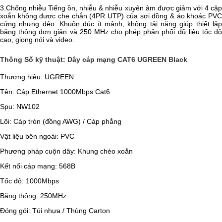
3.Chống nhiễu Tiếng ồn, nhiễu & nhiễu xuyên âm được giảm với 4 cặp
xoắn không được che chắn (4PR UTP) của sợi đồng & áo khoác PVC
cứng nhưng dẻo. Khuôn đúc ít mảnh, không tải nặng giúp thiết lập
băng thông đơn giản và 250 MHz cho phép phân phối dữ liệu tốc độ
cao, giọng nói và video.
Thông Số kỹ thuật: Dây cáp mạng CAT6 UGREEN Black
Thương hiệu: UGREEN
Tên: Cáp Ethernet 1000Mbps Cat6
Spu: NW102
Lõi: Cáp tròn (đồng AWG) / Cáp phẳng
Vật liệu bên ngoài: PVC
Phương pháp cuộn dây: Khung chéo xoắn
Kết nối cáp mạng: 568B
Tốc độ: 1000Mbps
Băng thông: 250MHz
Đóng gói: Túi nhựa / Thùng Carton