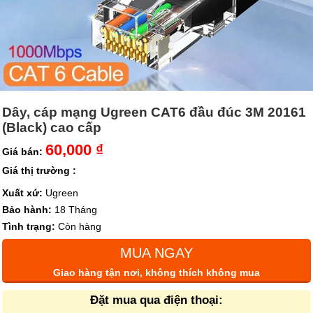
Dây, cáp mạng Ugreen CAT6 đầu đúc 3M 20161
(Black) cao cấp
60,000 ₫
Giá bán:
Giá thị trường :
Xuất xứ:
Ugreen
Bảo hành:
18 Tháng
Tình trạng:
Còn hàng
MUA NGAY
Giao hàng tận nơi, không thích không mua
Đặt mua qua điện thoại: