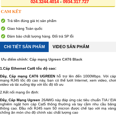
024.3244.4014
-
0934.317.727
CAM KẾT
Trả tiền đúng giá trị sản phẩm
Giao hàng Toàn quốc
Đảm bảo chất lượng hàng. Đổi trả SP lỗi
CHI TIẾT SẢN PHẨM
VIDEO SẢN PHẨM
Ưu điểm chính: Cáp mạng Ugreen CAT6 Black
1
.C
áp Ethernet Cat6 tốc độ cao:
Dây, Cáp mạng CAT6 UGREEN
hỗ trợ lên đến 1000Mbps. Với cá
mạng RJ45 tốc độ cao này, bạn có thể lướt Internet, xem video, chơi
video và tải xuống tệp với tốc độ tối ưu
2
.
Kết nối mạng ổn định:
Dây, Cáp Mạng Ugreen
26AWG này đáp ứng các tiêu chuẩn TIA / EI
nghiêm ngặt hơn cáp Cat5 thông thường và tay cầm nhu cầu băng
thông cao. Đầu nối RJ45 nam 50 micron được chế tạo với mạ vàng
chống ăn mòn cho độ chính xác chất lượng cao