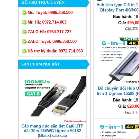
HỖ TRỢ TRỰC TUYẾN
Hub Usb type C 6 in 
Display Port 4K@60
Ms. Tuyết:
0986.358.500
USB -A 2, PD100W 
Bảo hành:
18
Mr. Hà:
0972.714.063
Giá:
495,0
Giá TT:
ZALO Hà:
0934.317.727
ZALO Tuyết:
0986.358.500
Hỗ trợ kỹ thuật:
0972.714.063
SẢN PHẨM NỔI BẬT
Bộ chuyển đổi Hub 
6 in 1 Ugreen 15598 
+ 3x USB 3.0 + L
Bảo hành:
18
PD100W
Giá:
620,0
Giá TT:
Cáp mạng đúc sẵn dẹt Cat6 UTP
dài 30m 26AWG Ugreen 50182
(Black) cao cấp