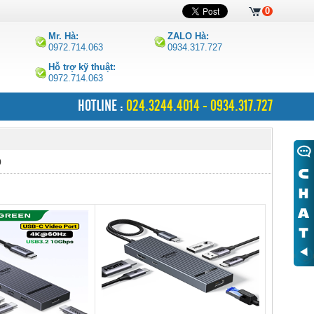
0
Mr. Hà:
ZALO Hà:
0972.714.063
0934.317.727
Hỗ trợ kỹ thuật:
0972.714.063
HOTLINE :
024.3244.4014 - 0934.317.727
p