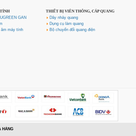
 TÍNH
THIẾT BỊ VIỄN THÔNG, CÁP QUANG
h UGREEN GAN
Dây nhảy quang
ím
Dụng cụ làm quang
u âm máy tính
Bộ chuyển đổi quang điện
A HÀNG