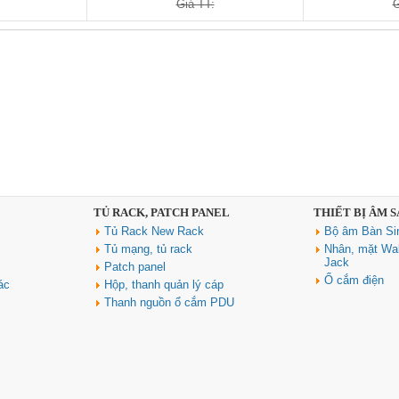
Giá TT:
G
TỦ RACK, PATCH PANEL
THIẾT BỊ ÂM 
Tủ Rack New Rack
Bộ âm Bàn Si
Tủ mạng, tủ rack
Nhân, mặt Wal
Jack
Patch panel
Ổ cắm điện
ác
Hộp, thanh quản lý cáp
Thanh nguồn ổ cắm PDU