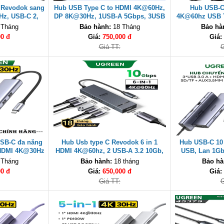
1 Revodok sang
Hub USB Type C to HDMI 4K@60Hz,
Hub USB-C
Hz, USB-C 2,
DP 8K@30Hz, 1USB-A 5Gbps, 3USB
4K@60hz USB T
Ugreen 75244
A- 480Mbps, 1 PD100W Ugreen
-A3.2, 2 US
 Tháng
Bảo hành:
18 Tháng
Bảo hà
55610
Ugr
00 đ
Giá:
750,000 đ
Giá:
Giá TT:
G
USB-C đa năng
Hub Usb type C Revodok 6 in 1
Hub USB-C 10 
(HDMI 4K@30Hz
HDMI 4K@60hz, 2 USB-A 3.2 10Gb,
USB, Lan 1Gb
an 1Gbps +
2USB-C 3.2 10Gb, 1 PD100W Ugreen
Sạc PD 100W U
 Tháng
Bảo hành:
18 tháng
Bảo hà
)
45363
00 đ
Giá:
650,000 đ
Giá:
Giá TT:
G