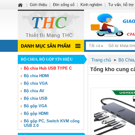
|
Giới thiệu
|
Đời sống số
|
Kinh nghiệm
|
Tư vấn, hỗ trợ
DANH MỤC SẢN PHẨM
Tất cả
BỘ CHIA, BỘ GỘP TÍN HIỆU
Trang chủ
Bộ Chia
Bộ chia Hub USB TYPE C
Tổng kho cung c
Bộ chia HDMI
Bộ chia VGA
Bộ chia AV
Bộ chia USB
Bộ gộp VGA
Bộ gộp HDMI
Bộ gộp PC, Switch KVM cổng
USB 2.0