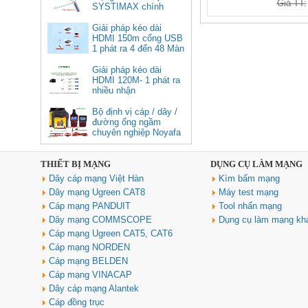
Giá TT:
Displayport 1.4 độ phân giải
SYSTIMAX chính
8K@60Hz dài 1m Ugreen 25157
hãng tại Việt Nam
cao cấp
Giải pháp kéo dài
HDMI 150m cổng USB
Giá: 350,000 VNĐ
1 phát ra 4 đến 48 Màn
Hình Tivi
Giải pháp kéo dài
HDMI 120M- 1 phát ra
nhiều nhận
Bộ định vị cáp / dây /
đường ống ngầm
chuyên nghiệp Noyafa
NF-826
THIẾT BỊ MẠNG
DỤNG CỤ LÀM MẠNG
Cáp âm thanh 2x1.5 chống
Dây cáp mạng Việt Hàn
Kìm bấm mạng
nhiễu chống cháy ALANTEK
301-FRS015-E01P-3SG5 cao cấp
Dây mạng Ugreen CAT8
Máy test mạng
Giá: Liên hệ
Cáp mạng PANDUIT
Tool nhấn mạng
Dây mạng COMMSCOPE
Dụng cụ làm mạng kh
Cáp mạng Ugreen CAT5, CAT6
Cáp mạng NORDEN
Cáp mạng BELDEN
Cáp mạng VINACAP
Dây cáp mạng Alantek
Cáp đồng trục