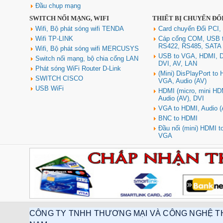
Đầu chụp mạng
SWITCH NỐI MẠNG, WIFI
THIẾT BỊ CHUYỂN ĐỔ
Hub USB Type C Groovy Robot
Uno 6 in 1 ra USB-C, USB-A 3.2,
Wifi, Bộ phát sóng wifi TENDA
Card chuyển Đổi PCI,
HDMI 4K@60Hz, Sạc PD 100W
Wifi TP-LINK
Cáp cổng COM, USB 
Ugreen 35998
RS422, RS485, SATA
Wifi, Bộ phát sóng wifi MERCUSYS
Giá: 650,000 VNĐ
USB to VGA, HDMI, D
Switch nối mạng, bộ chia cổng LAN
DVI, AV, LAN
Phát sóng WiFi Router D-Link
(Mini) DisPlayPort to
SWITCH CISCO
VGA, Audio (AV)
USB WiFi
HDMI (micro, mini HD
Audio (AV), DVI
VGA to HDMI, Audio (
BNC to HDMI
Đầu nối (mini) HDMI 
VGA
Hub USB Type-C 6 in 1 HDMI
4K@60Hz, Hub USB 3.0, Lan,
PD 100W Ugreen 45000 cao cấp
Giá: 650,000 VNĐ
CÔNG TY TNHH THƯƠNG MẠI VÀ CÔNG NGHỆ T