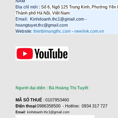
NAM
Địa chỉ mới :
Số 6, Ngõ 125 Trung Kinh, Phường Yên 
Thành phố Hà Nội, Việt Nam
Email: Kinhdoanh.thc1@gmail.com -
Cáp điều khiển 2 đôi 22AWG
hoangtuyet.thc@gmail.com
(Belden Control 22AWG 2pair
Website:
thietbimangthc.com
-
newlink.com.vn
cable 305m cuộn) - (8723) cao
cấp
Giá: 6,500,000 VNĐ
Người đại diện : Bà Hoàng Thị Tuyết
Cáp Displayport 2.1 dài 2M độ
phân giải 16K@60Hz HDR
Ugreen 55568 cao cấp
MÃ SỐ THUẾ
: 0107953460
Giá: 290,000 VNĐ
Điện thoại
:0986358500 - Hotline: 0934 317 727
Email
: kinhdoanh.thc1@gmail.com