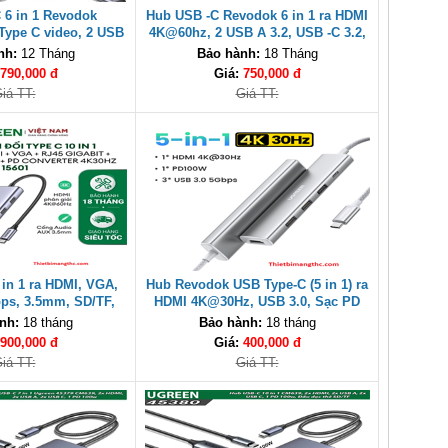
 6 in 1 Revodok
Hub USB -C Revodok 6 in 1 ra HDMI
ype C video, 2 USB
4K@60hz, 2 USB A 3.2, USB -C 3.2,
B -C 3.2, PD 100W
Pd100W Ugreen 45436 cao cấp
nh:
12 Tháng
Bảo hành:
18 Tháng
een 75775
790,000 đ
Giá:
750,000 đ
iá TT:
Giá TT:
in 1 ra HDMI, VGA,
Hub Revodok USB Type-C (5 in 1) ra
ps, 3.5mm, SD/TF,
HDMI 4K@30Hz, USB 3.0, Sạc PD
green 15601 cao cấp
100W Ugreen 35581 cao cấp
nh:
18 tháng
Bảo hành:
18 tháng
900,000 đ
Giá:
400,000 đ
iá TT:
Giá TT: