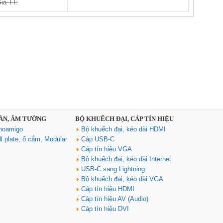
iá TT:
SÀN, ÂM TƯỜNG
BỘ KHUẾCH ĐẠI, CÁP TÍN HIỆU
noamigo
Bộ khuếch đại, kéo dài HDMI
l plate, ổ cắm, Modular
Cáp USB-C
Cáp tín hiệu VGA
Bộ khuếch đại, kéo dài Internet
USB-C sang Lightning
Bộ khuếch đại, kéo dài VGA
Cáp tín hiệu HDMI
Cáp tín hiệu AV (Audio)
Cáp tín hiệu DVI