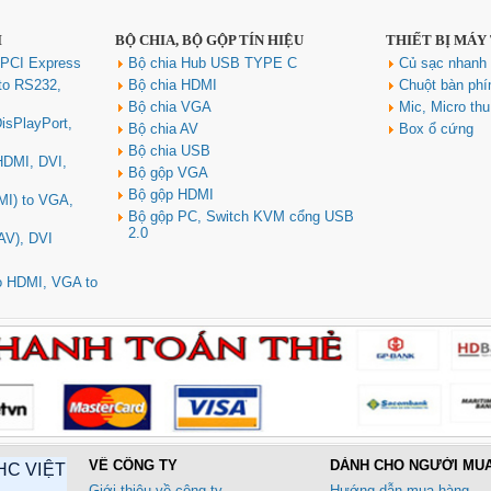
I
BỘ CHIA, BỘ GỘP TÍN HIỆU
THIẾT BỊ MÁY
 PCI Express
Bộ chia Hub USB TYPE C
Củ sạc nhan
to RS232,
Bộ chia HDMI
Chuột bàn ph
Bộ chia VGA
Mic, Micro th
isPlayPort,
Bộ chia AV
Box ổ cứng
Bộ chia USB
 HDMI, DVI,
Bộ gộp VGA
Bộ gộp HDMI
MI) to VGA,
Bộ gộp PC, Switch KVM cổng USB
2.0
AV), DVI
to HDMI, VGA to
VỀ CÔNG TY
DÀNH CHO NGƯỜI MU
HC VIỆT
Giới thiệu về công ty
Hướng dẫn mua hàng