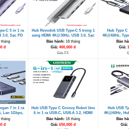
e-C 5 in 1 ra
Hub Revodok USB Type-C 5 trong 1
Hub Type C 
 3.0, Sạc PD
sang HDMI 4K@30Hz, USB 3.0, Sạc
4K@60Hz, Type
82 cao cấp
PD 100W Ugreen 35580 cao cấp
Sạc PD 100
 tháng
Bảo hành:
18 tháng
Bảo hà
00 đ
Giá:
400,000 đ
Giá:
Giá TT:
G
gan 7 in 1 ra
Hub USB Type C Groovy Robot Uno
Hub USB Ty
, Lan 1Gbps,
6 in 1 ra USB-C, USB-A 3.2, HDMI
4K@60Hz, Hub
een 45155
4K@60Hz, Sạc PD 100W Ugreen
100W Ugree
 tháng
Bảo hành:
18 tháng
Bảo hà
35998
00 đ
Giá:
650,000 đ
Giá: