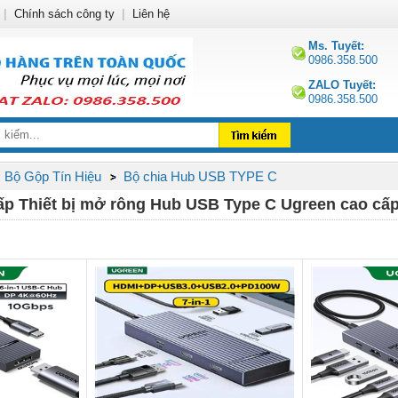
|
Chính sách công ty
|
Liên hệ
Ms. Tuyết:
0986.358.500
ZALO Tuyết:
0986.358.500
, Bộ Gộp Tín Hiệu
Bộ chia Hub USB TYPE C
ấp Thiết bị mở rông Hub USB Type C Ugreen cao cấ