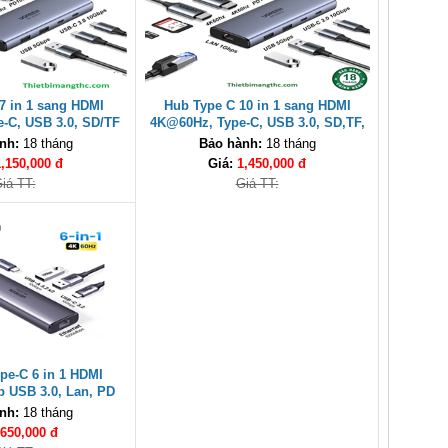
7 in 1 sang HDMI
Hub Type C 10 in 1 sang HDMI
-C, USB 3.0, SD/TF
4K@60Hz, Type-C, USB 3.0, SD,TF,
W Ugreen 45379
Lan Gigabit Ugreen 45380 cao cấp
nh:
18 tháng
Bảo hành:
18 tháng
1,150,000 đ
Giá:
1,450,000 đ
iá TT:
Giá TT:
pe-C 6 in 1 HDMI
 USB 3.0, Lan, PD
n 45000 cao cấp
nh:
18 tháng
650,000 đ