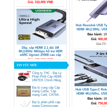
Giá: 310,000 VNĐ
Hub Revodok USB Typ
HDMI 4K@30Hz, USB
100W Ugreen 355
Bảo hành:
18
Giá:
400,0
Giá TT:
Dây, cáp HDMI 2.1 dài 1M
8K@60Hz 48Gbps hỗ trợ HDR
eARC Ugreen 25908 cao cấp
Giá: 170,000 VNĐ
TIN TỨC MỚI
Công ty THC - Đại Lý
Phân Phối Cáp HDMI
UNITEK Chính Hãng,
Đại lý cung cấp Cáp
Hub USB Type-C Robo
mạng Cat5e, Cáp
HDMI 4K@60hz, USB
mạng Cat6, CAT6A,
Sạc PD 100W Ugr
Cat5e FTP
Bảo hành:
18
Commscope
Đại lý phân phối cáp
Giá:
750,0
Cáp chuyển USB Type-C sang
mạng Commscope