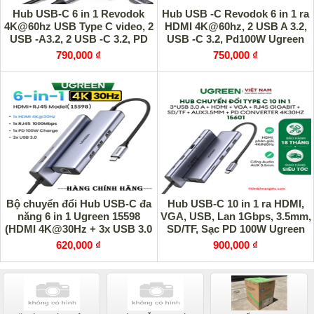
Hub USB-C 6 in 1 Revodok
Hub USB -C Revodok 6 in 1 ra
4K@60hz USB Type C video, 2
HDMI 4K@60hz, 2 USB A 3.2,
USB -A3.2, 2 USB -C 3.2, PD
USB -C 3.2, Pd100W Ugreen
100W Ugreen 75775
45436 cao cấp
790,000 ₫
750,000 ₫
Bộ chuyển đổi Hub USB-C đa
Hub USB-C 10 in 1 ra HDMI,
năng 6 in 1 Ugreen 15598
VGA, USB, Lan 1Gbps, 3.5mm,
(HDMI 4K@30Hz + 3x USB 3.0
SD/TF, Sạc PD 100W Ugreen
+ Lan 1Gbps + PD100W)
15601 cao cấp
620,000 ₫
900,000 ₫