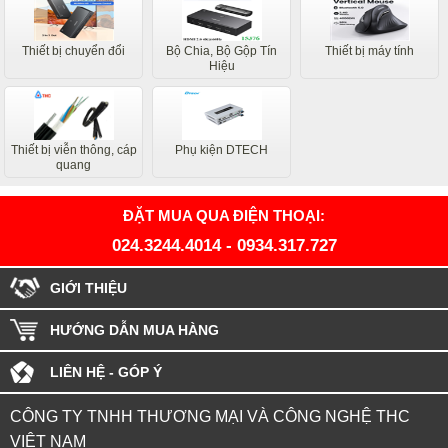
Thiết bị chuyển đổi
Bộ Chia, Bộ Gộp Tín
Thiết bị máy tính
Hiệu
Thiết bị viễn thông, cáp
Phụ kiện DTECH
quang
ĐẶT MUA QUA ĐIỆN THOẠI:
024.3244.4014
-
0934.317.727
GIỚI THIỆU
HƯỚNG DẪN MUA HÀNG
LIÊN HỆ - GÓP Ý
CÔNG TY TNHH THƯƠNG MẠI VÀ CÔNG NGHỆ THC
VIỆT NAM