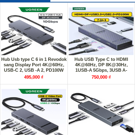
Hub Usb type C 6 in 1 Revodok
Hub USB Type C to HDMI
sang Display Port 4K@60Hz,
4K@60Hz, DP 8K@30Hz,
USB-C 2, USB -A 2, PD100W
1USB-A 5Gbps, 3USB A-
Ugreen 75244
480Mbps, 1 PD100W Ugreen
495,000 ₫
750,000 ₫
55610