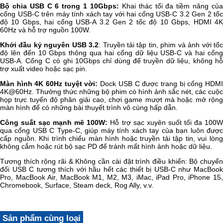
Bộ chia USB C 6 trong 1 10Gbps:
Khai thác tối đa tiềm năng của
cổng USB-C trên máy tính xách tay với hai cổng USB-C 3.2 Gen 2 tốc
độ 10 Gbps, hai cổng USB-A 3.2 Gen 2 tốc độ 10 Gbps, HDMI 4K
60Hz và hỗ trợ nguồn 100W.
Khởi đầu kỷ nguyên USB 3.2
: Truyền tải tập tin, phim và ảnh với tố
độ lên đến 10 Gbps thông qua hai cổng dữ liệu USB-C và hai cổng
USB-A. Cổng C có ghi 10Gbps chỉ dùng để truyền dữ liệu, không hỗ
trợ xuất video hoặc sạc pin.
Màn hình 4K 60Hz tuyệt vời:
Dock USB C được trang bị cổng HDM
4K@60Hz. Thưởng thức những bộ phim có hình ảnh sắc nét, các cuộc
họp trực tuyến độ phân giải cao, chơi game mượt mà hoặc mở rộng
màn hình để có những bài thuyết trình vô cùng hấp dẫn.
Công suất sạc mạnh mẽ 100W:
Hỗ trợ sạc xuyên suốt tối đa 100
qua cổng USB C Type-C, giúp máy tính xách tay của bạn luôn được
cấp nguồn. Khi trình chiếu màn hình hoặc truyền tải tập tin, vui lòng
không cắm hoặc rút bộ sạc PD để tránh mất hình ảnh hoặc dữ liệu.
Tương thích rộng rãi & Không cần cài đặt trình điều khiển: Bộ chuyển
đổi USB C tương thích với hầu hết các thiết bị USB-C như MacBook
Pro, MacBook Air, MacBook M1, M2, M3, iMac, iPad Pro, iPhone 15,
Chromebook, Surface, Steam deck, Rog Ally, v.v.
Sản phẩm cùng loại