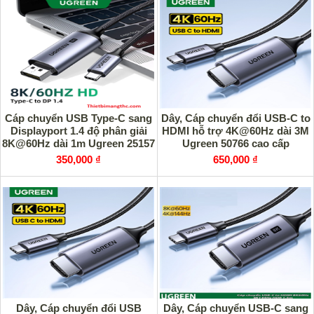
Cáp chuyển USB Type-C sang
Dây, Cáp chuyển đổi USB-C to
Displayport 1.4 độ phân giải
HDMI hỗ trợ 4K@60Hz dài 3M
8K@60Hz dài 1m Ugreen 25157
Ugreen 50766 cao cấp
cao cấp
350,000 ₫
650,000 ₫
Dây, Cáp chuyển đổi USB
Dây, Cáp chuyển USB-C sang