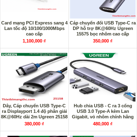
Card mạng PCI Express sang 4
Cáp chuyển đổi USB Type-C ra
Lan tốc độ 10/100/1000Mbps
DP hỗ trợ 8K@60Hz Ugreen
cao cấp
15575 bọc nhôm cao cấp
1,100,000 ₫
350,000 ₫
Dây, Cáp chuyển USB Type-C
Hub chia USB - C ra 3 cổng
ra Displayport 1.4 độ phân giải
USB 3.0 Type-A kèm Lan
8K@60Hz dài 2m Ugreen 25158
Gigabit, vỏ nhôm chính hãng
cao cấp
Ugreen 60600
380,000 ₫
480,000 ₫