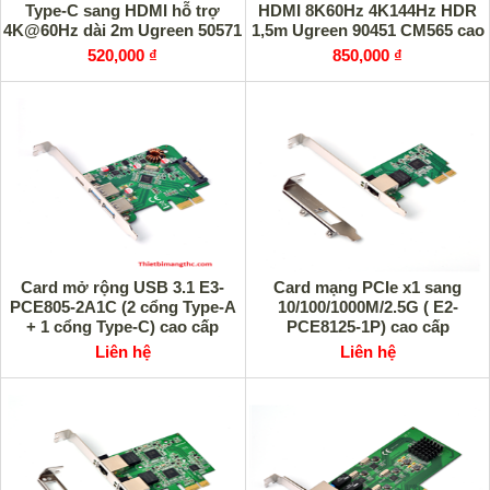
Type-C sang HDMI hỗ trợ
HDMI 8K60Hz 4K144Hz HDR
4K@60Hz dài 2m Ugreen 50571
1,5m Ugreen 90451 CM565 cao
cao cấp
cấp
520,000 ₫
850,000 ₫
Card mở rộng USB 3.1 E3-
Card mạng PCIe x1 sang
PCE805-2A1C (2 cổng Type-A
10/100/1000M/2.5G ( E2-
+ 1 cổng Type-C) cao cấp
PCE8125-1P) cao cấp
Liên hệ
Liên hệ