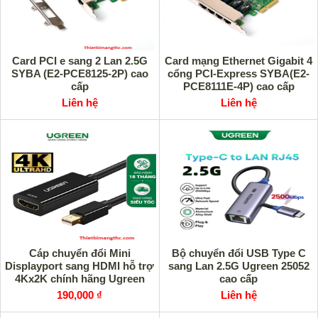
Card PCI e sang 2 Lan 2.5G
Card mạng Ethernet Gigabit 4
SYBA (E2-PCE8125-2P) cao
cổng PCI-Express SYBA(E2-
cấp
PCE8111E-4P) cao cấp
Liên hệ
Liên hệ
Cáp chuyển đổi Mini
Bộ chuyển đổi USB Type C
Displayport sang HDMI hỗ trợ
sang Lan 2.5G Ugreen 25052
4Kx2K chính hãng Ugreen
cao cấp
40360 cao cấp
190,000 ₫
Liên hệ