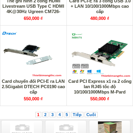
Thẻ ghi hình 2 cổng HDMI
Card PCI-E ra 3 cổng USB 3.0
Livestream USB Type C HDMI
+ LAN 10/100/1000Mbps cao
4K@30Hz Ugreen CM726-
cấp
25773 cao cấp
650,000 ₫
480,000 ₫
Card chuyển đổi PCI-E ra LAN
Card PCI Express x1 ra 2 cổng
2.5Gigabit DTECH PC0190 cao
lan RJ45 tốc độ
cấp
10/100/1000Mbps M-Pard
MD171 cao cấp
550,000 ₫
550,000 ₫
1
2
3
4
5
Tiếp
Cuối