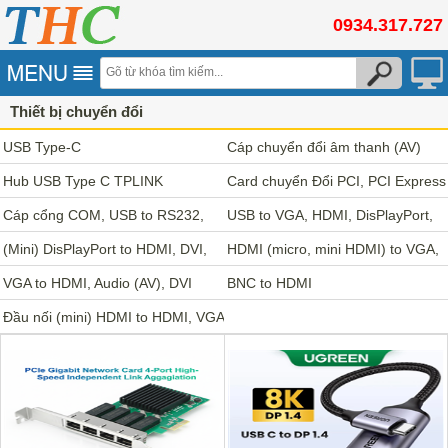
0934.317.727
Thiết bị chuyển đổi
USB Type-C
Cáp chuyển đổi âm thanh (AV)
Hub USB Type C TPLINK
Veggieg
Card chuyển Đổi PCI, PCI Express
Cáp cổng COM, USB to RS232,
USB to VGA, HDMI, DisPlayPort,
RS422, RS485, SATA
(Mini) DisPlayPort to HDMI, DVI,
DVI, AV, LAN
HDMI (micro, mini HDMI) to VGA,
VGA, Audio (AV)
VGA to HDMI, Audio (AV), DVI
Audio (AV), DVI
BNC to HDMI
Đầu nối (mini) HDMI to HDMI, VGA
to VGA