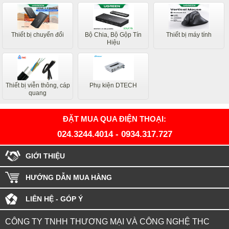
Thiết bị chuyển đổi
Bộ Chia, Bộ Gộp Tín
Thiết bị máy tính
Hiệu
Thiết bị viễn thông, cáp
Phụ kiện DTECH
quang
ĐẶT MUA QUA ĐIỆN THOẠI:
024.3244.4014
-
0934.317.727
GIỚI THIỆU
HƯỚNG DẪN MUA HÀNG
LIÊN HỆ - GÓP Ý
CÔNG TY TNHH THƯƠNG MẠI VÀ CÔNG NGHỆ THC