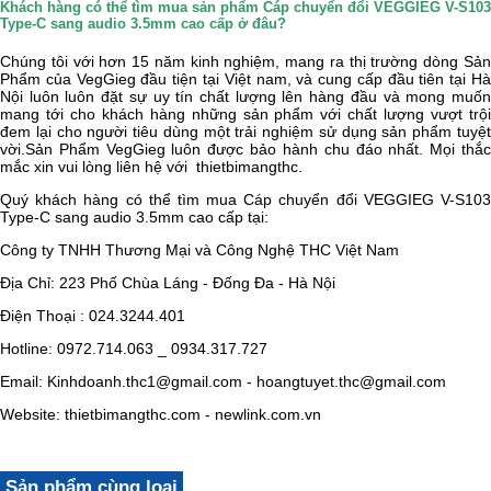
Khách hàng có thể tìm mua sản phẩm Cáp chuyển đổi VEGGIEG V-S103
Type-C sang audio 3.5mm cao cấp ở đâu?
Chúng tôi với hơn 15 năm kinh nghiệm, mang ra thị trường dòng Sản
Phẩm của
VegGieg
đầu tiện tại Việt nam, và cung cấp đầu tiên tại H
Nội luôn luôn đặt sự uy tín chất lượng lên hàng đầu và mong muốn
mang tới cho khách hàng những sản phẩm với chất lượng vượt trội
đem lại cho người tiêu dùng một trải nghiệm sử dụng sản phẩm tuyệt
vời.Sản Phẩm
VegGieg
luôn được bảo hành chu đáo nhất. Mọi thắ
mắc xin vui lòng liên hệ với
thietbimangthc.
Quý khách hàng có thể tìm mua
Cáp chuyển đổi VEGGIEG V-S10
Type-C sang audio 3.5mm cao cấp tại:
Công ty TNHH Thương Mại và Công Nghệ THC Việt Nam
Địa Chỉ: 223 Phố Chùa Láng - Đống Đa - Hà Nội
Điện Thoại : 024.3244.401
Hotline: 0972.714.063 _ 0934.317.727
Email: Kinhdoanh.thc1@gmail.com - hoangtuyet.thc@gmail.com
Website: thietbimangthc.com - newlink.com.vn
Sản phẩm cùng loại