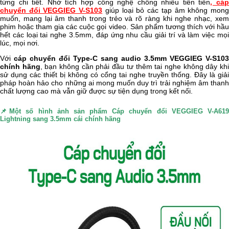
từng chi tiết. Nhờ tích hợp công nghệ chống nhiễu tiên tiến
,
cá
chuyển đổi VEGGIEG V-S103
giúp loại bỏ các tạp âm không mon
muốn, mang lại âm thanh trong trẻo và rõ ràng khi nghe nhạc, xem
phim hoặc tham gia các cuộc gọi video. Sản phẩm tương thích với hầu
hết các loại tai nghe 3.5mm, đáp ứng nhu cầu giải trí và làm việc mọi
lúc, mọi nơi.
Với
cáp chuyển đổi Type-C sang audio 3.5mm VEGGIEG V-S103
chính hãng
, bạn không cần phải đầu tư thêm tai nghe không dây kh
sử dụng các thiết bị không có cổng tai nghe truyền thống. Đây là giải
pháp hoàn hảo cho những ai mong muốn duy trì trải nghiệm âm thanh
chất lượng cao mà vẫn giữ được sự tiện dụng trong kết nối.
📌Một số hình ảnh sản phẩm
Cáp chuyển đổi VEGGIEG V-A61
Lightning sang 3.5mm cái chính hãng