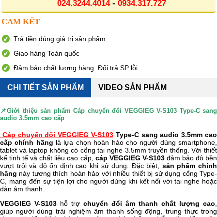
024.3244.4014
-
0934.317.727
CAM KẾT
Trả tiền đúng giá trị sản phẩm
Giao hàng Toàn quốc
Đảm bảo chất lượng hàng. Đổi trả SP lỗi
CHI TIẾT SẢN PHẨM
VIDEO SẢN PHẨM
📌Giới thiệu sản phẩm
Cáp chuyển đổi VEGGIEG V-S103 Type-C san
audio 3.5mm cao cấp
Cáp chuyển đổi VEGGIEG V-S103
Type-C sang audio 3.5mm ca
cấp chính hãng
là lựa chọn hoàn hảo cho người dùng smartphone
tablet và laptop không có cổng tai nghe 3.5mm truyền thống. Với thiết
kế tinh tế và chất liệu cao cấp,
cáp VEGGIEG V-S103
đảm bảo độ bề
vượt trội và độ ổn định cao khi sử dụng. Đặc biệt,
sản phẩm chín
hãng
này tương thích hoàn hảo với nhiều thiết bị sử dụng cổng Type-
C, mang đến sự tiện lợi cho người dùng khi kết nối với tai nghe hoặc
dàn âm thanh.
VEGGIEG V-S103
hỗ trợ
chuyển đổi âm thanh chất lượng cao
,
giúp người dùng trải nghiệm âm thanh sống động, trung thực trong