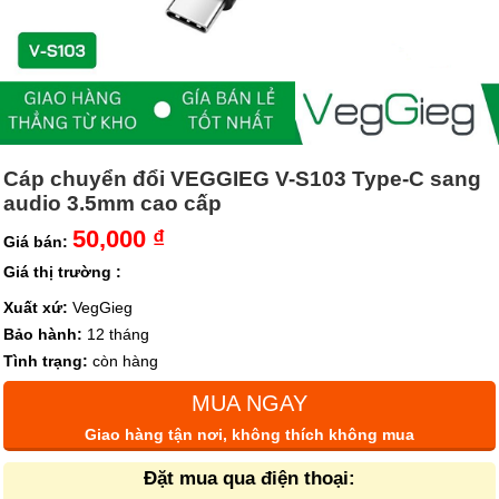
Cáp chuyển đổi VEGGIEG V-S103 Type-C sang
audio 3.5mm cao cấp
50,000 ₫
Giá bán:
Giá thị trường :
Xuất xứ:
VegGieg
Bảo hành:
12 tháng
Tình trạng:
còn hàng
MUA NGAY
Giao hàng tận nơi, không thích không mua
Đặt mua qua điện thoại: