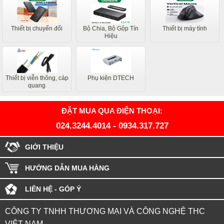
Thiết bị chuyển đổi
Bộ Chia, Bộ Gộp Tín
Thiết bị máy tính
Hiệu
Thiết bị viễn thông, cáp
Phụ kiện DTECH
quang
ĐẶT MUA QUA ĐIỆN THOẠI:
024.3244.4014
-
0934.317.727
GIỚI THIỆU
HƯỚNG DẪN MUA HÀNG
LIÊN HỆ - GÓP Ý
CÔNG TY TNHH THƯƠNG MẠI VÀ CÔNG NGHỆ THC
VIỆT NAM