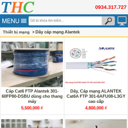
0934.317.727
Dây cáp mạng Alantek
Thiết bị mạng
Cáp Cat6 FTP Alantek 301-
Dây, Cáp mạng ALANTEK
60FP80-DSBU dùng cho thang
Cat6A FTP 301-6AFU08-L3GY
máy
cao cấp
5,500,000 ₫
4,800,000 ₫