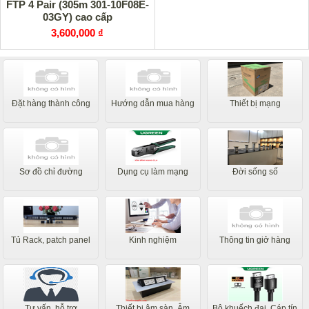
FTP 4 Pair (305m 301-10F08E-
03GY) cao cấp
3,600,000 ₫
Đặt hàng thành công
Hướng dẫn mua hàng
Thiết bị mạng
Sơ đồ chỉ đường
Dụng cụ làm mạng
Đời sống số
Tủ Rack, patch panel
Kinh nghiệm
Thông tin giở hàng
Tư vấn, hỗ trợ
Thiết bị âm sàn, Âm
Bộ khuếch đại, Cáp tín