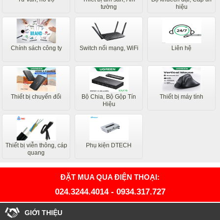
tường
hiệu
Chính sách công ty
Switch nối mạng, WiFi
Liên hệ
Thiết bị chuyển đổi
Bộ Chia, Bộ Gộp Tín
Thiết bị máy tính
Hiệu
Thiết bị viễn thông, cáp
Phụ kiện DTECH
quang
ĐẶT MUA QUA ĐIỆN THOẠI:
024.3244.4014
-
0934.317.727
GIỚI THIỆU