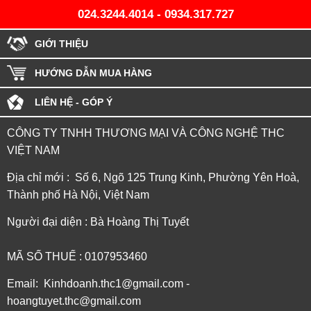
024.3244.4014
-
0934.317.727
GIỚI THIỆU
HƯỚNG DẪN MUA HÀNG
LIÊN HỆ - GÓP Ý
CÔNG TY TNHH THƯƠNG MẠI VÀ CÔNG NGHỆ THC
VIỆT NAM
Địa chỉ mới : Số 6, Ngõ 125 Trung Kinh, Phường Yên Hoà,
Thành phố Hà Nội, Việt Nam
Người đại diện : Bà Hoàng Thị Tuyết
MÃ SỐ THUẾ : 0107953460
Email: Kinhdoanh.thc1@gmail.com -
hoangtuyet.thc@gmail.com