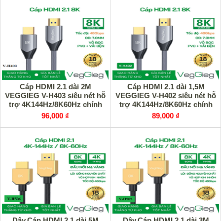
Cáp HDMI 2.1 dài 2M
Cáp HDMI 2.1 dài 1,5M
VEGGIEG V-H403 siêu nét hỗ
VEGGIEG V-H402 siêu nét hỗ
trợ 4K144Hz/8K60Hz chính
trợ 4K144Hz/8K60Hz chính
hãng
hãng
96,000 ₫
89,000 ₫
Dây,Cáp HDMI 2.1 dài 5M
Dây,Cáp HDMI 2.1 dài 3M