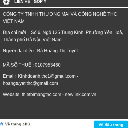
LIÊN HỆ - GÓP Ý
CÔNG TY TNHH THƯƠNG MẠI VÀ CÔNG NGHỆ THC
VIỆT NAM
Địa chỉ mới : Số 6, Ngõ 125 Trung Kinh, Phường Yên Hoà,
Thành phố Hà Nội, Việt Nam
Người đại diện : Bà Hoàng Thị Tuyết
MÃ SỐ THUẾ : 0107953460
Email: Kinhdoanh.thc1@gmail.com -
hoangtuyet.thc@gmail.com
Website: thietbimangthc.com - newlink.com.vn
Về trang chủ
Về đầu trang