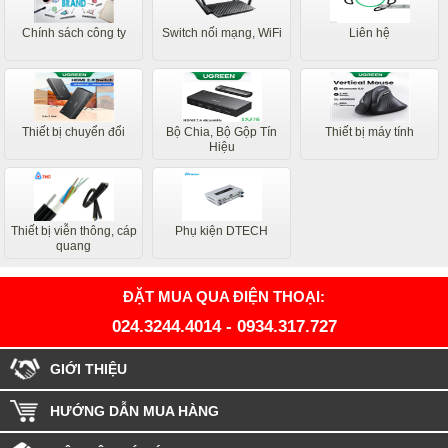
Chính sách công ty
Switch nối mạng, WiFi
Liên hệ
Thiết bị chuyển đổi
Bộ Chia, Bộ Gộp Tín
Thiết bị máy tính
Hiệu
Thiết bị viễn thông, cáp
Phụ kiện DTECH
quang
ĐẶT MUA QUA ĐIỆN THOẠI:
024.3244.4014
-
0934.317.727
GIỚI THIỆU
HƯỚNG DẪN MUA HÀNG