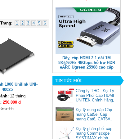
Trang:
1
2
3
4
5
6
Dây, cáp HDMI 2.1 dài 1M
8K@60Hz 48Gbps hỗ trợ HDR
eARC Ugreen 25908 cao cấp
Giá: 170,000 VNĐ
TIN TỨC MỚI
h 1000 Unilink UNI-
40025
Công ty THC - Đại Lý
Phân Phối Cáp HDMI
ành:
12 tháng
UNITEK Chính Hãng,
á:
250,000 đ
Giá TT:
Đại lý cung cấp Cáp
mạng Cat5e, Cáp
mạng Cat6, CAT6A,
Cat5e FTP
Commscope
Đại lý phân phối cáp
Cáp chuyển USB Type-C sang
mạng Commscope
Displayport 1.4 độ phân giải
SYSTIMAX chính