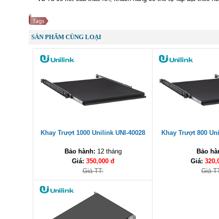
SẢN PHẨM CÙNG LOẠI
Khay Trượt 1000 Unilink UNI-40028
Khay Trượt 800 Uni
Bảo hành:
12 tháng
Bảo hà
Giá:
350,000 đ
Giá:
320,
Giá TT:
Giá T