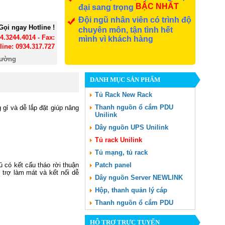
BẬC NHẤT
đại sang trọng
Đội ngũ nhân viên có trình độ
Gọi ngay Hotline !
chuyên môn, tận tình hết
24.3244.4014 - Fax:
mình vì khách hàng
line: 0934.317.727
đường
DANH MỤC SẢN PHẨM
Tủ Rack New Rack
Thanh nguồn ổ cắm PDU
 gỉ và dễ lắp đặt giúp nâng
Unilink
Dây nguồn UPS Unilink
Tủ rack Unilink
Tủ mạng, tủ rack
 có kết cấu tháo rời thuận
Patch panel
 trợ làm mát và kết nối dễ
Dây nguồn Server NEWLINK
Hộp, thanh quản lý cáp
Thanh nguồn ổ cắm PDU
HỖ TRỢ TRỰC TUYẾN