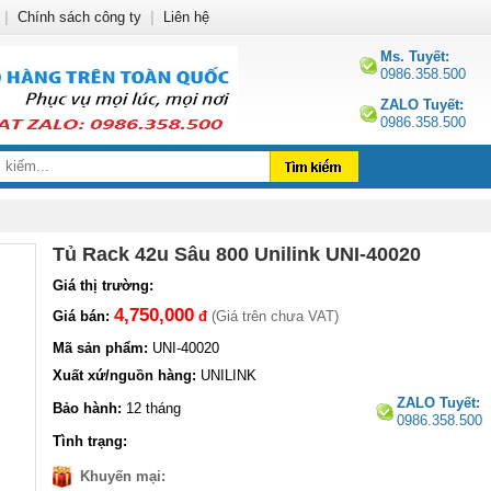
|
Chính sách công ty
|
Liên hệ
Ms. Tuyết:
0986.358.500
ZALO Tuyết:
0986.358.500
Tủ Rack 42u Sâu 800 Unilink UNI-40020
Giá thị trường:
4,750,000
Giá bán:
đ
(Giá trên chưa VAT)
Mã sản phẩm:
UNI-40020
Xuất xứ/nguồn hàng:
UNILINK
ZALO Tuyết:
Bảo hành:
12 tháng
0986.358.500
Tình trạng:
Khuyến mại: