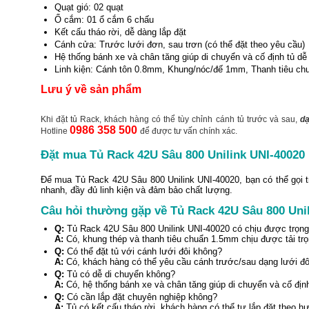
Quạt gió: 02 quạt
Ổ cắm: 01 ổ cắm 6 chấu
Kết cấu tháo rời, dễ dàng lắp đặt
Cánh cửa: Trước lưới đơn, sau trơn (có thể đặt theo yêu cầu)
Hệ thống bánh xe và chân tăng giúp di chuyển và cố định tủ dễ
Linh kiện: Cánh tôn 0.8mm, Khung/nóc/đế 1mm, Thanh tiêu c
Lưu ý về sản phẩm
Khi đặt tủ Rack, khách hàng có thể tùy chỉnh cánh tủ trước và sau,
dạ
0986 358 500
Hotline
để được tư vấn chính xác.
Đặt mua Tủ Rack 42U Sâu 800 Unilink UNI-40020
Để mua Tủ Rack 42U Sâu 800 Unilink UNI-40020, bạn có thể gọi tr
nhanh, đầy đủ linh kiện và đảm bảo chất lượng.
Câu hỏi thường gặp về Tủ Rack 42U Sâu 800 Uni
Q:
Tủ Rack 42U Sâu 800 Unilink UNI-40020 có chịu được trọng 
A:
Có, khung thép và thanh tiêu chuẩn 1.5mm chịu được tải trọ
Q:
Có thể đặt tủ với cánh lưới đôi không?
A:
Có, khách hàng có thể yêu cầu cánh trước/sau dạng lưới đô
Q:
Tủ có dễ di chuyển không?
A:
Có, hệ thống bánh xe và chân tăng giúp di chuyển và cố định
Q:
Có cần lắp đặt chuyên nghiệp không?
A:
Tủ có kết cấu tháo rời, khách hàng có thể tự lắp đặt theo h