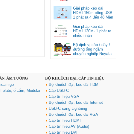
8K@60Hz dài 1m Ugreen 25157
hãng tại Việt Nam
cao cấp
Giải pháp kéo dài
HDMI 150m cổng USB
Giá: 350,000 VNĐ
1 phát ra 4 đến 48 Màn
Hình Tivi
Giải pháp kéo dài
HDMI 120M- 1 phát ra
nhiều nhận
Bộ định vị cáp / dây /
đường ống ngầm
chuyên nghiệp Noyafa
NF-826
Cáp âm thanh 2x1.5 chống
nhiễu chống cháy ALANTEK
SÀN, ÂM TƯỜNG
BỘ KHUẾCH ĐẠI, CÁP TÍN HIỆU
301-FRS015-E01P-3SG5 cao cấp
noamigo
Bộ khuếch đại, kéo dài HDMI
Giá: Liên hệ
l plate, ổ cắm, Modular
Cáp USB-C
Cáp tín hiệu VGA
Bộ khuếch đại, kéo dài Internet
USB-C sang Lightning
Bộ khuếch đại, kéo dài VGA
Cáp tín hiệu HDMI
Cáp tín hiệu AV (Audio)
Cáp tín hiệu DVI