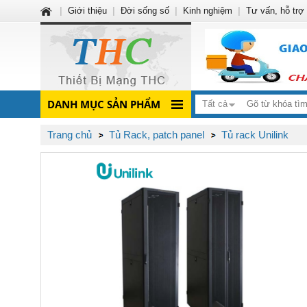
|
Giới thiệu
|
Đời sống số
|
Kinh nghiệm
|
Tư vấn, hỗ trợ
DANH MỤC SẢN PHẨM
Tất cả
Trang chủ
Tủ Rack, patch panel
Tủ rack Unilink