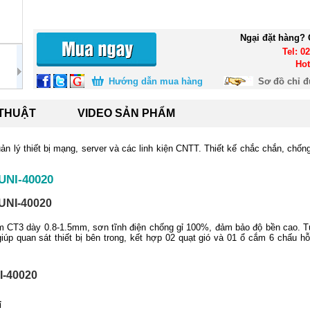
Ngại đặt hàng? 
Tel: 0
Hot
Hướng dẫn mua hàng
Sơ đồ chỉ 
 THUẬT
VIDEO SẢN PHẨM
n lý thiết bị mạng, server và các linh kiện CNTT. Thiết kế chắc chắn, chống
 UNI-40020
 UNI-40020
 CT3 dày 0.8-1.5mm, sơn tĩnh điện chống gỉ 100%, đảm bảo độ bền cao. Tủ
iúp quan sát thiết bị bên trong, kết hợp 02 quạt gió và 01 ổ cắm 6 chấu hỗ
I-40020
ỉ