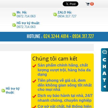
0
Mr. Hà:
ZALO Hà:
0972.714.063
0934.317.727
Hỗ trợ kỹ thuật:
0972.714.063
HOTLINE :
024.3244.4014 - 0934.317.727
Chúng tôi cam kết
Sản phẩm chính hãng, chất
lượng vượt trội, hàng hóa đa
dạng
Tiên phong về giá cả, đem
đến không gian sống tốt nhất
Hỗ trợ kỹ
cho mọi nhà
thuật:
Dịch vụ bảo hành tại nhà, 24/7
0972.714.063
nhanh chóng, chuyên nghiệp
Cơ sở vật chất, hệ thống hiện