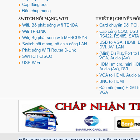
Cáp đồng trục
Đầu chụp mạng
SWITCH NỐI MẠNG, WIFI
THIẾT BỊ CHUYỂN ĐỔ
Wifi, Bộ phát sóng wifi TENDA
Card chuyển Đổi PCI,
Wifi TP-LINK
Cáp cổng COM, USB 
RS422, RS485, SATA
Wifi, Bộ phát sóng wifi MERCUSYS
USB to VGA, HDMI, D
Switch nối mạng, bộ chia cổng LAN
DVI, AV, LAN
Phát sóng WiFi Router D-Link
(Mini) DisPlayPort to
SWITCH CISCO
VGA, Audio (AV)
USB WiFi
HDMI (micro, mini HD
Audio (AV), DVI
VGA to HDMI, Audio (
BNC to HDMI
Đầu nối (mini) HDMI 
VGA