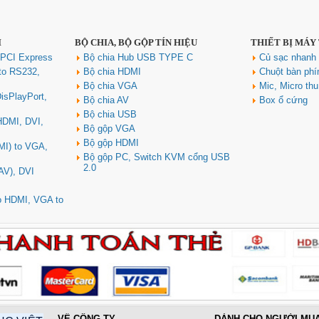
I
BỘ CHIA, BỘ GỘP TÍN HIỆU
THIẾT BỊ MÁY
 PCI Express
Bộ chia Hub USB TYPE C
Củ sạc nhan
to RS232,
Bộ chia HDMI
Chuột bàn ph
Bộ chia VGA
Mic, Micro th
isPlayPort,
Bộ chia AV
Box ổ cứng
Bộ chia USB
 HDMI, DVI,
Bộ gộp VGA
Bộ gộp HDMI
MI) to VGA,
Bộ gộp PC, Switch KVM cổng USB
2.0
AV), DVI
to HDMI, VGA to
VỀ CÔNG TY
DÀNH CHO NGƯỜI MU