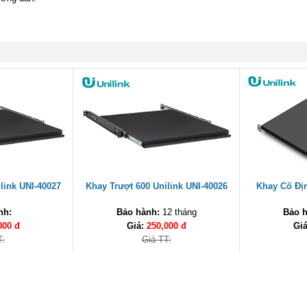
link UNI-40027
Khay Trượt 600 Unilink UNI-40026
Khay Cố Địn
nh:
Bảo hành:
12 tháng
Bảo h
000 đ
Giá:
250,000 đ
Gi
T:
Giá TT: