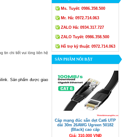
Ms. Tuyết:
0986.358.500
Mr. Hà:
0972.714.063
ZALO Hà:
0934.317.727
ZALO Tuyết:
0986.358.500
Hỗ trợ kỹ thuật:
0972.714.063
 tin chi tiết vui lòng liên hệ
SẢN PHẨM NỔI BẬT
nilink. Sản phẩm được giao
Cáp mạng đúc sẵn dẹt Cat6 UTP
dài 30m 26AWG Ugreen 50182
(Black) cao cấp
Giá: 310,000 VNĐ