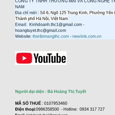
CÔNG TY TNHH THƯƠNG MẠI VÀ CÔNG NGHỆ T
NAM
Địa chỉ mới :
Số 6, Ngõ 125 Trung Kinh, Phường Yên 
Thành phố Hà Nội, Việt Nam
Email: Kinhdoanh.thc1@gmail.com -
hoangtuyet.thc@gmail.com
Website:
thietbimangthc.com
-
newlink.com.vn
Người đại diện : Bà Hoàng Thị Tuyết
MÃ SỐ THUẾ
: 0107953460
Điện thoại
:0986358500 - Hotline: 0934 317 727