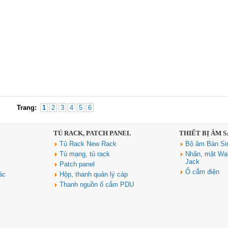
Trang:
1
2
3
4
5
6
TỦ RACK, PATCH PANEL
THIẾT BỊ ÂM 
Tủ Rack New Rack
Bộ âm Bàn Si
Tủ mạng, tủ rack
Nhân, mặt Wal
Jack
Patch panel
Ổ cắm điện
ác
Hộp, thanh quản lý cáp
Thanh nguồn ổ cắm PDU