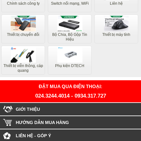
Chính sách công ty
Switch nối mạng, WiFi
Liên hệ
Thiết bị chuyển đổi
Bộ Chia, Bộ Gộp Tín
Thiết bị máy tính
Hiệu
Thiết bị viễn thông, cáp
Phụ kiện DTECH
quang
ĐẶT MUA QUA ĐIỆN THOẠI:
024.3244.4014
-
0934.317.727
GIỚI THIỆU
HƯỚNG DẪN MUA HÀNG
LIÊN HỆ - GÓP Ý