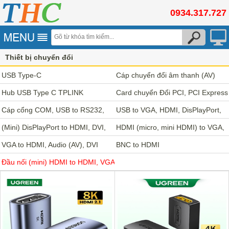
0934.317.727
Thiết bị chuyển đổi
Đầu nối (mini) HDMI to HDMI, VGA to VGA
USB Type-C
Cáp chuyển đổi âm thanh (AV)
Hub USB Type C TPLINK
Veggieg
Card chuyển Đổi PCI, PCI Express
Cáp cổng COM, USB to RS232,
USB to VGA, HDMI, DisPlayPort,
RS422, RS485, SATA
(Mini) DisPlayPort to HDMI, DVI,
DVI, AV, LAN
HDMI (micro, mini HDMI) to VGA,
VGA, Audio (AV)
VGA to HDMI, Audio (AV), DVI
Audio (AV), DVI
BNC to HDMI
Đầu nối (mini) HDMI to HDMI, VGA
to VGA