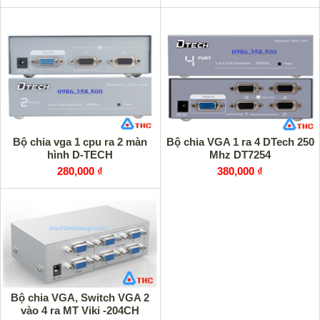
Bộ chia vga 1 cpu ra 2 màn
Bộ chia VGA 1 ra 4 DTech 250
hình D-TECH
Mhz DT7254
280,000 ₫
380,000 ₫
Bộ chia VGA, Switch VGA 2
vào 4 ra MT Viki -204CH