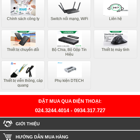
Chính sách công ty
Switch nối mạng, WiFi
Liên hệ
Thiết bị chuyển đổi
Bộ Chia, Bộ Gộp Tín
Thiết bị máy tính
Hiệu
Thiết bị viễn thông, cáp
Phụ kiện DTECH
quang
ĐẶT MUA QUA ĐIỆN THOẠI:
024.3244.4014
-
0934.317.727
GIỚI THIỆU
HƯỚNG DẪN MUA HÀNG