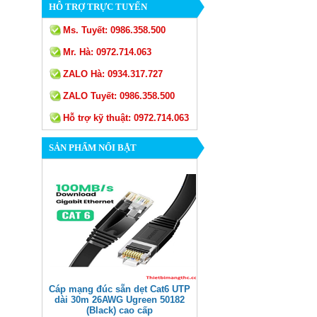
HỖ TRỢ TRỰC TUYẾN
Ms. Tuyết:
0986.358.500
Mr. Hà:
0972.714.063
ZALO Hà:
0934.317.727
ZALO Tuyết:
0986.358.500
Hỗ trợ kỹ thuật:
0972.714.063
SẢN PHẨM NỔI BẬT
Cáp mạng đúc sẵn dẹt Cat6 UTP
dài 30m 26AWG Ugreen 50182
(Black) cao cấp