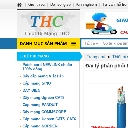
|
Giới thiệu
|
Đời sống số
|
Kinh nghiệm
|
Tư vấn, hỗ trợ
DANH MỤC SẢN PHẨM
Tất cả
THIẾT BỊ MẠNG
Trang chủ
Thiết bị
Patch cord NEWLINK chuẩn
Đại lý phân phố
100% đồng
Dây cáp mạng Việt Hàn
Cáp mạng SINO
DÂY ĐIỆN
Dây mạng Ugreen CAT8
Cáp mạng PANDUIT
Dây mạng COMMSCOPE
Cáp mạng Ugreen CAT5, CAT6
Cáp mạng NORDEN