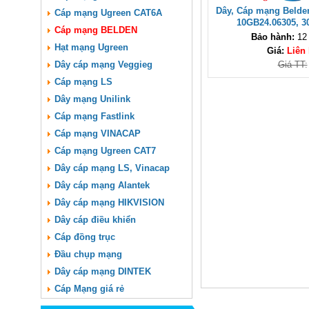
Dây, Cáp mạng Beld
Cáp mạng Ugreen CAT6A
10GB24.06305, 
Cáp mạng BELDEN
Bảo hành:
12
Hạt mạng Ugreen
Giá:
Liên
Dây cáp mạng Veggieg
Giá TT:
Cáp mạng LS
Dây mạng Unilink
Cáp mạng Fastlink
Cáp mạng VINACAP
Cáp mạng Ugreen CAT7
Dây cáp mạng LS, Vinacap
Dây cáp mạng Alantek
Dây cáp mạng HIKVISION
Dây cáp điều khiển
Cáp đồng trục
Đầu chụp mạng
Dây cáp mạng DINTEK
Cáp Mạng giá rẻ