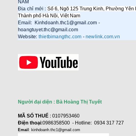
NAM
Địa chỉ mới :
Số 6, Ngõ 125 Trung Kinh, Phường Yên 
Thành phố Hà Nội, Việt Nam
Email: Kinhdoanh.thc1@gmail.com -
Cáp điều khiển 2 đôi 22AWG
hoangtuyet.thc@gmail.com
(Belden Control 22AWG 2pair
Website:
thietbimangthc.com
-
newlink.com.vn
cable 305m cuộn) - (8723) cao
cấp
Giá: 6,500,000 VNĐ
Người đại diện : Bà Hoàng Thị Tuyết
Cáp Displayport 2.1 dài 2M độ
phân giải 16K@60Hz HDR
Ugreen 55568 cao cấp
MÃ SỐ THUẾ
: 0107953460
Giá: 290,000 VNĐ
Điện thoại
:0986358500 - Hotline: 0934 317 727
Email
: kinhdoanh.thc1@gmail.com