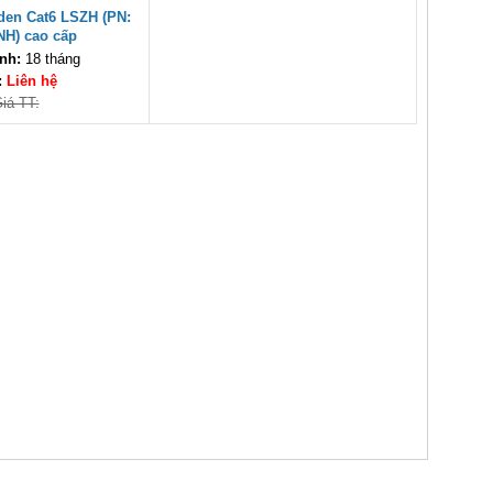
den Cat6 LSZH (PN:
NH) cao cấp
nh:
18 tháng
:
Liên hệ
iá TT: