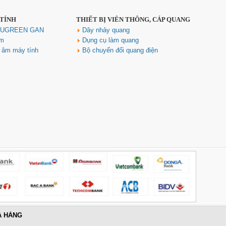
 TÍNH
THIẾT BỊ VIỄN THÔNG, CÁP QUANG
h UGREEN GAN
Dây nhảy quang
ím
Dụng cụ làm quang
u âm máy tính
Bộ chuyển đổi quang điện
A HÀNG