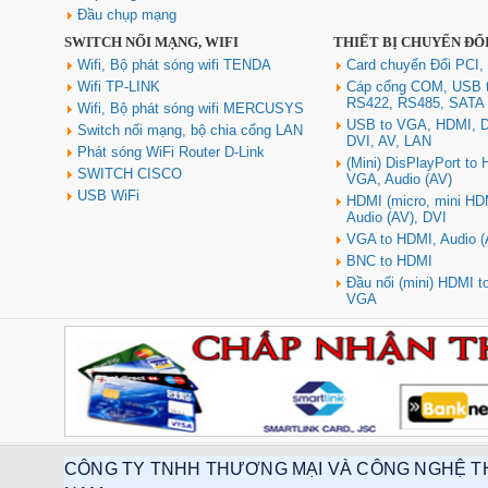
Đầu chụp mạng
SWITCH NỐI MẠNG, WIFI
THIẾT BỊ CHUYỂN ĐỔ
Hub USB Type C Groovy Robot
Uno 6 in 1 ra USB-C, USB-A 3.2,
Wifi, Bộ phát sóng wifi TENDA
Card chuyển Đổi PCI,
HDMI 4K@60Hz, Sạc PD 100W
Wifi TP-LINK
Cáp cổng COM, USB 
Ugreen 35998
RS422, RS485, SATA
Wifi, Bộ phát sóng wifi MERCUSYS
Giá: 650,000 VNĐ
USB to VGA, HDMI, D
Switch nối mạng, bộ chia cổng LAN
DVI, AV, LAN
Phát sóng WiFi Router D-Link
(Mini) DisPlayPort to
SWITCH CISCO
VGA, Audio (AV)
USB WiFi
HDMI (micro, mini HD
Audio (AV), DVI
VGA to HDMI, Audio (
BNC to HDMI
Đầu nối (mini) HDMI 
VGA
Hub USB Type-C 6 in 1 HDMI
4K@60Hz, Hub USB 3.0, Lan,
PD 100W Ugreen 45000 cao cấp
Giá: 650,000 VNĐ
CÔNG TY TNHH THƯƠNG MẠI VÀ CÔNG NGHỆ T