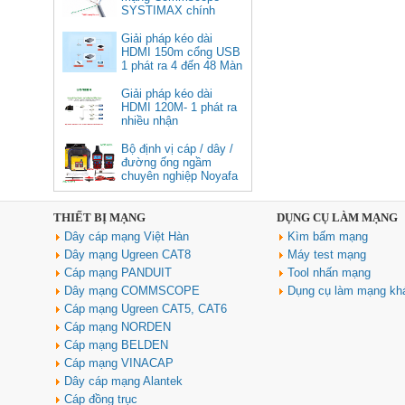
Displayport 1.4 độ phân giải
SYSTIMAX chính
8K@60Hz dài 1m Ugreen 25157
hãng tại Việt Nam
cao cấp
Giải pháp kéo dài
HDMI 150m cổng USB
Giá: 350,000 VNĐ
1 phát ra 4 đến 48 Màn
Hình Tivi
Giải pháp kéo dài
HDMI 120M- 1 phát ra
nhiều nhận
Bộ định vị cáp / dây /
đường ống ngầm
chuyên nghiệp Noyafa
NF-826
THIẾT BỊ MẠNG
DỤNG CỤ LÀM MẠNG
Cáp âm thanh 2x1.5 chống
Dây cáp mạng Việt Hàn
Kìm bấm mạng
nhiễu chống cháy ALANTEK
301-FRS015-E01P-3SG5 cao cấp
Dây mạng Ugreen CAT8
Máy test mạng
Giá: Liên hệ
Cáp mạng PANDUIT
Tool nhấn mạng
Dây mạng COMMSCOPE
Dụng cụ làm mạng kh
Cáp mạng Ugreen CAT5, CAT6
Cáp mạng NORDEN
Cáp mạng BELDEN
Cáp mạng VINACAP
Dây cáp mạng Alantek
Cáp đồng trục