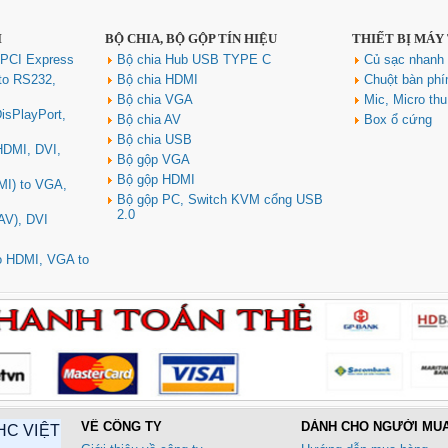
I
BỘ CHIA, BỘ GỘP TÍN HIỆU
THIẾT BỊ MÁY
 PCI Express
Bộ chia Hub USB TYPE C
Củ sạc nhan
to RS232,
Bộ chia HDMI
Chuột bàn ph
Bộ chia VGA
Mic, Micro th
isPlayPort,
Bộ chia AV
Box ổ cứng
Bộ chia USB
 HDMI, DVI,
Bộ gộp VGA
Bộ gộp HDMI
MI) to VGA,
Bộ gộp PC, Switch KVM cổng USB
2.0
AV), DVI
to HDMI, VGA to
VỀ CÔNG TY
DÀNH CHO NGƯỜI MU
HC VIỆT