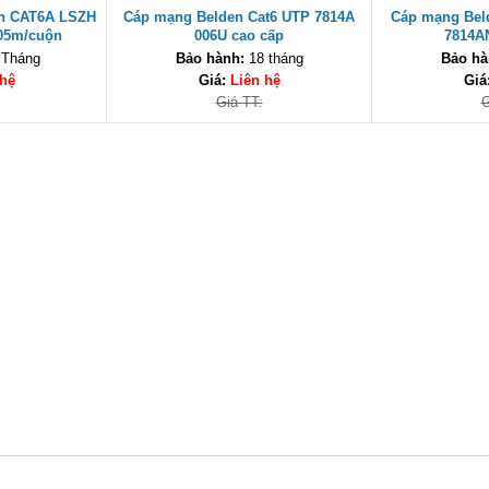
en CAT6A LSZH
Cáp mạng Belden Cat6 UTP 7814A
Cáp mạng Bel
305m/cuộn
006U cao cấp
7814A
 Tháng
Bảo hành:
18 tháng
Bảo hà
 hệ
Giá:
Liên hệ
Giá
Giá TT:
G