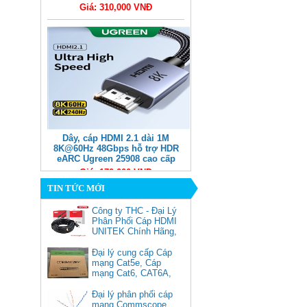
Giá: 310,000 VNĐ
Dây, cáp HDMI 2.1 dài 1M
8K@60Hz 48Gbps hỗ trợ HDR
eARC Ugreen 25908 cao cấp
Giá: 170,000 VNĐ
TIN TỨC MỚI
Công ty THC - Đại Lý
Phân Phối Cáp HDMI
UNITEK Chính Hãng,
Đại lý cung cấp Cáp
mạng Cat5e, Cáp
mạng Cat6, CAT6A,
Cat5e FTP
Commscope
Đại lý phân phối cáp
Cáp chuyển USB Type-C sang
mạng Commscope