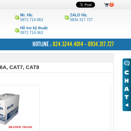
0
Mr. Hà:
ZALO Hà:
0972.714.063
0934.317.727
Hỗ trợ kỹ thuật:
0972.714.063
HOTLINE :
024.3244.4014 - 0934.317.727
6A, CAT7, CAT8