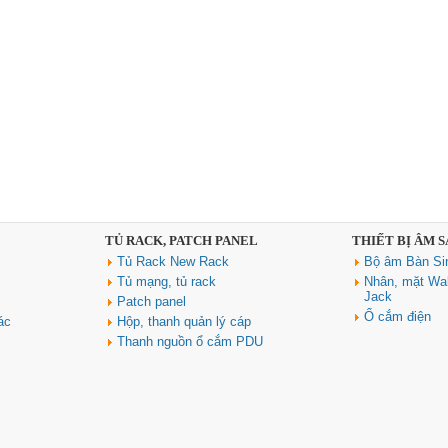
TỦ RACK, PATCH PANEL
THIẾT BỊ ÂM 
Tủ Rack New Rack
Bộ âm Bàn Si
Tủ mạng, tủ rack
Nhân, mặt Wal
Jack
Patch panel
Ổ cắm điện
ác
Hộp, thanh quản lý cáp
Thanh nguồn ổ cắm PDU