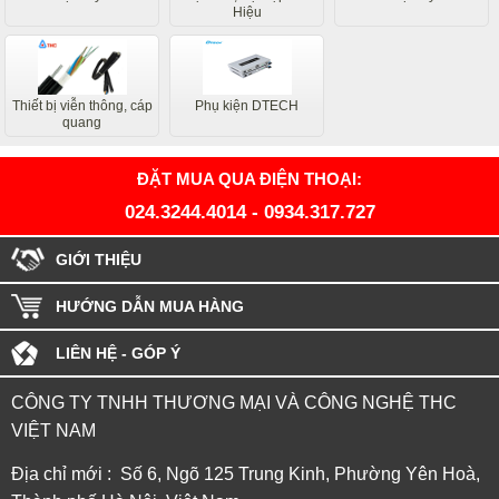
Hiệu
Thiết bị viễn thông, cáp
Phụ kiện DTECH
quang
ĐẶT MUA QUA ĐIỆN THOẠI:
024.3244.4014
-
0934.317.727
GIỚI THIỆU
HƯỚNG DẪN MUA HÀNG
LIÊN HỆ - GÓP Ý
CÔNG TY TNHH THƯƠNG MẠI VÀ CÔNG NGHỆ THC
VIỆT NAM
Địa chỉ mới : Số 6, Ngõ 125 Trung Kinh, Phường Yên Hoà,