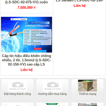
LS Sahako ( LS-UDC-02-150-
(LS-SDC-02-075-VV) cuộn
VV) cao cấp
Liên hệ
500m cao cấp
7,500,000 ₫
Cáp tín hiệu điều khiển chống
nhiễu, 2 lõi, 1.5mm2 (LS-SDC-
02-150-VV) cao cấp LS
SAHAKO
Liên hệ
Đặt hàng thành công
Hướng dẫn mua hàng
Thiết bị mạng