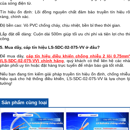
của sóng điện từ.
Tín hiệu ổn định: Lõi đồng nguyên chất đảm bảo truyền tín hiệu rõ
ràng, chính xác.
Độ bền cao: Vỏ PVC chống cháy, chịu nhiệt, bền bỉ theo thời gian.
Lắp đặt dễ dàng: Cuộn dài 500m giúp tối ưu chi phí và tiện lợi cho thi
công.
5. Mua dây, cáp tín hiệu LS-SDC-02-075-VV ở đâu?
Để mua dây,
cáp tín hiệu điều khiển chống nhiễu 2 lõi 0.75mm²
(LS-SDC-02-075-VV) chính hãng
, quý khách có thể liên hệ các nhà
phân phối uy tín hoặc đặt hàng trực tuyến để nhận báo giá tốt nhất.
Nếu bạn đang tìm kiếm giải pháp truyền tín hiệu ổn định, chống nhiễu
hiệu quả cho hệ thống điều khiển, LS-SDC-02-075-VV là lựa chọn lý
tưởng!
Sản phẩm cùng loại