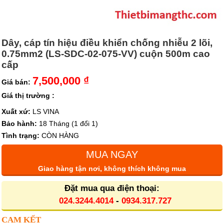
Dây, cáp tín hiệu điều khiển chống nhiễu 2 lõi,
0.75mm2 (LS-SDC-02-075-VV) cuộn 500m cao
cấp
7,500,000 ₫
Giá bán:
Giá thị trường :
Xuất xứ:
LS VINA
Bảo hành:
18 Tháng (1 đổi 1)
Tình trạng:
CÒN HÀNG
MUA NGAY
Giao hàng tận nơi, không thích không mua
Đặt mua qua điện thoại:
024.3244.4014
-
0934.317.727
CAM KẾT