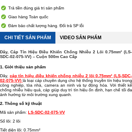
Trả tiền đúng giá trị sản phẩm
Giao hàng Toàn quốc
Đảm bảo chất lượng hàng. Đổi trả SP lỗi
CHI TIẾT SẢN PHẨM
VIDEO SẢN PHẨM
Dây, Cáp Tín Hiệu Điều Khiển Chống Nhiễu 2 Lõi 0.75mm² (LS-
SDC-02-075-VV) – Cuộn 500m Cao Cấp
1. Giới thiệu sản phẩm
Dây,
cáp tín hiệu điều khiển chống nhiễu 2 lõi 0.75mm² (LS-SDC
02-075-VV)
là loại cáp chuyên dụng cho hệ thống truyền tín hiệu tron
công nghiệp, tòa nhà, camera an ninh và tự động hóa. Với thiết kế
chống nhiễu hiệu quả, cáp giúp duy trì tín hiệu ổn định, hạn chế tối đa
ảnh hưởng từ môi trường xung quanh.
2. Thông số kỹ thuật
Mã sản phẩm:
LS-SDC-02-075-VV
Số lõi: 2 lõi
Tiết diện lõi: 0.75mm²