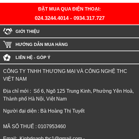
ĐẶT MUA QUA ĐIỆN THOẠI:
024.3244.4014
-
0934.317.727
GIỚI THIỆU
HƯỚNG DẪN MUA HÀNG
LIÊN HỆ - GÓP Ý
CÔNG TY TNHH THƯƠNG MẠI VÀ CÔNG NGHỆ THC
VIỆT NAM
Địa chỉ mới : Số 6, Ngõ 125 Trung Kinh, Phường Yên Hoà,
Thành phố Hà Nội, Việt Nam
Người đại diện : Bà Hoàng Thị Tuyết
MÃ SỐ THUẾ : 0107953460
Email: Kinhdoanh.thc1@gmail.com -