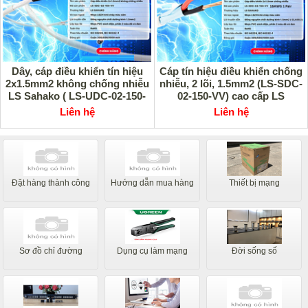
Dây, cáp điều khiển tín hiệu
Cáp tín hiệu điều khiển chống
2x1.5mm2 không chống nhiễu
nhiễu, 2 lõi, 1.5mm2 (LS-SDC-
LS Sahako ( LS-UDC-02-150-
02-150-VV) cao cấp LS
VV) cao cấp
SAHAKO
Liên hệ
Liên hệ
Đặt hàng thành công
Hướng dẫn mua hàng
Thiết bị mạng
Sơ đồ chỉ đường
Dụng cụ làm mạng
Đời sống số