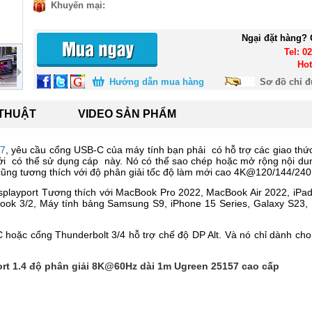
Khuyến mại:
Ngại đặt hàng? 
Tel: 0
Hot
Hướng dẫn mua hàng
Sơ đồ chỉ 
 THUẬT
VIDEO SẢN PHẨM
7
, yêu cầu cổng USB-C của máy tính bạn phải có hỗ trợ các giao thức
i có thể sử dụng cáp này. Nó có thể sao chép hoặc mở rộng nội dun
cũng tương thích với độ phân giải tốc độ làm mới cao 4K@120/144/240
playport Tương thích với MacBook Pro 2022, MacBook Air 2022, iPad 
Book 3/2, Máy tính bảng Samsung S9, iPhone 15 Series, Galaxy S23,
 hoặc cổng Thunderbolt 3/4 hỗ trợ chế độ DP Alt. Và nó chỉ dành ch
rt 1.4 độ phân giải 8K@60Hz dài 1m Ugreen 25157 cao cấp