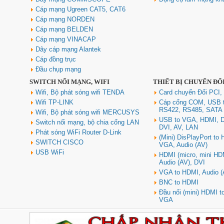
Cáp mạng Ugreen CAT5, CAT6
Cáp mạng NORDEN
Cáp mạng BELDEN
Cáp mạng VINACAP
Dây cáp mạng Alantek
Cáp đồng trục
Đầu chụp mạng
SWITCH NỐI MẠNG, WIFI
THIẾT BỊ CHUYỂN ĐỔ
Wifi, Bộ phát sóng wifi TENDA
Card chuyển Đổi PCI,
Wifi TP-LINK
Cáp cổng COM, USB 
RS422, RS485, SATA
Wifi, Bộ phát sóng wifi MERCUSYS
USB to VGA, HDMI, D
Switch nối mạng, bộ chia cổng LAN
DVI, AV, LAN
Phát sóng WiFi Router D-Link
(Mini) DisPlayPort to
SWITCH CISCO
VGA, Audio (AV)
USB WiFi
HDMI (micro, mini HD
Audio (AV), DVI
VGA to HDMI, Audio (
BNC to HDMI
Đầu nối (mini) HDMI 
VGA