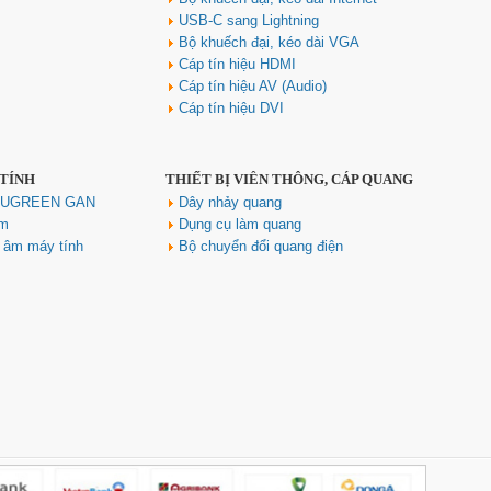
USB-C sang Lightning
Bộ khuếch đại, kéo dài VGA
Cáp tín hiệu HDMI
Cáp tín hiệu AV (Audio)
Cáp tín hiệu DVI
 TÍNH
THIẾT BỊ VIỄN THÔNG, CÁP QUANG
Hub USB Type C Groovy Robot
Uno 6 in 1 ra USB-C, USB-A 3.2,
h UGREEN GAN
Dây nhảy quang
HDMI 4K@60Hz, Sạc PD 100W
ím
Dụng cụ làm quang
Ugreen 35998
u âm máy tính
Bộ chuyển đổi quang điện
Giá: 650,000 VNĐ
Hub USB Type-C 6 in 1 HDMI
4K@60Hz, Hub USB 3.0, Lan,