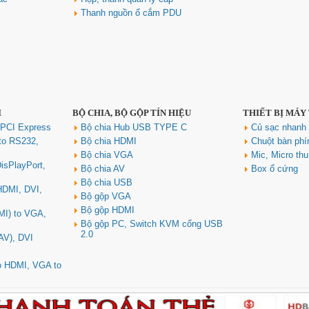
Thanh nguồn ổ cắm PDU
I
BỘ CHIA, BỘ GỘP TÍN HIỆU
THIẾT BỊ MÁY
 PCI Express
Bộ chia Hub USB TYPE C
Củ sạc nhan
to RS232,
Bộ chia HDMI
Chuột bàn ph
Bộ chia VGA
Mic, Micro th
isPlayPort,
Bộ chia AV
Box ổ cứng
Bộ chia USB
 HDMI, DVI,
Bộ gộp VGA
Bộ gộp HDMI
MI) to VGA,
Bộ gộp PC, Switch KVM cổng USB
2.0
AV), DVI
to HDMI, VGA to