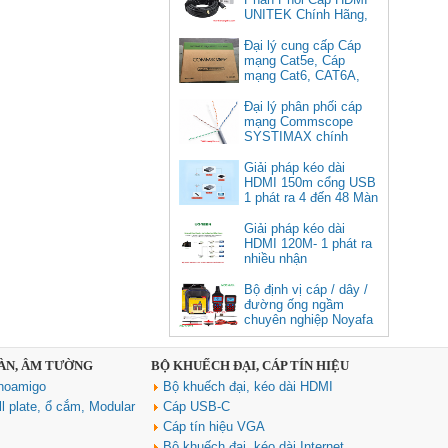
UNITEK Chính Hãng,
Đại lý cung cấp Cáp
mạng Cat5e, Cáp
mạng Cat6, CAT6A,
Cat5e FTP
Commscope
Đại lý phân phối cáp
Cáp chuyển USB Type-C sang
mạng Commscope
Displayport 1.4 độ phân giải
SYSTIMAX chính
8K@60Hz dài 1m Ugreen 25157
hãng tại Việt Nam
cao cấp
Giải pháp kéo dài
HDMI 150m cổng USB
Giá: 350,000 VNĐ
1 phát ra 4 đến 48 Màn
Hình Tivi
Giải pháp kéo dài
HDMI 120M- 1 phát ra
nhiều nhận
Bộ định vị cáp / dây /
đường ống ngầm
chuyên nghiệp Noyafa
NF-826
SÀN, ÂM TƯỜNG
BỘ KHUẾCH ĐẠI, CÁP TÍN HIỆU
Cáp âm thanh 2x1.5 chống
noamigo
Bộ khuếch đại, kéo dài HDMI
nhiễu chống cháy ALANTEK
301-FRS015-E01P-3SG5 cao cấp
l plate, ổ cắm, Modular
Cáp USB-C
Giá: Liên hệ
Cáp tín hiệu VGA
Bộ khuếch đại, kéo dài Internet