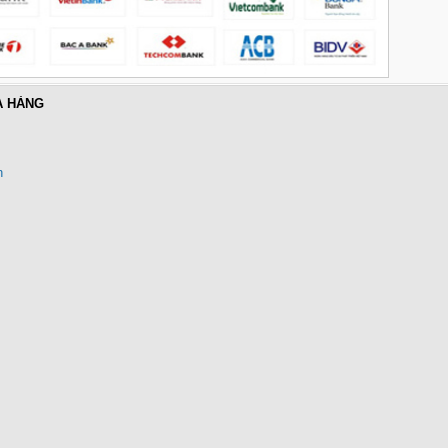
PD 100W Ugreen 45000 cao cấp
Giá: 650,000 VNĐ
A HÀNG
n
Cáp điều khiển 2 đôi 22AWG
(Belden Control 22AWG 2pair
cable 305m cuộn) - (8723) cao
cấp
Giá: 6,500,000 VNĐ