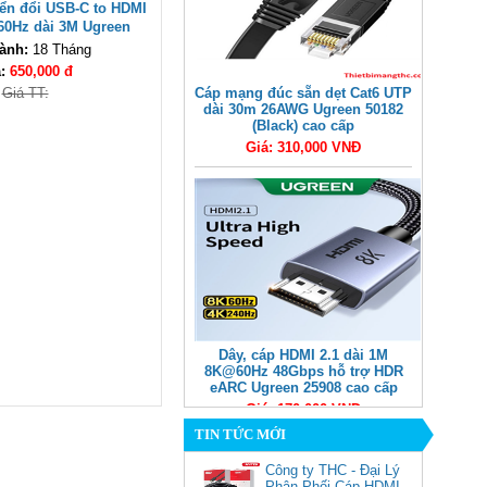
ển đổi USB-C to HDMI
60Hz dài 3M Ugreen
66 cao cấp
ành:
18 Tháng
á:
650,000 đ
Giá TT:
Cáp mạng đúc sẵn dẹt Cat6 UTP
dài 30m 26AWG Ugreen 50182
(Black) cao cấp
Giá: 310,000 VNĐ
Dây, cáp HDMI 2.1 dài 1M
8K@60Hz 48Gbps hỗ trợ HDR
eARC Ugreen 25908 cao cấp
Giá: 170,000 VNĐ
TIN TỨC MỚI
Công ty THC - Đại Lý
Phân Phối Cáp HDMI