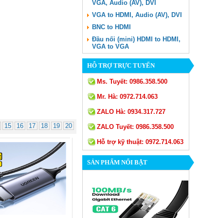
VGA, Audio (AV), DVI
VGA to HDMI, Audio (AV), DVI
BNC to HDMI
Đầu nối (mini) HDMI to HDMI,
VGA to VGA
HỖ TRỢ TRỰC TUYẾN
Ms. Tuyết:
0986.358.500
Mr. Hà:
0972.714.063
ZALO Hà:
0934.317.727
15
16
17
18
19
20
ZALO Tuyết:
0986.358.500
Hỗ trợ kỹ thuật:
0972.714.063
SẢN PHẨM NỔI BẬT