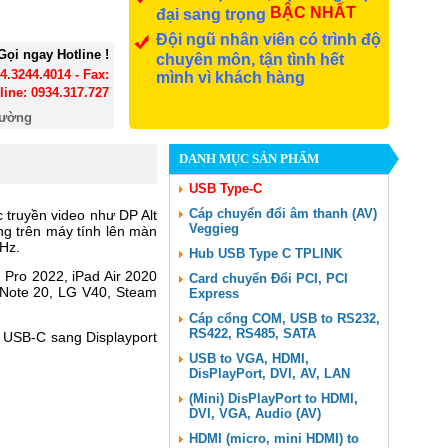
BẬC NHẤT
đại sang trọng
Đội ngũ nhân viên có trình độ
Gọi ngay Hotline !
chuyên môn, tận tình hết
24.3244.4014 - Fax:
mình vì khách hàng
line: 0934.317.727
đường
DANH MỤC SẢN PHẨM
USB Type-C
Cáp chuyển đổi âm thanh (AV)
 truyền video như DP Alt
Veggieg
g trên máy tính lên màn
Hz.
Hub USB Type C TPLINK
Pro 2022, iPad Air 2020
Card chuyển Đổi PCI, PCI
 Note 20, LG V40, Steam
Express
Cáp cổng COM, USB to RS232,
RS422, RS485, SATA
o USB-C sang Displayport
USB to VGA, HDMI,
DisPlayPort, DVI, AV, LAN
(Mini) DisPlayPort to HDMI,
DVI, VGA, Audio (AV)
HDMI (micro, mini HDMI) to