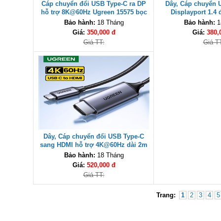
Cáp chuyển đổi USB Type-C ra DP
Dây, Cáp chuyển 
hỗ trợ 8K@60Hz Ugreen 15575 bọc
Displayport 1.4 
nhôm cao cấp
8K@60Hz dài 2m Ug
Bảo hành:
18 Tháng
Bảo hành:
1
cấp
Giá:
350,000 đ
Giá:
380,
Giá TT:
Giá T
Dây, Cáp chuyển đổi USB Type-C
sang HDMI hỗ trợ 4K@60Hz dài 2m
Ugreen 50571 cao cấp
Bảo hành:
18 Tháng
Giá:
520,000 đ
Giá TT:
Trang:
1
2
3
4
5