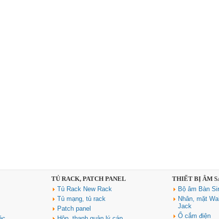
TỦ RACK, PATCH PANEL
THIẾT BỊ ÂM 
Tủ Rack New Rack
Bộ âm Bàn Si
Tủ mạng, tủ rack
Nhân, mặt Wal
Jack
Patch panel
Ổ cắm điện
ác
Hộp, thanh quản lý cáp