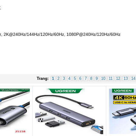
K
Hz, 2K@240Hz/144Hz/120Hz/60Hz, 1080P@240Hz/120Hz/60Hz
Trang:
1
2
3
4
5
6
7
8
9
10
11
12
13
14