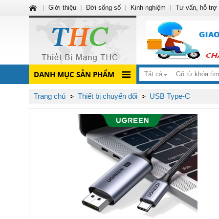
|
Giới thiệu
|
Đời sống số
|
Kinh nghiệm
|
Tư vấn, hỗ trợ
DANH MỤC SẢN PHẨM
Tất cả
Trang chủ
Thiết bị chuyển đổi
USB Type-C