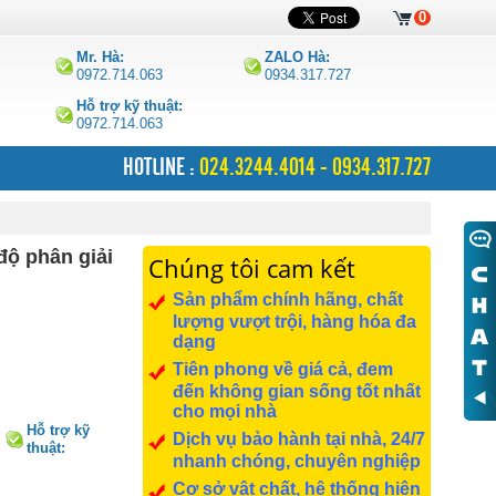
0
Mr. Hà:
ZALO Hà:
0972.714.063
0934.317.727
Hỗ trợ kỹ thuật:
0972.714.063
HOTLINE :
024.3244.4014 - 0934.317.727
độ phân giải
Chúng tôi cam kết
Sản phẩm chính hãng, chất
lượng vượt trội, hàng hóa đa
dạng
Tiên phong về giá cả, đem
đến không gian sống tốt nhất
cho mọi nhà
Hỗ trợ kỹ
Dịch vụ bảo hành tại nhà, 24/7
thuật:
nhanh chóng, chuyên nghiệp
0972.714.063
Cơ sở vật chất, hệ thống hiện