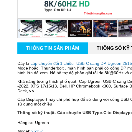
THÔNG TIN SẢN PHẨM
THÔNG SỐ KỸ
Đây là
cáp chuyển đổi 1 chiều USB-C sang DP
Ugreen 2515
Mode hoặc Thunderbolt , màn hình bạn phải có cổng DP mớ
hình lớn để xem. Nó hỗ trợ độ phân giải tối đa 8K@60Hz và 
Khả năng tương thích phổ quát: Cáp Ugreen USB-C sang Dis
-2022, XPS 17/15/13, Dell, HP Chromebook x360, Surface 
Deck, v.v.
Cáp Displayport này chỉ phù hợp để sử dụng với cổng USB C
sử dụng một chiều
Thông số kỹ thuật: Cáp chuyển USB Type-C to Displaypo
Hãng sx: Ugreen
Model:
25157