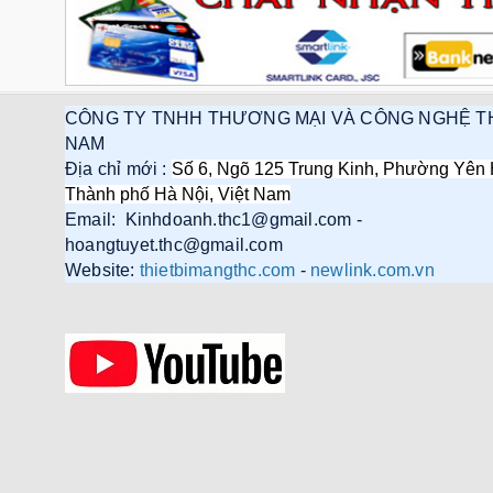
CÔNG TY TNHH THƯƠNG MẠI VÀ CÔNG NGHỆ T
NAM
Địa chỉ mới :
Số 6, Ngõ 125 Trung Kinh, Phường Yên 
Thành phố Hà Nội, Việt Nam
Email: Kinhdoanh.thc1@gmail.com -
hoangtuyet.thc@gmail.com
Website:
thietbimangthc.com
-
newlink.com.vn