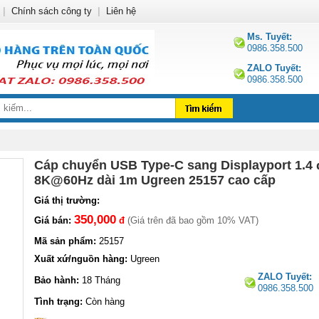
|
Chính sách công ty
|
Liên hệ
Ms. Tuyết:
0986.358.500
ZALO Tuyết:
0986.358.500
Cáp chuyển USB Type-C sang Displayport 1.4 
8K@60Hz dài 1m Ugreen 25157 cao cấp
Giá thị trường:
350,000
Giá bán:
đ
(Giá trên đã bao gồm 10% VAT)
Mã sản phẩm:
25157
Xuất xứ/nguồn hàng:
Ugreen
ZALO Tuyết:
Bảo hành:
18 Tháng
0986.358.500
Tình trạng:
Còn hàng