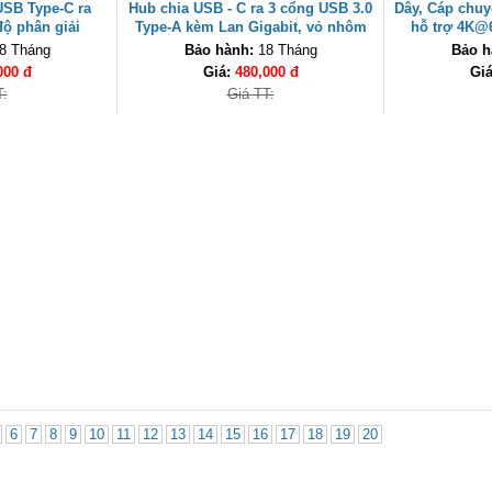
USB Type-C ra
Hub chia USB - C ra 3 cổng USB 3.0
Dây, Cáp chuy
độ phân giải
Type-A kèm Lan Gigabit, vỏ nhôm
hỗ trợ 4K@
reen 25158 cao
chính hãng Ugreen 60600
507
8 Tháng
Bảo hành:
18 Tháng
Bảo h
000 đ
Giá:
480,000 đ
Gi
T:
Giá TT:
6
7
8
9
10
11
12
13
14
15
16
17
18
19
20