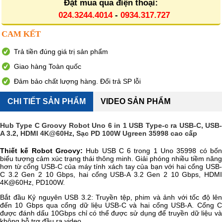
Đặt mua qua điện thoại:
024.3244.4014
-
0934.317.727
CAM KẾT
Trả tiền đúng giá trị sản phẩm
Giao hàng Toàn quốc
Đảm bảo chất lượng hàng. Đổi trả SP lỗi
CHI TIẾT SẢN PHẨM
VIDEO SẢN PHẨM
Hub Type C Groovy Robot Uno 6 in 1 USB Type-c ra USB-C, USB-
A 3.2, HDMI 4K@60Hz, Sạc PD 100W Ugreen 35998 cao cấp
Thiết kế Robot Groovy:
Hub USB C 6 trong 1 Uno 35998 có bố
biểu tượng cảm xúc trạng thái thông minh. Giải phóng nhiều tiềm năng
hơn từ cổng USB-C của máy tính xách tay của bạn với hai cổng USB-
C 3.2 Gen 2 10 Gbps, hai cổng USB-A 3.2 Gen 2 10 Gbps, HDMI
4K@60Hz, PD100W.
Bắt đầu Kỷ nguyên USB 3.2: Truyền tệp, phim và ảnh với tốc độ lên
đến 10 Gbps qua cổng dữ liệu USB-C và hai cổng USB-A. Cổng C
được đánh dấu 10Gbps chỉ có thể được sử dụng để truyền dữ liệu và
không hỗ trợ đầu ra video.