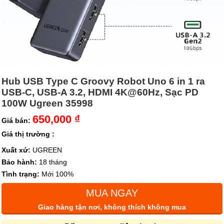
Hub USB Type C Groovy Robot Uno 6 in 1 ra
USB-C, USB-A 3.2, HDMI 4K@60Hz, Sạc PD
100W Ugreen 35998
650,000 ₫
Giá bán:
Giá thị trường :
Xuất xứ:
UGREEN
Bảo hành:
18 tháng
Tình trạng:
Mới 100%
MUA NGAY
Giao hàng tận nơi, không thích không mua