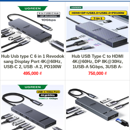
Hub Usb type C 6 in 1 Revodok
Hub USB Type C to HDMI
sang Display Port 4K@60Hz,
4K@60Hz, DP 8K@30Hz,
USB-C 2, USB -A 2, PD100W
1USB-A 5Gbps, 3USB A-
Ugreen 75244
480Mbps, 1 PD100W Ugreen
495,000 ₫
750,000 ₫
55610