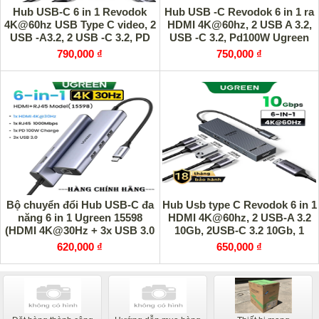
Hub USB-C 6 in 1 Revodok
Hub USB -C Revodok 6 in 1 ra
4K@60hz USB Type C video, 2
HDMI 4K@60hz, 2 USB A 3.2,
USB -A3.2, 2 USB -C 3.2, PD
USB -C 3.2, Pd100W Ugreen
100W Ugreen 75775
45436 cao cấp
790,000 ₫
750,000 ₫
Bộ chuyển đổi Hub USB-C đa
Hub Usb type C Revodok 6 in 1
năng 6 in 1 Ugreen 15598
HDMI 4K@60hz, 2 USB-A 3.2
(HDMI 4K@30Hz + 3x USB 3.0
10Gb, 2USB-C 3.2 10Gb, 1
+ Lan 1Gbps + PD100W)
PD100W Ugreen 45363
620,000 ₫
650,000 ₫