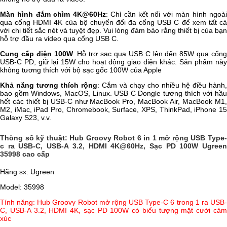
Màn hình đắm chìm 4K@60Hz
: Chỉ cần kết nối với màn hình ngoà
qua cổng HDMI 4K của bộ chuyển đổi đa cổng USB C để xem tất cả
với chi tiết sắc nét và tuyệt đẹp. Vui lòng đảm bảo rằng thiết bị của bạn
hỗ trợ đầu ra video qua cổng USB C.
Cung cấp điện 100W
: Hỗ trợ sạc qua USB C lên đến 85W qua cổn
USB-C PD, giữ lại 15W cho hoạt động giao diện khác. Sản phẩm này
không tương thích với bộ sạc gốc 100W của Apple
Khả năng tương thích rộng
: Cắm và chạy cho nhiều hệ điều hành,
bao gồm Windows, MacOS, Linux. USB C Dongle tương thích với hầu
hết các thiết bị USB-C như MacBook Pro, MacBook Air, MacBook M1,
M2, iMac, iPad Pro, Chromebook, Surface, XPS, ThinkPad, iPhone 15
Galaxy S23, v.v.
Thông số kỹ thuật: Hub Groovy Robot 6 in 1 mở rộng USB Type-
c ra USB-C, USB-A 3.2, HDMI 4K@60Hz, Sạc PD 100W Ugreen
35998 cao cấp
Hãng sx: Ugreen
Model: 35998
Tính năng: Hub Groovy Robot mở rộng USB Type-C 6 trong 1 ra USB-
C, USB-A 3.2, HDMI 4K, sạc PD 100W có biểu tượng mặt cười cảm
xúc