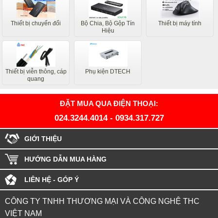
Thiết bị chuyển đổi
Bộ Chia, Bộ Gộp Tín
Thiết bị máy tính
Hiệu
Thiết bị viễn thông, cáp
Phụ kiện DTECH
quang
ĐẶT MUA QUA ĐIỆN THOẠI:
024.3244.4014
-
0934.317.727
GIỚI THIỆU
HƯỚNG DẪN MUA HÀNG
LIÊN HỆ - GÓP Ý
CÔNG TY TNHH THƯƠNG MẠI VÀ CÔNG NGHỆ THC
VIỆT NAM