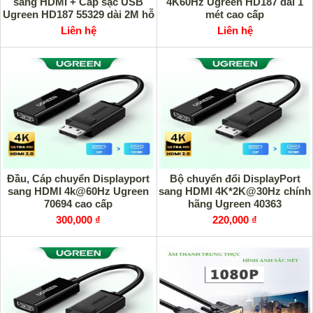
sang HDMI + Cáp sạc USB
4K60Hz Ugreen HD187 dài 1
Ugreen HD187 55329 dài 2M hỗ
mét cao cấp
trợ 4K60hz cao cấp
Liên hệ
Liên hệ
Đầu, Cáp chuyển Displayport
Bộ chuyển đổi DisplayPort
sang HDMI 4k@60Hz Ugreen
sang HDMI 4K*2K@30Hz chính
70694 cao cấp
hãng Ugreen 40363
300,000 ₫
220,000 ₫