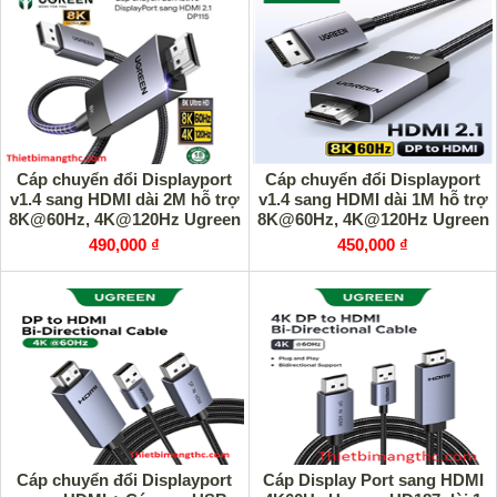
Cáp chuyển đổi Displayport
Cáp chuyển đổi Displayport
v1.4 sang HDMI dài 2M hỗ trợ
v1.4 sang HDMI dài 1M hỗ trợ
8K@60Hz, 4K@120Hz Ugreen
8K@60Hz, 4K@120Hz Ugreen
80397 cao cấp
80395 cao cấp
490,000 ₫
450,000 ₫
Cáp chuyển đổi Displayport
Cáp Display Port sang HDMI