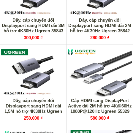
Dây, cáp chuyển đổi
Dây, cáp chuyển đổi
Displayport sang HDMI dài 3M
Displayport sang HDMI dài 2M
hỗ trợ 4K30Hz Ugreen 35843
hỗ trợ 4K30Hz Ugreen 35842
cao cấp
cao cấp
300,000 ₫
280,000 ₫
Dây, cáp chuyển đổi
Cáp HDMI sang DisplayPort
Displayport sang HDMI dài
Active dài 2M hỗ trợ 4K@60Hz
1,5M hỗ trợ 4K30Hz Ugreen
1080P@120Hz Ugreen 55329
35841 cao cấp
cao cấp
250,000 ₫
580,000 ₫