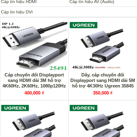
Cáp tín hiệu HDMI
Cáp tín hiệu AV (Audio)
Cáp tín hiệu DVI
Cáp chuyển đổi Displayport
Dây, cáp chuyển đổi
sang HDMI dài 3M hỗ trợ
Displayport sang HDMI dài 5M
4K60Hz, 2K60Hz, 1080p120Hz
hỗ trợ 4K30Hz Ugreen 35845
Ugreen 25491 cao cấp
cao cấp
400,000 ₫
350,000 ₫