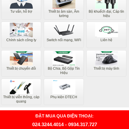
Tư vấn, hỗ trợ
Thiết bị âm sàn, Âm
Bộ khuếch đại, Cáp tín
tường
hiệu
Chính sách công ty
Switch nối mạng, WiFi
Liên hệ
Thiết bị chuyển đổi
Bộ Chia, Bộ Gộp Tín
Thiết bị máy tính
Hiệu
Thiết bị viễn thông, cáp
Phụ kiện DTECH
quang
ĐẶT MUA QUA ĐIỆN THOẠI:
024.3244.4014
-
0934.317.727