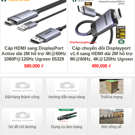
Cáp HDMI sang DisplayPort
Cáp chuyển đổi Displayport
Active dài 2M hỗ trợ 4K@60Hz
v1.4 sang HDMI dài 2M hỗ trợ
1080P@120Hz Ugreen 55329
8K@60Hz, 4K@120Hz Ugreen
cao cấp
80397 cao cấp
580,000 ₫
490,000 ₫
Đặt hàng thành công
Hướng dẫn mua hàng
Thiết bị mạng
Sơ đồ chỉ đường
Dụng cụ làm mạng
Đời sống số