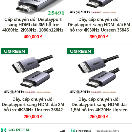
Cáp chuyển đổi Displayport
Dây, cáp chuyển đổi
sang HDMI dài 3M hỗ trợ
Displayport sang HDMI dài 5M
4K60Hz, 2K60Hz, 1080p120Hz
hỗ trợ 4K30Hz Ugreen 35845
Ugreen 25491 cao cấp
cao cấp
400,000 ₫
350,000 ₫
Dây, cáp chuyển đổi
Dây, cáp chuyển đổi
Displayport sang HDMI dài 2M
Displayport sang HDMI dài
hỗ trợ 4K30Hz Ugreen 35842
1,5M hỗ trợ 4K30Hz Ugreen
cao cấp
35841 cao cấp
280,000 ₫
250,000 ₫