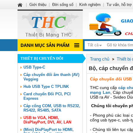
|
Giới thiệu
|
Đời sống số
|
Kinh nghiệm
|
Tư vấn, hỗ trợ
DANH MỤC SẢN PHẨM
Tất cả
THIẾT BỊ CHUYỂN ĐỔI
Trang chủ
Thiết bị
USB Type-C
Bộ, cáp chuyển đ
Cáp chuyển đổi âm thanh (AV)
Cáp chuyển đổi USB 
Veggieg
Hub USB Type C TPLINK
THC cung cấp
cáp chu
mạng Lan
, Cáp chuyể
Card chuyển Đổi PCI, PCI
USB ra AV - Svideo D
Express
Chúng tôi chuyên phâ
Cáp cổng COM, USB to RS232,
RS422, RS485, SATA
- Phong phú các loại 
USB to VGA, HDMI,
cổng usb type-c, usb-t
DisPlayPort, DVI, AV, LAN
- Chúng tôi liên tục c
(Mini) DisPlayPort to HDMI,