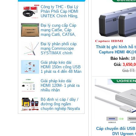
Công ty THC - Đại Lý
Phân Phối Cáp HDMI
UNITEK Chính Hãng,
Đại lý cung cấp Cáp
mạng Cat5e, Cáp
mạng Cat6, CAT6A,
Cat5e FTP
Commscope
Đại lý phân phối cáp
Thiết bị ghi hình hỗ 
Cáp chuyển USB Type-C sang
mạng Commscope
Capture HDMI 4K@
Displayport 1.4 độ phân giải
SYSTIMAX chính
8K@60Hz dài 1m Ugreen 25157
80687 cao 
hãng tại Việt Nam
Bảo hành:
18
cao cấp
Giải pháp kéo dài
Giá:
3,650,0
HDMI 150m cổng USB
Giá: 350,000 VNĐ
Giá TT:
1 phát ra 4 đến 48 Màn
Hình Tivi
Giải pháp kéo dài
HDMI 120M- 1 phát ra
nhiều nhận
Bộ định vị cáp / dây /
đường ống ngầm
chuyên nghiệp Noyafa
NF-826
Cáp âm thanh 2x1.5 chống
Cáp chuyển đổi USB 
nhiễu chống cháy ALANTEK
DVI Ugreen 
301-FRS015-E01P-3SG5 cao cấp