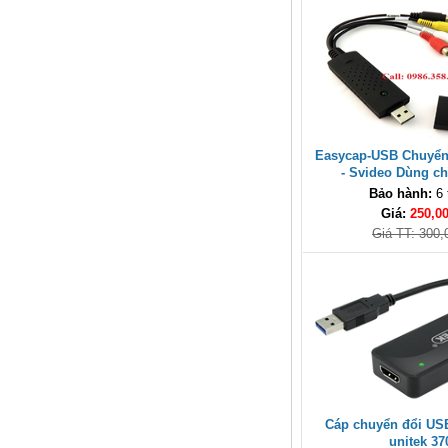
Cáp Displayport 2.1 dài 2M độ
phân giải 16K@60Hz HDR
Ugreen 55568 cao cấp
Giá: 290,000 VNĐ
Easycap-USB Chuyển
- Svideo Dùng c
Bảo hành:
6 
Giá:
250,0
Giá TT: 300,
Củ sạc nhanh 3 cổng PD 3.1
GaN Nexode Pro 100W Ugreen
25873 X757 hàng cao cấp
Giá: 1,290,000 VNĐ
Cáp chuyển đổi US
unitek 37