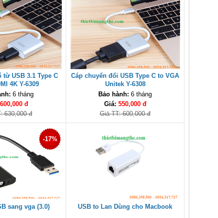
 từ USB 3.1 Type C
Cáp chuyển đổi USB Type C to VGA
MI 4K Y-6309
Unitek Y-6308
ành:
6 tháng
Bảo hành:
6 tháng
600,000 đ
Giá:
550,000 đ
: 630,000 đ
Giá TT: 600,000 đ
-17%
B sang vga (3.0)
USB to Lan Dùng cho Macbook