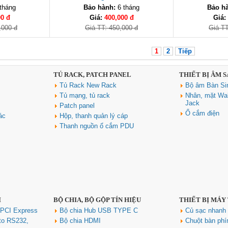
tháng
Bảo hành:
6 tháng
Bảo h
00 đ
Giá:
400,000 đ
Giá:
,000 đ
Giá TT: 450,000 đ
Giá TT
1
2
Tiếp
TỦ RACK, PATCH PANEL
THIẾT BỊ ÂM 
Tủ Rack New Rack
Bộ âm Bàn Si
Tủ mạng, tủ rack
Nhân, mặt Wal
Jack
Patch panel
Ổ cắm điện
ác
Hộp, thanh quản lý cáp
Thanh nguồn ổ cắm PDU
I
BỘ CHIA, BỘ GỘP TÍN HIỆU
THIẾT BỊ MÁY
 PCI Express
Bộ chia Hub USB TYPE C
Củ sạc nhan
to RS232,
Bộ chia HDMI
Chuột bàn ph