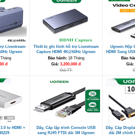
trợ Livestream
Thiết bị ghi hình hỗ trợ Livestream
Ugreen Hộp 
60Hz Ugreen
Capture HDMI 4K@60Hz Ugreen
HDMI Sang USB
cấp
10937 cao cấp
Live Strea
 Tháng
Bảo hành:
18 Tháng
Bảo hà
00 đ
Giá:
3,200,000 đ
Giá:
Giá TT:
G
3.0 to HDMI +
Dây, Cáp lập trình Console USB
Dây, Cáp Displ
40229
sang RJ45 FTDI dài 3M Ugreen
dài 2M chính