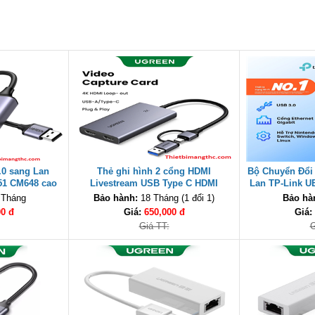
.0 sang Lan
Thẻ ghi hình 2 cổng HDMI
Bộ Chuyển Đổi
51 CM648 cao
Livestream USB Type C HDMI
Lan TP-Link U
4K@30Hz Ugreen CM726- 25773 cao
1000Mb
 Tháng
Bảo hành:
18 Tháng (1 đổi 1)
Bảo hà
cấp
00 đ
Giá:
650,000 đ
Giá:
Giá TT:
G