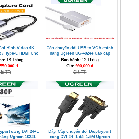
Ghi Hình Video 4K
Cáp chuyển đổi USB to VGA chính
 / Type-C HDMI Cho
hãng Ugreen UG-40244 Cao cấp
m Ghi Hình 40189
nh:
18 Tháng
Bảo hành:
12 Tháng
550,000 đ
Giá:
990,000 đ
iá TT:
Giá TT:
ayport sang DVI 24+1
Dây, Cáp chuyển đổi Displayport
 hãng Ugreen 10221
sang DVI 24+1 dài 1.5M Ugreen