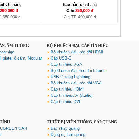
ành:
6 tháng
Bảo hành:
6 tháng
290,000 đ
Giá:
350,000 đ
: 350,000 đ
Giá TT: 400,000 đ
SÀN, ÂM TƯỜNG
BỘ KHUẾCH ĐẠI, CÁP TÍN HIỆU
noamigo
Bộ khuếch đại, kéo dài HDMI
l plate, ổ cắm, Modular
Cáp USB-C
Cáp tín hiệu VGA
Bộ khuếch đại, kéo dài Internet
USB-C sang Lightning
Bộ khuếch đại, kéo dài VGA
Cáp tín hiệu HDMI
Cáp tín hiệu AV (Audio)
Cáp tín hiệu DVI
 TÍNH
THIẾT BỊ VIỄN THÔNG, CÁP QUANG
h UGREEN GAN
Dây nhảy quang
ím
Dụng cụ làm quang