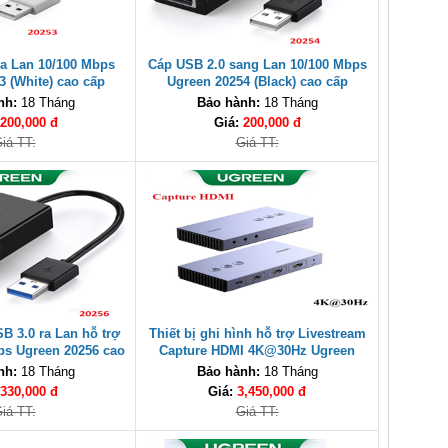
ra Lan 10/100 Mbps
Cáp USB 2.0 sang Lan 10/100 Mbps
3 (White) cao cấp
Ugreen 20254 (Black) cao cấp
nh:
18 Tháng
Bảo hành:
18 Tháng
200,000 đ
Giá:
200,000 đ
iá TT:
Giá TT:
B 3.0 ra Lan hỗ trợ
Thiết bị ghi hình hỗ trợ Livestream
ps Ugreen 20256 cao
Capture HDMI 4K@30Hz Ugreen
cấp
80688 cao cấp
nh:
18 Tháng
Bảo hành:
18 Tháng
330,000 đ
Giá:
3,450,000 đ
iá TT:
Giá TT: