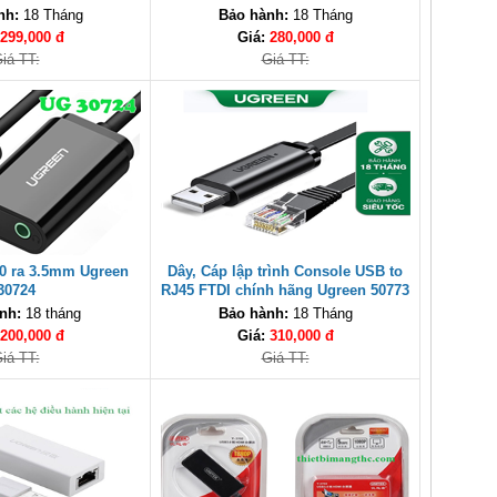
ao cấp
10243 chính hãng
nh:
18 Tháng
Bảo hành:
18 Tháng
299,000 đ
Giá:
280,000 đ
iá TT:
Giá TT:
0 ra 3.5mm Ugreen
Dây, Cáp lập trình Console USB to
30724
RJ45 FTDI chính hãng Ugreen 50773
cao cấp
nh:
18 tháng
Bảo hành:
18 Tháng
200,000 đ
Giá:
310,000 đ
iá TT:
Giá TT: