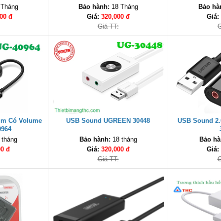
60813 cao cấp
c
 Tháng
Bảo hành:
18 Tháng
Bảo hà
00 đ
Giá:
320,000 đ
Giá:
Giá TT:
G
mm Có Volume
USB Sound UGREEN 30448
USB Sound 2.
964
 tháng
Bảo hành:
18 tháng
Bảo hà
00 đ
Giá:
320,000 đ
Giá:
Giá TT:
G