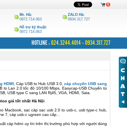
0
Mr. Hà:
ZALO Hà:
0972.714.063
0934.317.727
Hỗ trợ kỹ thuật:
0972.714.063
HOTLINE :
024.3244.4014 - 0934.317.727
g HDMI
, Cáp USB to Hub USB 3.0,
cáp chuyển USB sang
SB to Lan 2.0 tốc độ 10/100 Mbps, Easycap-USB Chuyển từ
SB, USB type C sang LAN Rj45, VGA, HDMI, Sata.
ico giá tốt nhất Hà Nội
ho Macbook, sạc cáp sạc usb 2.0 to usb-c, usb type-c hub,
one 7, cáp usb-c ugreen cao cấp...
xuất cáp hdmi uy tín trên thị trường phù hợp với người dùng