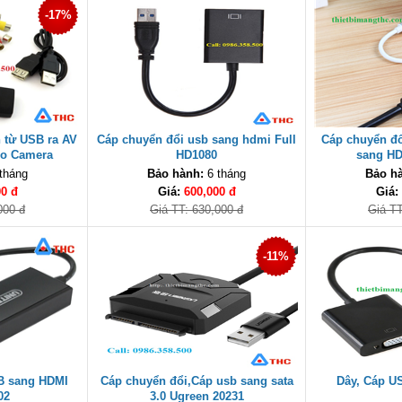
-17%
 từ USB ra AV
Cáp chuyển đổi usb sang hdmi Full
Cáp chuyển đổ
ho Camera
HD1080
sang HD
tháng
Bảo hành:
6 tháng
Bảo h
00 đ
Giá:
600,000 đ
Giá:
000 đ
Giá TT: 630,000 đ
Giá TT
-11%
B sang HDMI
Cáp chuyển đổi,Cáp usb sang sata
Dây, Cáp US
02
3.0 Ugreen 20231