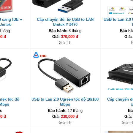
 sang IDE +
Cáp chuyển đổi từ USB to LAN
USB to Lan 2.0 
Unitek
Unitek Y-3470
Tháng
Bảo hành:
6 tháng
Bảo hà
00 đ
Giá:
370,000 đ
Giá:
Giá TT:
G
itek tốc độ
USB to Lan 2.0 Ugreen tốc độ 10/100
Cáp chuyển đ
 Mbps
Mbps
U
h:
Bảo hành:
12 tháng
Bả
00 đ
Giá:
230,000 đ
Giá:
Giá TT:
Giá TT