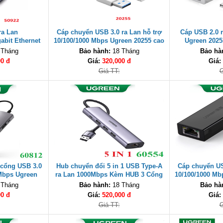
ra Lan
Cáp chuyển USB 3.0 ra Lan hỗ trợ
Cáp USB 2.0 
abit Ethernet
10/100/1000 Mbps Ugreen 20255 cao
Ugreen 2025
cao cấp
cấp
 Tháng
Bảo hành:
18 Tháng
Bảo hà
00 đ
Giá:
320,000 đ
Giá:
Giá TT:
G
 cổng USB 3.0
Hub chuyển đổi 5 in 1 USB Type-A
Cáp chuyển US
Mbps Ugreen
ra Lan 1000Mbps Kèm HUB 3 Cổng
10/100/1000 Mb
cấp
USB 3.0 Ugreen 60554 cao cấp
 Tháng
Bảo hành:
18 Tháng
Bảo hà
00 đ
Giá:
520,000 đ
Giá:
Giá TT:
G