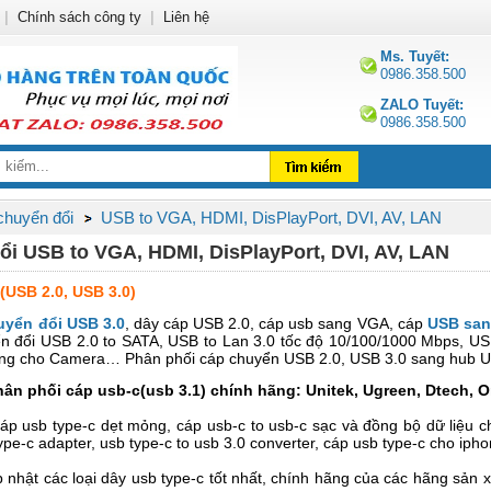
|
Chính sách công ty
|
Liên hệ
Ms. Tuyết:
0986.358.500
ZALO Tuyết:
0986.358.500
 chuyển đổi
USB to VGA, HDMI, DisPlayPort, DVI, AV, LAN
ổi USB to VGA, HDMI, DisPlayPort, DVI, AV, LAN
(USB 2.0, USB 3.0)
yển đổi USB 3.0
, dây cáp USB 2.0, cáp usb sang VGA, cáp
USB san
n đổi USB 2.0 to SATA, USB to Lan 3.0 tốc độ 10/100/1000 Mbps, U
ùng cho Camera… Phân phối cáp chuyển USB 2.0, USB 3.0 sang hub U
n phối cáp usb-c(usb 3.1) chính hãng: Unitek, Ugreen, Dtech, Or
cáp usb type-c dẹt mỏng, cáp usb-c to usb-c sạc và đồng bộ dữ liệu c
ype-c adapter, usb type-c to usb 3.0 converter, cáp usb type-c cho iph
ập nhật các loại dây usb type-c tốt nhất, chính hãng của các hãng sản 