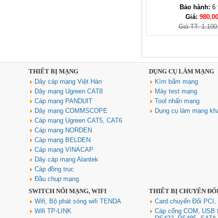
Bảo hành:
6 
Giá:
980,0
Giá TT: 1,100
Cáp HDMI 2.1 Sợi quang AOC
40m Ugreen HD183 55509 hỗ trợ
8K@60Hz, 4K@240Hz, 48Gbps
cao cấp
THIẾT BỊ MẠNG
DỤNG CỤ LÀM MẠNG
Giá: 2,350,000 VNĐ
Dây cáp mạng Việt Hàn
Kìm bấm mạng
Dây mạng Ugreen CAT8
Máy test mạng
Cáp mạng PANDUIT
Tool nhấn mạng
Dây mạng COMMSCOPE
Dụng cụ làm mạng kh
Cáp mạng Ugreen CAT5, CAT6
Cáp mạng NORDEN
Cáp mạng BELDEN
Cáp mạng VINACAP
Dây cáp mạng Alantek
Cáp đồng trục
Đầu chụp mạng
SWITCH NỐI MẠNG, WIFI
THIẾT BỊ CHUYỂN ĐỔ
Wifi, Bộ phát sóng wifi TENDA
Card chuyển Đổi PCI,
Wifi TP-LINK
Cáp cổng COM, USB 