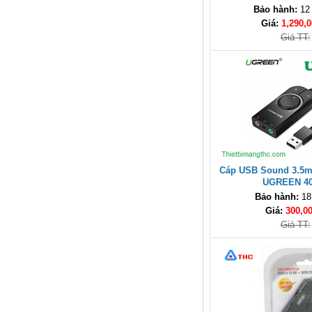
Bảo hành:
12
Giá: Liên hệ
Giá:
1,290,0
Giá TT:
Hub USB Type C Groovy Robot
Uno 6 in 1 ra USB-C, USB-A 3.2,
HDMI 4K@60Hz, Sạc PD 100W
Cáp USB Sound 3.5
Ugreen 35998
UGREEN 40
Giá: 650,000 VNĐ
Bảo hành:
18
Giá:
300,0
Giá TT: