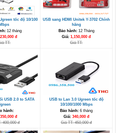
Ugreen tốc độ 10/100
USB sang HDMI Unitek Y-3702 Chính
Mbps
hãng
nh:
12 tháng
Bảo hành:
12 Tháng
230,000 đ
Giá:
1,150,000 đ
iá TT:
Giá TT:
ổi USB 2.0 to SATA
USB to Lan 3.0 Ugreen tốc độ
green
10/100/1000 Mbps
o hành:
Bảo hành:
6 tháng
350,000 đ
Giá:
340,000 đ
: 400,000 đ
Giá TT: 450,000 đ