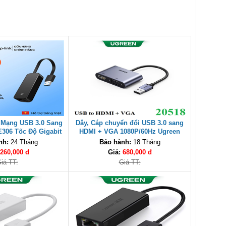
 Mạng USB 3.0 Sang
Dây, Cáp chuyển đổi USB 3.0 sang
E306 Tốc Độ Gigabit
HDMI + VGA 1080P/60Hz Ugreen
ps cao cấp
20518 cao cấp
nh:
24 Tháng
Bảo hành:
18 Tháng
260,000 đ
Giá:
680,000 đ
iá TT:
Giá TT: