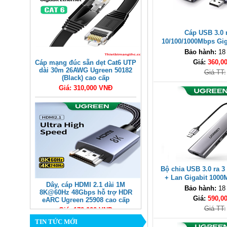
Cáp USB 3.0 
10/100/1000Mbps Gig
Ugreen 50922 
Bảo hành:
18
Giá:
360,0
Cáp mạng đúc sẵn dẹt Cat6 UTP
dài 30m 26AWG Ugreen 50182
Giá TT:
(Black) cao cấp
Giá: 310,000 VNĐ
Bộ chia USB 3.0 ra 3
+ Lan Gigabit 1000
Dây, cáp HDMI 2.1 dài 1M
60812 cao 
Bảo hành:
18
8K@60Hz 48Gbps hỗ trợ HDR
Giá:
590,0
eARC Ugreen 25908 cao cấp
Giá TT:
Giá: 170,000 VNĐ
TIN TỨC MỚI