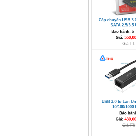
Hub USB Type-C 6 in 1 HDMI
4K@60Hz, Hub USB 3.0, Lan,
PD 100W Ugreen 45000 cao cấp
Giá: 650,000 VNĐ
Cáp chuyển USB 3.0
SATA 2.5/3.5 
Bảo hành:
6 
Giá:
550,0
Giá TT:
Cáp điều khiển 2 đôi 22AWG
(Belden Control 22AWG 2pair
cable 305m cuộn) - (8723) cao
cấp
Giá: 6,500,000 VNĐ
USB 3.0 to Lan Un
10/100/1000
Bảo hàn
Giá:
430,0
Giá TT: