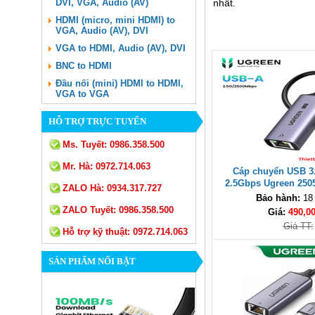
DVI, VGA, Audio (AV)
nhất.
HDMI (micro, mini HDMI) to
VGA, Audio (AV), DVI
VGA to HDMI, Audio (AV), DVI
BNC to HDMI
Đầu nối (mini) HDMI to HDMI,
VGA to VGA
HỖ TRỢ TRỰC TUYẾN
Ms. Tuyết:
0986.358.500
Mr. Hà:
0972.714.063
Cáp chuyển USB 3
2.5Gbps Ugreen 250
ZALO Hà:
0934.317.727
cấp
Bảo hành:
18
ZALO Tuyết:
0986.358.500
Giá:
490,0
Giá TT:
Hỗ trợ kỹ thuật:
0972.714.063
SẢN PHẨM NỔI BẬT