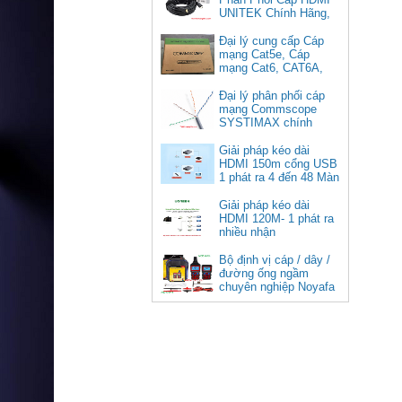
UNITEK Chính Hãng,
Đại lý cung cấp Cáp
mạng Cat5e, Cáp
mạng Cat6, CAT6A,
Cat5e FTP
Commscope
Đại lý phân phối cáp
Cáp chuyển USB Type-C sang
mạng Commscope
Displayport 1.4 độ phân giải
SYSTIMAX chính
8K@60Hz dài 1m Ugreen 25157
hãng tại Việt Nam
cao cấp
Giải pháp kéo dài
HDMI 150m cổng USB
Giá: 350,000 VNĐ
1 phát ra 4 đến 48 Màn
Hình Tivi
Giải pháp kéo dài
HDMI 120M- 1 phát ra
nhiều nhận
Bộ định vị cáp / dây /
đường ống ngầm
chuyên nghiệp Noyafa
NF-826
Cáp âm thanh 2x1.5 chống
nhiễu chống cháy ALANTEK
301-FRS015-E01P-3SG5 cao cấp
Giá: Liên hệ