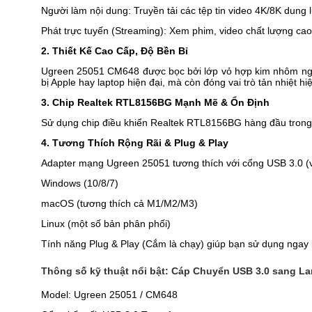
Người làm nội dung: Truyền tải các tệp tin video 4K/8K dung
Phát trực tuyến (Streaming): Xem phim, video chất lượng cao
2. Thiết Kế Cao Cấp, Độ Bền Bỉ
Ugreen 25051 CM648 được bọc bởi lớp vỏ hợp kim nhôm nguyê
bị Apple hay laptop hiện đại, mà còn đóng vai trò tản nhiệt hiệ
3. Chip Realtek RTL8156BG Mạnh Mẽ & Ổn Định
Sử dụng chip điều khiển Realtek RTL8156BG hàng đầu trong n
4. Tương Thích Rộng Rãi & Plug & Play
Adapter mạng Ugreen 25051 tương thích với cổng USB 3.0 (và
Windows (10/8/7)
macOS (tương thích cả M1/M2/M3)
Linux (một số bản phân phối)
Tính năng Plug & Play (Cắm là chạy) giúp bạn sử dụng ngay l
Thông số kỹ thuật nổi bật:
Cáp Chuyển USB 3.0 sang La
Model: Ugreen 25051 / CM648