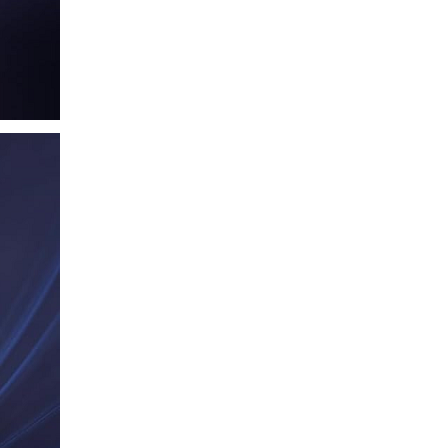
PD 100W Ugreen 45000 cao cấp
Giá: 650,000 VNĐ
Cáp điều khiển 2 đôi 22AWG
(Belden Control 22AWG 2pair
cable 305m cuộn) - (8723) cao
cấp
Giá: 6,500,000 VNĐ