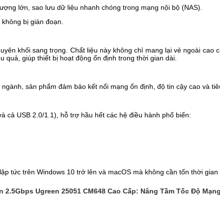
 lượng lớn, sao lưu dữ liệu nhanh chóng trong mạng nội bộ (NAS).
 không bị gián đoạn.
n khối sang trọng. Chất liệu này không chỉ mang lại vẻ ngoài cao cấ
u quả, giúp thiết bị hoạt động ổn định trong thời gian dài.
gành, sản phẩm đảm bảo kết nối mạng ổn định, độ tin cậy cao và tiêu
 cả USB 2.0/1.1), hỗ trợ hầu hết các hệ điều hành phổ biến:
ập tức trên Windows 10 trở lên và macOS mà không cần tốn thời gian c
n 2.5Gbps Ugreen 25051 CM648 Cao Cấp: Nâng Tầm Tốc Độ Mạng 