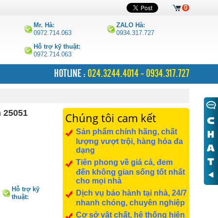
0
Mr. Hà:
ZALO Hà:
0972.714.063
0934.317.727
Hỗ trợ kỹ thuật:
0972.714.063
HOTLINE :
024.3244.4014 - 0934.317.727
 25051
Chúng tôi cam kết
Sản phẩm chính hãng, chất
lượng vượt trội, hàng hóa đa
dạng
Tiên phong về giá cả, đem
đến không gian sống tốt nhất
cho mọi nhà
Hỗ trợ kỹ
Dịch vụ bảo hành tại nhà, 24/7
thuật:
nhanh chóng, chuyên nghiệp
0972.714.063
Cơ sở vật chất, hệ thống hiện