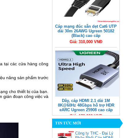
Cáp mạng đúc sẵn dẹt Cat6 UTP
dài 30m 26AWG Ugreen 50182
(Black) cao cấp
Giá: 310,000 VNĐ
a tại các cửa hàng công
hiệu năng sản phẩm trước
ạng cho thiết bị của bạn.
m gián đoạn công việc và
Dây, cáp HDMI 2.1 dài 1M
8K@60Hz 48Gbps hỗ trợ HDR
eARC Ugreen 25908 cao cấp
Giá: 170,000 VNĐ
TIN TỨC MỚI
Công ty THC - Đại Lý
Phân Phối Cáp HDMI