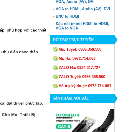
VGA, Audio (AV), DVI
VGA to HDMI, Audio (AV), DVI
BNC to HDMI
Đầu nối (mini) HDMI to HDMI,
VGA to VGA
p, phù hợp với các thiết
HỖ TRỢ TRỰC TUYẾN
Ms. Tuyết:
0986.358.500
 thụ điện năng thấp.
Mr. Hà:
0972.714.063
ZALO Hà:
0934.317.727
ZALO Tuyết:
0986.358.500
Hỗ trợ kỹ thuật:
0972.714.063
SẢN PHẨM NỔI BẬT
ài đặt driver phức tạp.
Cho Mọi Thiết Bị