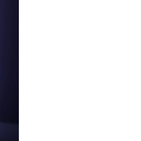
Hub USB Type C Groovy Robot
Uno 6 in 1 ra USB-C, USB-A 3.2,
HDMI 4K@60Hz, Sạc PD 100W
Ugreen 35998
Giá: 650,000 VNĐ
Hub USB Type-C 6 in 1 HDMI
4K@60Hz, Hub USB 3.0, Lan,