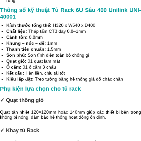
rung.
Thông số kỹ thuật Tủ Rack 6U Sâu 400 Unilink UNI-
40001
Kích thước tổng thể:
H320 x W540 x D400
Chất liệu:
Thép tấm CT3 dày 0.8–1mm
Cánh tôn:
0.8mm
Khung – nóc – đế:
1mm
Thanh tiêu chuẩn:
1.5mm
Sơn phủ:
Sơn tĩnh điện toàn bộ chống gỉ
Quạt gió:
01 quạt làm mát
Ổ cắm:
01 ổ cắm 3 chấu
Kết cấu:
Hàn liền, chịu tải tốt
Kiểu lắp đặt:
Treo tường bằng hệ thống giá đỡ chắc chắn
Phụ kiện lựa chọn cho tủ rack
✓ Quạt thông gió
Quạt tản nhiệt 120×120mm hoặc 140mm giúp các thiết bị bên trong
không bị nóng, đảm bảo hệ thống hoạt động ổn định.
✓ Khay tủ Rack