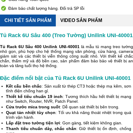
Đảm bảo chất lượng hàng. Đổi trả SP lỗi
CHI TIẾT SẢN PHẨM
VIDEO SẢN PHẨM
Tủ Rack 6U Sâu 400 (Treo Tường) Unilink UNI-40001
Tủ Rack 6U Sâu 400 Unilink UNI-40001
là mẫu tủ mạng treo tường
nhỏ gọn, phù hợp cho hệ thống mạng văn phòng, cửa hàng, camera
giám sát và các thiết bị viễn thông công suất nhỏ. Với thiết kế chắc
chắn, thẩm mỹ và độ bền cao, sản phẩm đảm bảo bảo vệ thiết bị an
toàn và tăng tuổi thọ hệ thống.
Đặc điểm nổi bật của Tủ Rack 6U Unilink UNI-40001
Kết cấu bền chắc
: Sản xuất từ thép CT3 hoặc thép mạ kẽm, sơn
tĩnh điện chống han gỉ.
Thiết kế tiêu chuẩn 19 inch
: Tương thích hầu hết thiết bị mạng
như Switch, Router, NVR, Patch Panel.
Cửa trước mica trong suốt
: Dễ quan sát thiết bị bên trong.
Quạt tản nhiệt tùy chọn
: Tối ưu khả năng thoát nhiệt trong quá
trình vận hành.
Lắp đặt treo tường tiện lợi
: Gọn gàng, tiết kiệm không gian.
Thanh tiêu chuẩn dày, chắc chắn
: Giữ thiết bị ổn định, chống