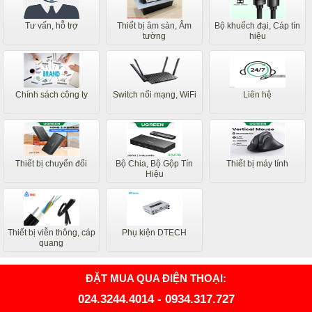
Tư vấn, hỗ trợ
Thiết bị âm sàn, Âm
Bộ khuếch đại, Cáp tín
tường
hiệu
Chính sách công ty
Switch nối mạng, WiFi
Liên hệ
Thiết bị chuyển đổi
Bộ Chia, Bộ Gộp Tín
Thiết bị máy tính
Hiệu
Thiết bị viễn thông, cáp
Phụ kiện DTECH
quang
ĐẶT MUA QUA ĐIỆN THOẠI:
024.3244.4014
-
0934.317.727