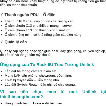
Khay cố định hoặc khay trượt dùng để đặt thiết bị không tiện gá trực
tiếp lên thanh tiêu chuẩn.
✓ Thanh nguồn PDU – Ổ điện
Thanh PDU 3 chấu cấp nguồn chất lượng cao.
Ổ cắm chuẩn C13 cho thiết bị mạng – server.
Ổ cắm chuẩn C19 cho thiết bị công suất lớn.
Ổ cắm thông minh có khả năng giám sát điện năng.
✓ Quản lý cáp
Quản lý cáp ngang hoặc dọc giúp bố trí dây gọn gàng, chuyên nghiệp,
dễ bảo trì và tăng thẩm mỹ cho tủ.
Ứng dụng của Tủ Rack 6U Treo Tường Unilink
Lắp đặt hệ thống camera giám sát.
Mạng LAN văn phòng, showroom, cửa hàng.
Thiết bị truyền dẫn – viễn thông nhỏ.
Lắp đặt Switch, Router, đầu ghi, bộ chia quang.
Vì sao nên chọn mua tủ rack Unilink tại
thietbimangthc.com?
Hàng chính hãng Unilink – độ bền cao.