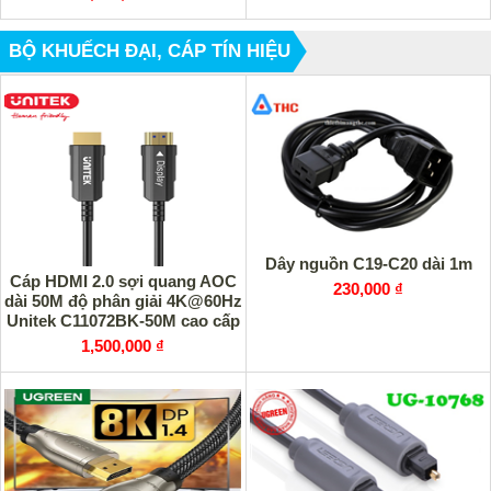
BỘ KHUẾCH ĐẠI, CÁP TÍN HIỆU
Dây nguồn C19-C20 dài 1m
Cáp HDMI 2.0 sợi quang AOC
230,000 ₫
dài 50M độ phân giải 4K@60Hz
Unitek C11072BK-50M cao cấp
1,500,000 ₫