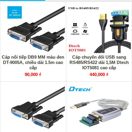
Cáp nối tiếp DB9 MM màu đen
Cáp chuyển đổi USB sang
DT-9005A, chiều dài 1.5m cao
RS485/RS422 dài 1,5M Dtech
cấp
IOT5081 cao cấp
90,000 ₫
440,000 ₫