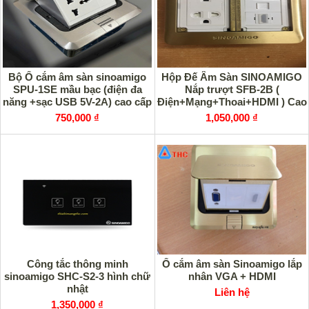
Bộ Ổ cắm âm sàn sinoamigo
Hộp Đế Âm Sàn SINOAMIGO
SPU-1SE mầu bạc (điện đa
Nắp trượt SFB-2B (
năng +sạc USB 5V-2A) cao cấp
Điện+Mạng+Thoai+HDMI ) Cao
cấp
750,000 ₫
1,050,000 ₫
Công tắc thông minh
Ổ cắm âm sàn Sinoamigo lắp
sinoamigo SHC-S2-3 hình chữ
nhân VGA + HDMI
nhật
Liên hệ
1,350,000 ₫