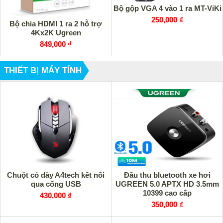
Bộ gộp VGA 4 vào 1 ra MT-ViKi
250,000 ₫
Bộ chia HDMI 1 ra 2 hỗ trợ
4Kx2K Ugreen
849,000 ₫
THIẾT BỊ MÁY TÍNH
Chuột có dây A4tech kết nối
Đầu thu bluetooth xe hơi
qua cổng USB
UGREEN 5.0 APTX HD 3.5mm
10399 cao cấp
430,000 ₫
350,000 ₫