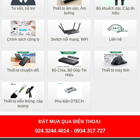
Tư vấn, hỗ trợ
Thiết bị âm sàn, Âm
Bộ khuếch đại, Cáp tín
tường
hiệu
Chính sách công ty
Switch nối mạng, WiFi
Liên hệ
Thiết bị chuyển đổi
Bộ Chia, Bộ Gộp Tín
Thiết bị máy tính
Hiệu
Thiết bị viễn thông, cáp
Phụ kiện DTECH
quang
ĐẶT MUA QUA ĐIỆN THOẠI:
024.3244.4014
-
0934.317.727