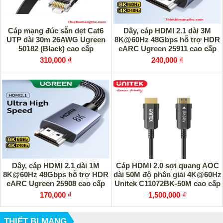
Cáp mạng đúc sẵn dẹt Cat6
Dây, cáp HDMI 2.1 dài 3M
UTP dài 30m 26AWG Ugreen
8K@60Hz 48Gbps hỗ trợ HDR
50182 (Black) cao cấp
eARC Ugreen 25911 cao cấp
310,000 ₫
240,000 ₫
Dây, cáp HDMI 2.1 dài 1M
Cáp HDMI 2.0 sợi quang AOC
8K@60Hz 48Gbps hỗ trợ HDR
dài 50M độ phân giải 4K@60Hz
eARC Ugreen 25908 cao cấp
Unitek C11072BK-50M cao cấp
170,000 ₫
1,500,000 ₫
THIẾT BỊ MẠNG