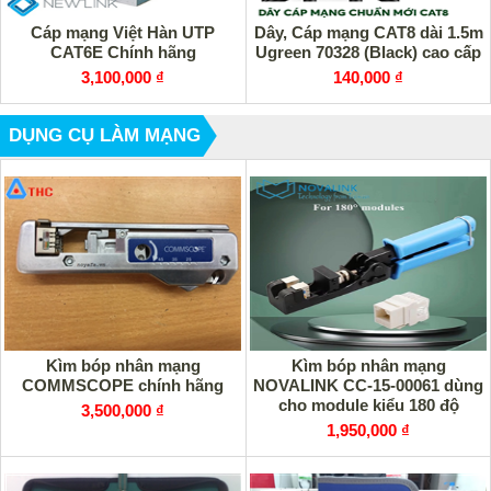
Cáp mạng Việt Hàn UTP
Dây, Cáp mạng CAT8 dài 1.5m
CAT6E Chính hãng
Ugreen 70328 (Black) cao cấp
3,100,000 ₫
140,000 ₫
DỤNG CỤ LÀM MẠNG
Kìm bóp nhân mạng
Kìm bóp nhân mạng
COMMSCOPE chính hãng
NOVALINK CC-15-00061 dùng
cho module kiểu 180 độ
3,500,000 ₫
1,950,000 ₫