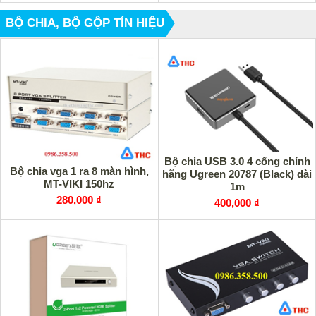
BỘ CHIA, BỘ GỘP TÍN HIỆU
Bộ chia USB 3.0 4 cổng chính
Bộ chia vga 1 ra 8 màn hình,
hãng Ugreen 20787 (Black) dài
MT-VIKI 150hz
1m
280,000 ₫
400,000 ₫