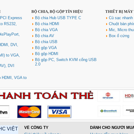
I
BỘ CHIA, BỘ GỘP TÍN HIỆU
THIẾT BỊ MÁY
 PCI Express
Bộ chia Hub USB TYPE C
Củ sạc nhan
to RS232,
Bộ chia HDMI
Chuột bàn ph
Bộ chia VGA
Mic, Micro th
isPlayPort,
Bộ chia AV
Box ổ cứng
Bộ chia USB
 HDMI, DVI,
Bộ gộp VGA
Bộ gộp HDMI
MI) to VGA,
Bộ gộp PC, Switch KVM cổng USB
2.0
AV), DVI
to HDMI, VGA to
VỀ CÔNG TY
DÀNH CHO NGƯỜI MU
HC VIỆT