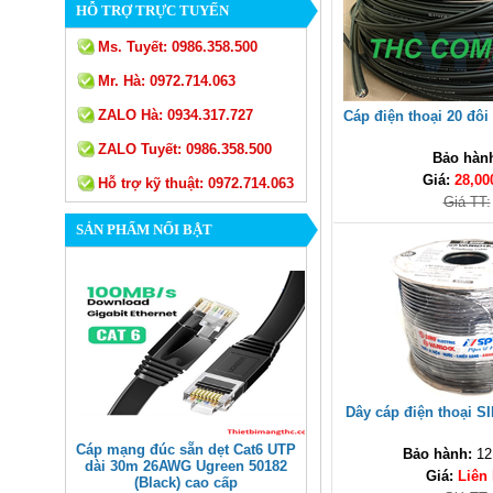
HỖ TRỢ TRỰC TUYẾN
Ms. Tuyết:
0986.358.500
Mr. Hà:
0972.714.063
ZALO Hà:
0934.317.727
Cáp điện thoại 20 đôi 
ZALO Tuyết:
0986.358.500
Bảo hàn
Giá:
28,00
Hỗ trợ kỹ thuật:
0972.714.063
Giá TT:
SẢN PHẨM NỔI BẬT
Dây cáp điện thoại SI
Cáp mạng đúc sẵn dẹt Cat6 UTP
Bảo hành:
12
dài 30m 26AWG Ugreen 50182
Giá:
Liên
(Black) cao cấp