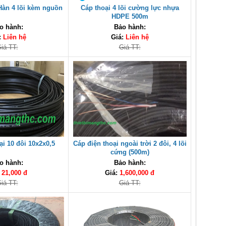
 Hàn 4 lõi kèm nguồn
Cáp thoại 4 lõi cường lực nhựa
HDPE 500m
o hành:
Bảo hành:
:
Liên hệ
Giá:
Liên hệ
iá TT:
Giá TT:
ại 10 đôi 10x2x0,5
Cáp điện thoại ngoài trời 2 đôi, 4 lõi
cứng (500m)
o hành:
Bảo hành:
:
21,000 đ
Giá:
1,600,000 đ
iá TT:
Giá TT: