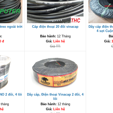
treo ngoài trời
Cáp điện thoại 20 đôi vinacap
Dây cáp điện th
4 sợi Cuộ
h:
Bảo hành:
12 Tháng
Bả
0 đ
Giá:
Liên hệ
Giá:
Giá TT:
G
NO 2 đôi, 4 lõi
Dây cáp, Điện thoại Vinacap 2 đôi, 4
lõi
 tháng
Bảo hành:
12 tháng
 hệ
Giá:
Liên hệ