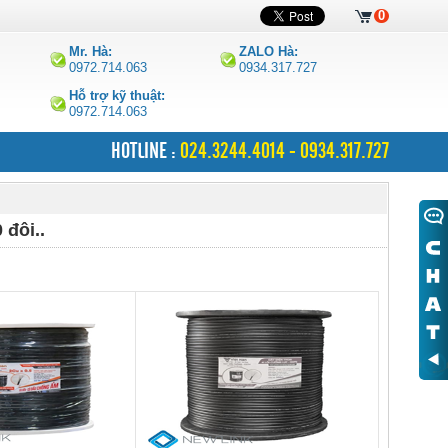
0
Mr. Hà:
ZALO Hà:
0972.714.063
0934.317.727
Hỗ trợ kỹ thuật:
0972.714.063
HOTLINE :
024.3244.4014 - 0934.317.727
 đôi..