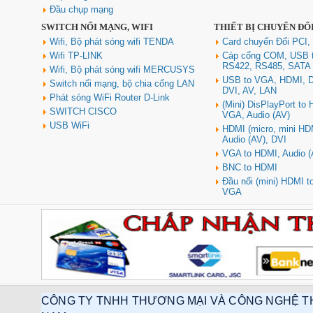
Đầu chụp mạng
SWITCH NỐI MẠNG, WIFI
THIẾT BỊ CHUYỂN ĐỔ
Hub USB Type C Groovy Robot
Uno 6 in 1 ra USB-C, USB-A 3.2,
Wifi, Bộ phát sóng wifi TENDA
Card chuyển Đổi PCI,
HDMI 4K@60Hz, Sạc PD 100W
Wifi TP-LINK
Cáp cổng COM, USB 
Ugreen 35998
RS422, RS485, SATA
Wifi, Bộ phát sóng wifi MERCUSYS
Giá: 650,000 VNĐ
USB to VGA, HDMI, D
Switch nối mạng, bộ chia cổng LAN
DVI, AV, LAN
Phát sóng WiFi Router D-Link
(Mini) DisPlayPort to
SWITCH CISCO
VGA, Audio (AV)
USB WiFi
HDMI (micro, mini HD
Audio (AV), DVI
VGA to HDMI, Audio (
BNC to HDMI
Đầu nối (mini) HDMI 
VGA
Hub USB Type-C 6 in 1 HDMI
4K@60Hz, Hub USB 3.0, Lan,
PD 100W Ugreen 45000 cao cấp
Giá: 650,000 VNĐ
CÔNG TY TNHH THƯƠNG MẠI VÀ CÔNG NGHỆ T