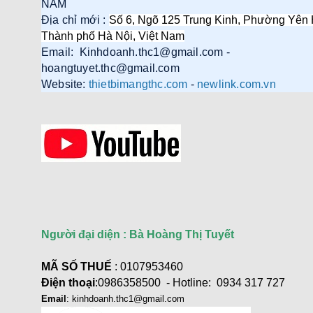
NAM
Địa chỉ mới :
Số 6, Ngõ 125 Trung Kinh, Phường Yên 
Thành phố Hà Nội, Việt Nam
Email: Kinhdoanh.thc1@gmail.com -
Cáp điều khiển 2 đôi 22AWG
hoangtuyet.thc@gmail.com
(Belden Control 22AWG 2pair
Website:
thietbimangthc.com
-
newlink.com.vn
cable 305m cuộn) - (8723) cao
cấp
Giá: 6,500,000 VNĐ
Người đại diện : Bà Hoàng Thị Tuyết
Cáp Displayport 2.1 dài 2M độ
phân giải 16K@60Hz HDR
Ugreen 55568 cao cấp
MÃ SỐ THUẾ
: 0107953460
Giá: 290,000 VNĐ
Điện thoại
:0986358500 - Hotline: 0934 317 727
Email
: kinhdoanh.thc1@gmail.com