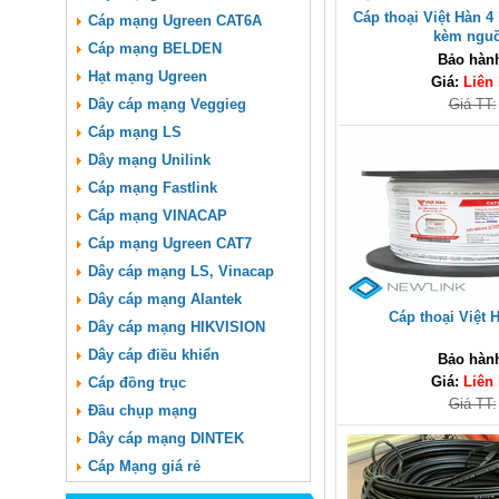
Cáp thoại Việt Hàn 4
Cáp mạng Ugreen CAT6A
kèm ngu
Cáp mạng BELDEN
Bảo hàn
Hạt mạng Ugreen
Giá:
Liên
Dây cáp mạng Veggieg
Giá TT:
Cáp mạng LS
Dây mạng Unilink
Cáp mạng Fastlink
Cáp mạng VINACAP
Cáp mạng Ugreen CAT7
Dây cáp mạng LS, Vinacap
Dây cáp mạng Alantek
Cáp thoại Việt 
Dây cáp mạng HIKVISION
Dây cáp điều khiển
Bảo hàn
Giá:
Liên
Cáp đồng trục
Giá TT:
Đầu chụp mạng
Dây cáp mạng DINTEK
Cáp Mạng giá rẻ