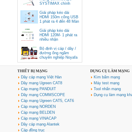
Displayport 1.4 độ phân giải
SYSTIMAX chính
8K@60Hz dài 1m Ugreen 25157
hãng tại Việt Nam
cao cấp
Giải pháp kéo dài
HDMI 150m cổng USB
Giá: 350,000 VNĐ
1 phát ra 4 đến 48 Màn
Hình Tivi
Giải pháp kéo dài
HDMI 120M- 1 phát ra
nhiều nhận
Bộ định vị cáp / dây /
đường ống ngầm
chuyên nghiệp Noyafa
NF-826
THIẾT BỊ MẠNG
DỤNG CỤ LÀM MẠNG
Cáp âm thanh 2x1.5 chống
Dây cáp mạng Việt Hàn
Kìm bấm mạng
nhiễu chống cháy ALANTEK
301-FRS015-E01P-3SG5 cao cấp
Dây mạng Ugreen CAT8
Máy test mạng
Giá: Liên hệ
Cáp mạng PANDUIT
Tool nhấn mạng
Dây mạng COMMSCOPE
Dụng cụ làm mạng kh
Cáp mạng Ugreen CAT5, CAT6
Cáp mạng NORDEN
Cáp mạng BELDEN
Cáp mạng VINACAP
Dây cáp mạng Alantek
Cáp đồng trục