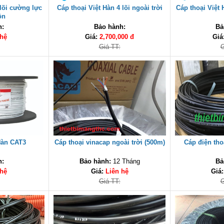
 lõi cường lực
Cáp thoại Việt Hàn 4 lõi ngoài trời
Cáp thoại Việt
ồn
h:
Bảo hành:
Bả
 hệ
Giá:
2,700,000 đ
Giá
Giá TT:
G
Hàn CAT3
Cáp thoại vinacap ngoài trời (500m)
Cáp điện tho
h:
Bảo hành:
12 Tháng
Bả
 hệ
Giá:
Liên hệ
Giá
Giá TT:
G