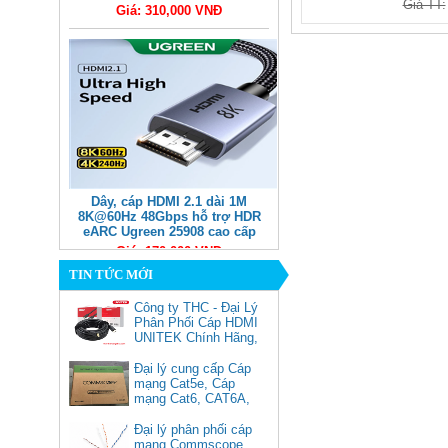
Giá TT:
Giá: 310,000 VNĐ
Dây, cáp HDMI 2.1 dài 1M
8K@60Hz 48Gbps hỗ trợ HDR
eARC Ugreen 25908 cao cấp
Giá: 170,000 VNĐ
TIN TỨC MỚI
Công ty THC - Đại Lý
Phân Phối Cáp HDMI
UNITEK Chính Hãng,
Đại lý cung cấp Cáp
mạng Cat5e, Cáp
mạng Cat6, CAT6A,
Cat5e FTP
Commscope
Đại lý phân phối cáp
Cáp chuyển USB Type-C sang
mạng Commscope