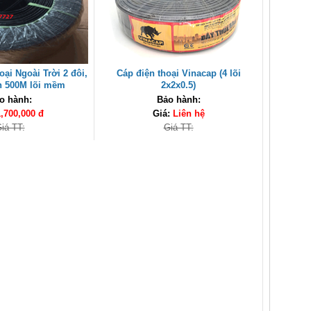
oại Ngoài Trời 2 đôi,
Cáp điện thoại Vinacap (4 lõi
n 500M lõi mềm
2x2x0.5)
o hành:
Bảo hành:
1,700,000 đ
Giá:
Liên hệ
iá TT:
Giá TT: