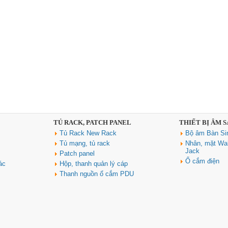
TỦ RACK, PATCH PANEL
THIẾT BỊ ÂM 
Tủ Rack New Rack
Bộ âm Bàn Si
Tủ mạng, tủ rack
Nhân, mặt Wal
Jack
Patch panel
Ổ cắm điện
ác
Hộp, thanh quản lý cáp
Thanh nguồn ổ cắm PDU