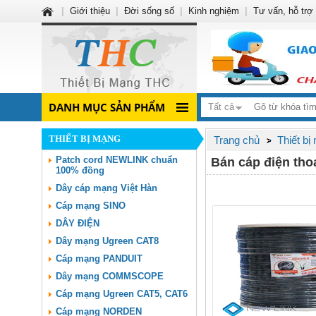
|
Giới thiệu
|
Đời sống số
|
Kinh nghiệm
|
Tư vấn, hỗ trợ
DANH MỤC SẢN PHẨM
Tất cả
THIẾT BỊ MẠNG
Trang chủ
Thiết bị
Patch cord NEWLINK chuẩn
Bán cáp điện thoại
100% đồng
Dây cáp mạng Việt Hàn
Cáp mạng SINO
DÂY ĐIỆN
Dây mạng Ugreen CAT8
Cáp mạng PANDUIT
Dây mạng COMMSCOPE
Cáp mạng Ugreen CAT5, CAT6
Cáp mạng NORDEN