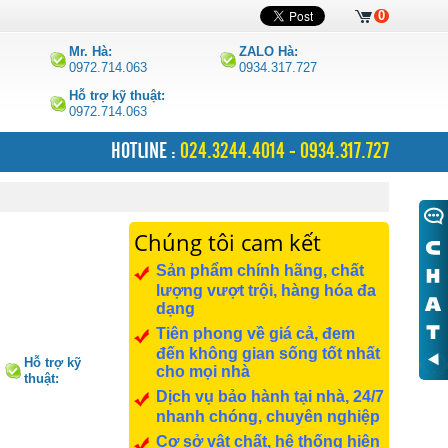
0
Mr. Hà:
ZALO Hà:
0972.714.063
0934.317.727
Hỗ trợ kỹ thuật:
0972.714.063
HOTLINE :
024.3244.4014 - 0934.317.727
Chúng tôi cam kết
Sản phẩm chính hãng, chất
lượng vượt trội, hàng hóa đa
dạng
Tiên phong về giá cả, đem
đến không gian sống tốt nhất
Hỗ trợ kỹ
cho mọi nhà
thuật:
0972.714.063
Dịch vụ bảo hành tại nhà, 24/7
nhanh chóng, chuyên nghiệp
Cơ sở vật chất, hệ thống hiện