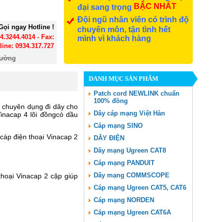
BẬC NHẤT
đại sang trọng
Đội ngũ nhân viên có trình độ
Gọi ngay Hotline !
chuyên môn, tận tình hết
24.3244.4014 - Fax:
mình vì khách hàng
line: 0934.317.727
đường
DANH MỤC SẢN PHẨM
Patch cord NEWLINK chuẩn
100% đồng
ốt chuyên dụng đi dây cho
Dây cáp mạng Việt Hàn
Vinacap 4 lõi đồngcó dầu
Cáp mạng SINO
cáp điện thoại Vinacap 2
DÂY ĐIỆN
Dây mạng Ugreen CAT8
Cáp mạng PANDUIT
Dây mạng COMMSCOPE
thoại Vinacap 2 cặp giúp
Cáp mạng Ugreen CAT5, CAT6
Cáp mạng NORDEN
Cáp mạng Ugreen CAT6A