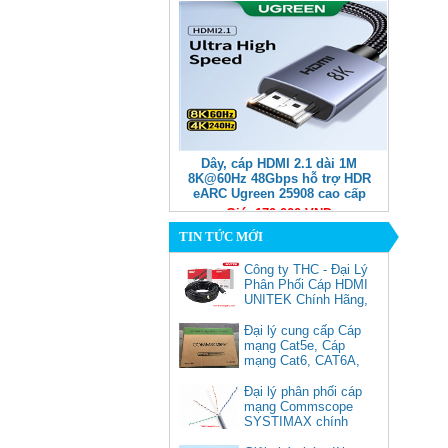
Dây, cáp HDMI 2.1 dài 1M
8K@60Hz 48Gbps hỗ trợ HDR
eARC Ugreen 25908 cao cấp
Giá: 170,000 VNĐ
TIN TỨC MỚI
Công ty THC - Đại Lý
Phân Phối Cáp HDMI
UNITEK Chính Hãng,
Đại lý cung cấp Cáp
mạng Cat5e, Cáp
mạng Cat6, CAT6A,
Cat5e FTP
Commscope
Đại lý phân phối cáp
Cáp chuyển USB Type-C sang
mạng Commscope
Displayport 1.4 độ phân giải
SYSTIMAX chính
8K@60Hz dài 1m Ugreen 25157
hãng tại Việt Nam