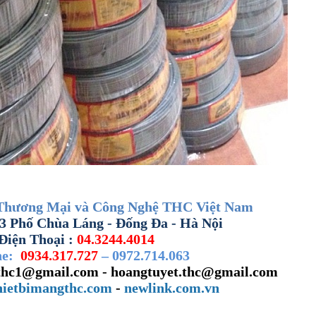
Thương Mại và Công Nghệ THC Việt Nam
3 Phố Chùa Láng - Đống Đa - Hà Nội
Điện Thoại :
04.3244.4014
ne:
0934.317.727
– 0972.714.063
hc1@gmail.com - hoangtuyet.thc@gmail.com
hietbimangthc.com
-
newlink.com.vn