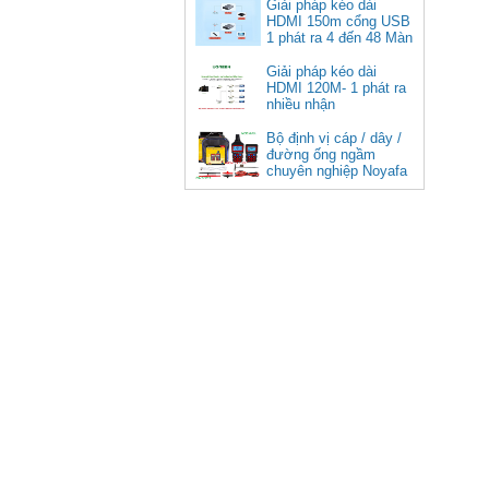
cao cấp
Giải pháp kéo dài
HDMI 150m cổng USB
Giá: 350,000 VNĐ
1 phát ra 4 đến 48 Màn
Hình Tivi
Giải pháp kéo dài
HDMI 120M- 1 phát ra
nhiều nhận
Bộ định vị cáp / dây /
đường ống ngầm
chuyên nghiệp Noyafa
NF-826
Cáp âm thanh 2x1.5 chống
nhiễu chống cháy ALANTEK
301-FRS015-E01P-3SG5 cao cấp
Giá: Liên hệ