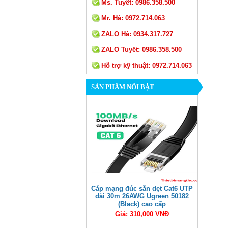
Ms. Tuyết:
0986.358.500
Mr. Hà:
0972.714.063
ZALO Hà:
0934.317.727
ZALO Tuyết:
0986.358.500
Hỗ trợ kỹ thuật:
0972.714.063
SẢN PHẨM NỔI BẬT
Cáp mạng đúc sẵn dẹt Cat6 UTP
dài 30m 26AWG Ugreen 50182
(Black) cao cấp
Giá: 310,000 VNĐ