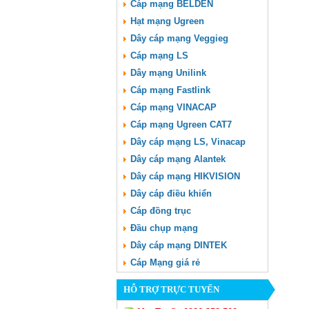
Cáp mạng BELDEN
Hạt mạng Ugreen
Dây cáp mạng Veggieg
Cáp mạng LS
Dây mạng Unilink
Cáp mạng Fastlink
Cáp mạng VINACAP
Cáp mạng Ugreen CAT7
Dây cáp mạng LS, Vinacap
Dây cáp mạng Alantek
Dây cáp mạng HIKVISION
Dây cáp điều khiển
Cáp đồng trục
Đầu chụp mạng
Dây cáp mạng DINTEK
Cáp Mạng giá rẻ
HỖ TRỢ TRỰC TUYẾN