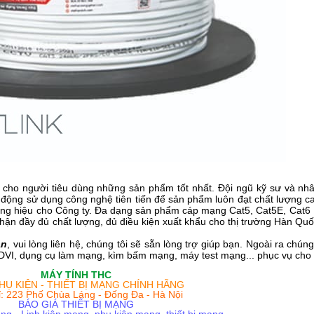
cho người tiêu dùng những sản phẩm tốt nhất. Đội ngũ kỹ sư và nhâ
động sử dụng công nghệ tiên tiến để sản phẩm luôn đạt chất lượng 
thương hiệu cho Công ty. Đa dạng sản phẩm cáp mạng Cat5, Cat5E, Cat6
ận đầy đủ chất lượng, đủ điều kiện xuất khẩu cho thị trường Hàn Quố
àn
, vui lòng liên hệ, chúng tôi sẽ sẵn lòng trợ giúp bạn. Ngoài ra chún
 DVI, dụng cụ làm mạng, kìm bấm mạng, máy test mạng... phục vụ cho 
MÁY TÍNH THC
HỤ KIỆN - THIẾT BỊ MẠNG CHÍNH HÃNG
ỉ: 223 Phố Chùa Láng - Đống Đa - Hà Nội
BÁO GIÁ THIẾT BỊ MẠNG