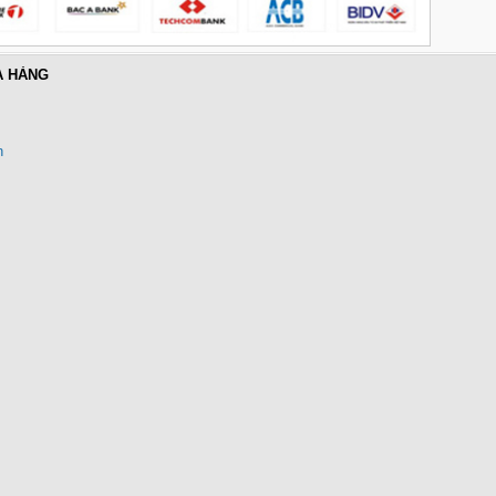
Cáp điều khiển 2 đôi 22AWG
A HÀNG
(Belden Control 22AWG 2pair
cable 305m cuộn) - (8723) cao
cấp
Giá: 6,500,000 VNĐ
n
Cáp Displayport 2.1 dài 2M độ
phân giải 16K@60Hz HDR
Ugreen 55568 cao cấp
Giá: 290,000 VNĐ