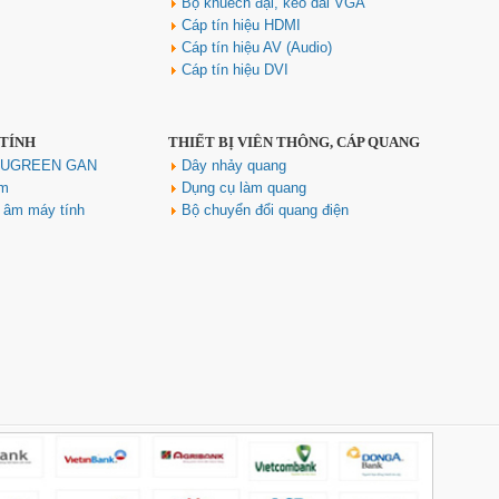
Bộ khuếch đại, kéo dài VGA
Hub USB Type C Groovy Robot
Uno 6 in 1 ra USB-C, USB-A 3.2,
Cáp tín hiệu HDMI
HDMI 4K@60Hz, Sạc PD 100W
Cáp tín hiệu AV (Audio)
Ugreen 35998
Cáp tín hiệu DVI
Giá: 650,000 VNĐ
 TÍNH
THIẾT BỊ VIỄN THÔNG, CÁP QUANG
h UGREEN GAN
Dây nhảy quang
ím
Dụng cụ làm quang
u âm máy tính
Bộ chuyển đổi quang điện
Hub USB Type-C 6 in 1 HDMI
4K@60Hz, Hub USB 3.0, Lan,
PD 100W Ugreen 45000 cao cấp
Giá: 650,000 VNĐ