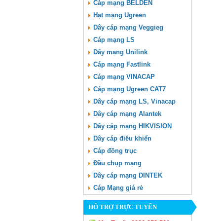
Cáp mạng BELDEN
Hạt mạng Ugreen
Dây cáp mạng Veggieg
Cáp mạng LS
Dây mạng Unilink
Cáp mạng Fastlink
Cáp mạng VINACAP
Cáp mạng Ugreen CAT7
Dây cáp mạng LS, Vinacap
Dây cáp mạng Alantek
Dây cáp mạng HIKVISION
Dây cáp điều khiển
Cáp đồng trục
Đầu chụp mạng
Dây cáp mạng DINTEK
Cáp Mạng giá rẻ
HỖ TRỢ TRỰC TUYẾN