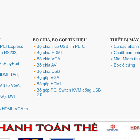
I
BỘ CHIA, BỘ GỘP TÍN HIỆU
THIẾT BỊ MÁY
 PCI Express
Bộ chia Hub USB TYPE C
Củ sạc nhan
to RS232,
Bộ chia HDMI
Chuột bàn ph
Bộ chia VGA
Mic, Micro th
isPlayPort,
Bộ chia AV
Box ổ cứng
Bộ chia USB
 HDMI, DVI,
Bộ gộp VGA
Bộ gộp HDMI
MI) to VGA,
Bộ gộp PC, Switch KVM cổng USB
2.0
AV), DVI
to HDMI, VGA to