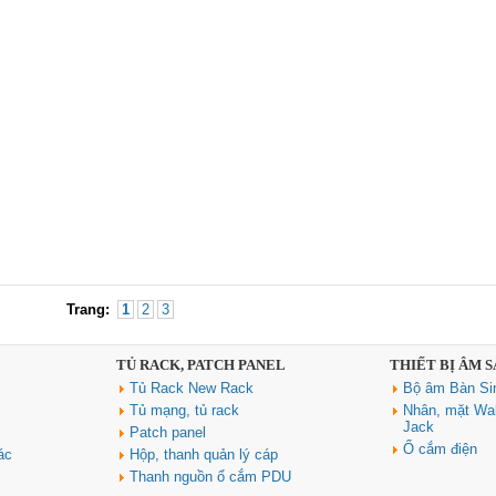
Trang:
1
2
3
TỦ RACK, PATCH PANEL
THIẾT BỊ ÂM 
Tủ Rack New Rack
Bộ âm Bàn Si
Tủ mạng, tủ rack
Nhân, mặt Wal
Jack
Patch panel
Ổ cắm điện
ác
Hộp, thanh quản lý cáp
Thanh nguồn ổ cắm PDU