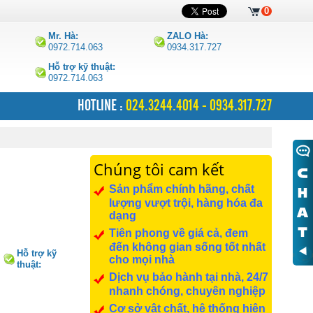
0
Mr. Hà:
ZALO Hà:
0972.714.063
0934.317.727
Hỗ trợ kỹ thuật:
0972.714.063
HOTLINE :
024.3244.4014 - 0934.317.727
Chúng tôi cam kết
Sản phẩm chính hãng, chất
lượng vượt trội, hàng hóa đa
dạng
Tiên phong về giá cả, đem
đến không gian sống tốt nhất
Hỗ trợ kỹ
cho mọi nhà
thuật:
0972.714.063
Dịch vụ bảo hành tại nhà, 24/7
nhanh chóng, chuyên nghiệp
Cơ sở vật chất, hệ thống hiện