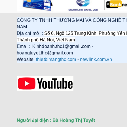
CÔNG TY TNHH THƯƠNG MẠI VÀ CÔNG NGHỆ T
NAM
Địa chỉ mới :
Số 6, Ngõ 125 Trung Kinh, Phường Yên 
Thành phố Hà Nội, Việt Nam
Email: Kinhdoanh.thc1@gmail.com -
hoangtuyet.thc@gmail.com
Website:
thietbimangthc.com
-
newlink.com.vn
Người đại diện : Bà Hoàng Thị Tuyết