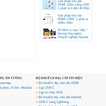
cao cấp
Giải pháp kéo dài
HDMI 150m cổng USB
Giá: 350,000 VNĐ
1 phát ra 4 đến 48 Màn
Hình Tivi
Giải pháp kéo dài
HDMI 120M- 1 phát ra
nhiều nhận
Bộ định vị cáp / dây /
đường ống ngầm
chuyên nghiệp Noyafa
NF-826
Cáp âm thanh 2x1.5 chống
nhiễu chống cháy ALANTEK
301-FRS015-E01P-3SG5 cao cấp
Giá: Liên hệ
SÀN, ÂM TƯỜNG
BỘ KHUẾCH ĐẠI, CÁP TÍN HIỆU
noamigo
Bộ khuếch đại, kéo dài HDMI
l plate, ổ cắm, Modular
Cáp USB-C
Cáp tín hiệu VGA
Bộ khuếch đại, kéo dài Internet
USB-C sang Lightning