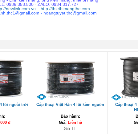
g - Linh kiện mạng, phụ kiện mạng, thiết bị mạng
L: 0986.358.500 - ZALO: 0934.317.727
tp://newlink.com.vn
–
http://thietbimangthc.com
anh.thc1@gmail.com - hoangtuyet.thc@gmail.com
4 lõi ngoài trời
Cáp thoại Việt Hàn 4 lõi kèm nguồn
Cáp thoại 4
H
nh:
Bảo hành:
B
,000 đ
Giá:
Liên hệ
Gi
T:
Giá TT: