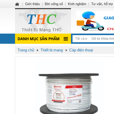
|
Giới thiệu
|
Đời sống số
|
Kinh nghiệm
|
Tư vấn, hỗ trợ
DANH MỤC SẢN PHẨM
Tất cả
Trang chủ
Thiết bị mạng
Cáp điện thoại