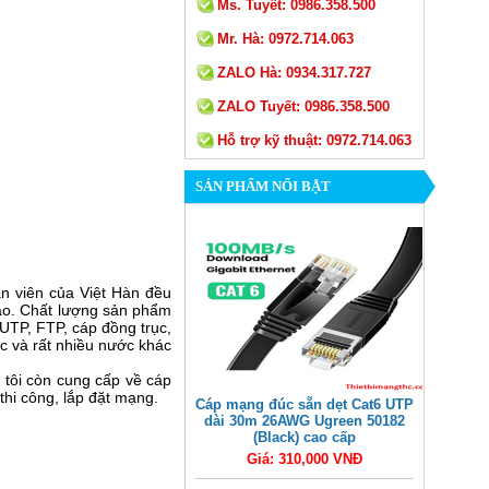
Ms. Tuyết:
0986.358.500
Mr. Hà:
0972.714.063
ZALO Hà:
0934.317.727
ZALO Tuyết:
0986.358.500
Hỗ trợ kỹ thuật:
0972.714.063
SẢN PHẨM NỔI BẬT
n viên của Việt Hàn đều
cao. Chất lượng sản phẩm
 UTP, FTP, cáp đồng trục,
c và rất nhiều nước khác
g tôi còn cung cấp về cáp
thi công, lắp đặt mạng.
Cáp mạng đúc sẵn dẹt Cat6 UTP
dài 30m 26AWG Ugreen 50182
(Black) cao cấp
Giá: 310,000 VNĐ