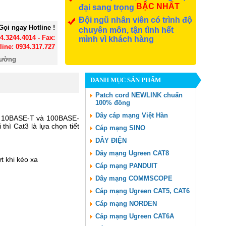
BẬC NHẤT
đại sang trọng
Đội ngũ nhân viên có trình độ
Gọi ngay Hotline !
chuyên môn, tận tình hết
24.3244.4014 - Fax:
mình vì khách hàng
line: 0934.317.727
đường
DANH MỤC SẢN PHẨM
Patch cord NEWLINK chuẩn
100% đồng
Dây cáp mạng Việt Hàn
et 10BASE-T và 100BASE-
thì Cat3 là lựa chọn tiết
Cáp mạng SINO
DÂY ĐIỆN
Dây mạng Ugreen CAT8
t khi kéo xa
Cáp mạng PANDUIT
Dây mạng COMMSCOPE
Cáp mạng Ugreen CAT5, CAT6
Cáp mạng NORDEN
Cáp mạng Ugreen CAT6A