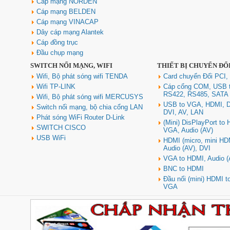
Cáp mạng NORDEN
Cáp mạng BELDEN
Cáp mạng VINACAP
Dây cáp mạng Alantek
Cáp đồng trục
Đầu chụp mạng
SWITCH NỐI MẠNG, WIFI
THIẾT BỊ CHUYỂN ĐỔ
Wifi, Bộ phát sóng wifi TENDA
Card chuyển Đổi PCI,
Wifi TP-LINK
Cáp cổng COM, USB 
RS422, RS485, SATA
Wifi, Bộ phát sóng wifi MERCUSYS
USB to VGA, HDMI, D
Switch nối mạng, bộ chia cổng LAN
DVI, AV, LAN
Phát sóng WiFi Router D-Link
(Mini) DisPlayPort to
SWITCH CISCO
VGA, Audio (AV)
USB WiFi
HDMI (micro, mini HD
Audio (AV), DVI
VGA to HDMI, Audio (
BNC to HDMI
Đầu nối (mini) HDMI 
VGA