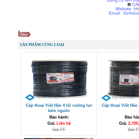
Dụng cụ làm mạn
☎️
CAL
Website:
ht
Email: Kinhdo
SẢN PHẨM CÙNG LOẠI
Cáp thoại Việt Hàn 4 lõi cường lực
Cáp thoại Việt Hàn 
kèm nguồn
Bảo hành:
Bảo hà
Giá:
Liên hệ
Giá:
2,700
Giá TT:
Giá T