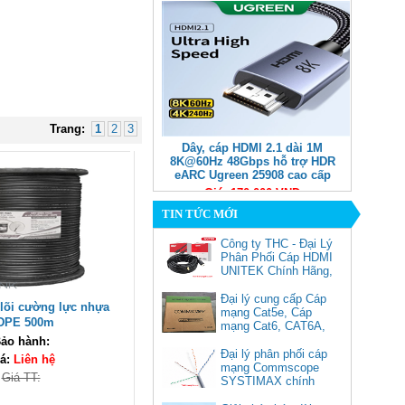
Trang:
1
2
3
Dây, cáp HDMI 2.1 dài 1M
8K@60Hz 48Gbps hỗ trợ HDR
eARC Ugreen 25908 cao cấp
Giá: 170,000 VNĐ
TIN TỨC MỚI
Công ty THC - Đại Lý
Phân Phối Cáp HDMI
UNITEK Chính Hãng,
Đại lý cung cấp Cáp
 lõi cường lực nhựa
mạng Cat5e, Cáp
DPE 500m
mạng Cat6, CAT6A,
Cat5e FTP
ảo hành:
Commscope
Đại lý phân phối cáp
á:
Liên hệ
Cáp chuyển USB Type-C sang
mạng Commscope
Giá TT:
Displayport 1.4 độ phân giải
SYSTIMAX chính
8K@60Hz dài 1m Ugreen 25157
hãng tại Việt Nam