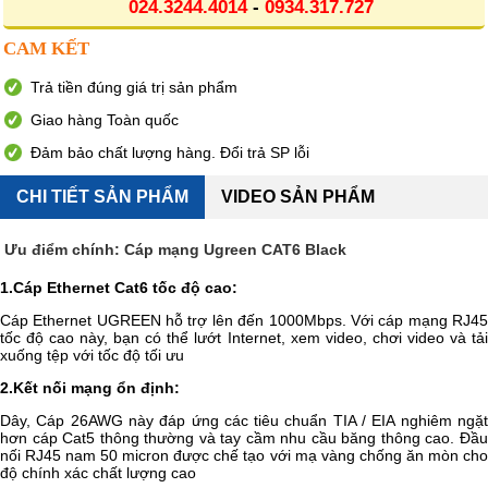
024.3244.4014
-
0934.317.727
CAM KẾT
Trả tiền đúng giá trị sản phẩm
Giao hàng Toàn quốc
Đảm bảo chất lượng hàng. Đổi trả SP lỗi
CHI TIẾT SẢN PHẨM
VIDEO SẢN PHẨM
Ưu điểm chính: Cáp mạng Ugreen CAT6 Black
1
.C
áp Ethernet Cat6 tốc độ cao:
Cáp Ethernet UGREEN hỗ trợ lên đến 1000Mbps. Với cáp mạng RJ45
tốc độ cao này, bạn có thể lướt Internet, xem video, chơi video và tải
xuống tệp với tốc độ tối ưu
2
.
Kết nối mạng ổn định:
Dây, Cáp 26AWG này đáp ứng các tiêu chuẩn TIA / EIA nghiêm ngặt
hơn cáp Cat5 thông thường và tay cầm nhu cầu băng thông cao. Đầu
nối RJ45 nam 50 micron được chế tạo với mạ vàng chống ăn mòn cho
độ chính xác chất lượng cao