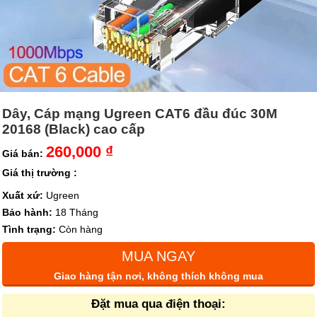
Dây, Cáp mạng Ugreen CAT6 đầu đúc 30M
20168 (Black) cao cấp
260,000 ₫
Giá bán:
Giá thị trường :
Xuất xứ:
Ugreen
Bảo hành:
18 Tháng
Tình trạng:
Còn hàng
MUA NGAY
Giao hàng tận nơi, không thích không mua
Đặt mua qua điện thoại: