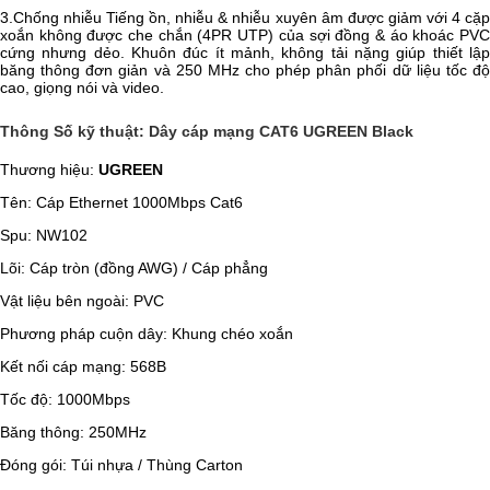
3.Chống nhiễu Tiếng ồn, nhiễu & nhiễu xuyên âm được giảm với 4 cặp
xoắn không được che chắn (4PR UTP) của sợi đồng & áo khoác PVC
cứng nhưng dẻo. Khuôn đúc ít mảnh, không tải nặng giúp thiết lập
băng thông đơn giản và 250 MHz cho phép phân phối dữ liệu tốc độ
cao, giọng nói và video.
Thông Số kỹ thuật: Dây cáp mạng CAT6 UGREEN Black
Thương hiệu:
UGREEN
Tên: Cáp Ethernet 1000Mbps Cat6
Spu: NW102
Lõi: Cáp tròn (đồng AWG) / Cáp phẳng
Vật liệu bên ngoài: PVC
Phương pháp cuộn dây: Khung chéo xoắn
Kết nối cáp mạng: 568B
Tốc độ: 1000Mbps
Băng thông: 250MHz
Đóng gói: Túi nhựa / Thùng Carton