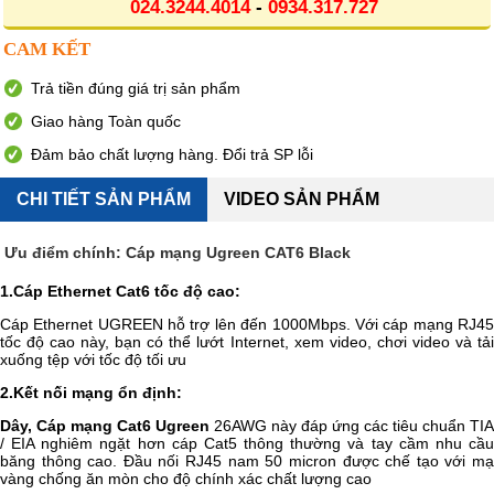
024.3244.4014
-
0934.317.727
CAM KẾT
Trả tiền đúng giá trị sản phẩm
Giao hàng Toàn quốc
Đảm bảo chất lượng hàng. Đổi trả SP lỗi
CHI TIẾT SẢN PHẨM
VIDEO SẢN PHẨM
Ưu điểm chính: Cáp mạng Ugreen CAT6 Black
1
.C
áp Ethernet Cat6 tốc độ cao:
Cáp Ethernet UGREEN hỗ trợ lên đến 1000Mbps. Với cáp mạng RJ45
tốc độ cao này, bạn có thể lướt Internet, xem video, chơi video và tải
xuống tệp với tốc độ tối ưu
2
.
Kết nối mạng ổn định:
Dây, Cáp mạng Cat6 Ugreen
26AWG này đáp ứng các tiêu chuẩn TIA
/ EIA nghiêm ngặt hơn cáp Cat5 thông thường và tay cầm nhu cầu
băng thông cao. Đầu nối RJ45 nam 50 micron được chế tạo với mạ
vàng chống ăn mòn cho độ chính xác chất lượng cao