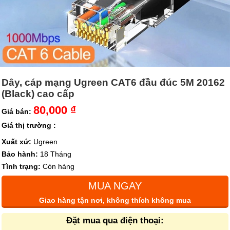
Dây, cáp mạng Ugreen CAT6 đầu đúc 5M 20162
(Black) cao cấp
80,000 ₫
Giá bán:
Giá thị trường :
Xuất xứ:
Ugreen
Bảo hành:
18 Tháng
Tình trạng:
Còn hàng
MUA NGAY
Giao hàng tận nơi, không thích không mua
Đặt mua qua điện thoại: