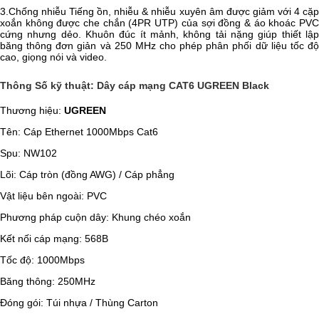
3.Chống nhiễu Tiếng ồn, nhiễu & nhiễu xuyên âm được giảm với 4 cặp
xoắn không được che chắn (4PR UTP) của sợi đồng & áo khoác PVC
cứng nhưng dẻo. Khuôn đúc ít mảnh, không tải nặng giúp thiết lập
băng thông đơn giản và 250 MHz cho phép phân phối dữ liệu tốc độ
cao, giọng nói và video.
Thông Số kỹ thuật: Dây cáp mạng CAT6 UGREEN Black
Thương hiệu:
UGREEN
Tên: Cáp Ethernet 1000Mbps Cat6
Spu: NW102
Lõi: Cáp tròn (đồng AWG) / Cáp phẳng
Vật liệu bên ngoài: PVC
Phương pháp cuộn dây: Khung chéo xoắn
Kết nối cáp mạng: 568B
Tốc độ: 1000Mbps
Băng thông: 250MHz
Đóng gói: Túi nhựa / Thùng Carton