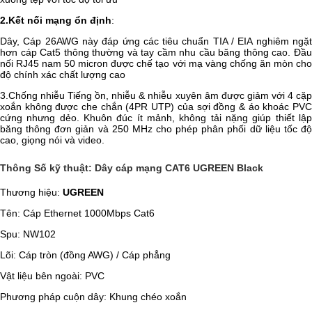
2
.
Kết nối mạng ổn định
:
Dây, Cáp 26AWG này đáp ứng các tiêu chuẩn TIA / EIA nghiêm ngặt
hơn cáp Cat5 thông thường và tay cầm nhu cầu băng thông cao. Đầu
nối RJ45 nam 50 micron được chế tạo với mạ vàng chống ăn mòn cho
độ chính xác chất lượng cao
3.Chống nhiễu Tiếng ồn, nhiễu & nhiễu xuyên âm được giảm với 4 cặp
xoắn không được che chắn (4PR UTP) của sợi đồng & áo khoác PVC
cứng nhưng dẻo. Khuôn đúc ít mảnh, không tải nặng giúp thiết lập
băng thông đơn giản và 250 MHz cho phép phân phối dữ liệu tốc độ
cao, giọng nói và video.
Thông Số kỹ thuật: Dây cáp mạng CAT6 UGREEN Black
Thương hiệu:
UGREEN
Tên: Cáp Ethernet 1000Mbps Cat6
Spu: NW102
Lõi: Cáp tròn (đồng AWG) / Cáp phẳng
Vật liệu bên ngoài: PVC
Phương pháp cuộn dây: Khung chéo xoắn