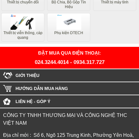
Thiết bị chuyển đổi
Bộ Chia, Bộ Gộp Tín
Thiết bị máy tính
Hiệu
Thiết bị viễn thông, cáp
Phụ kiện DTECH
quang
ĐẶT MUA QUA ĐIỆN THOẠI:
024.3244.4014
-
0934.317.727
GIỚI THIỆU
HƯỚNG DẪN MUA HÀNG
LIÊN HỆ - GÓP Ý
CÔNG TY TNHH THƯƠNG MẠI VÀ CÔNG NGHỆ THC
VIỆT NAM
Địa chỉ mới : Số 6, Ngõ 125 Trung Kinh, Phường Yên Hoà,