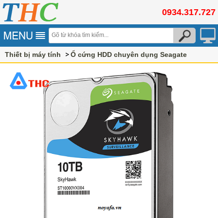
0934.317.727
Thiết bị máy tính
Ổ cứng HDD chuyên dụng Seagate