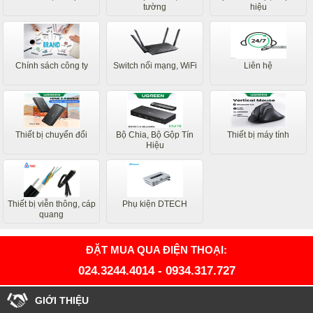
tường
hiệu
Chính sách công ty
Switch nối mạng, WiFi
Liên hệ
Thiết bị chuyển đổi
Bộ Chia, Bộ Gộp Tín
Thiết bị máy tính
Hiệu
Thiết bị viễn thông, cáp
Phụ kiện DTECH
quang
ĐẶT MUA QUA ĐIỆN THOẠI:
024.3244.4014
-
0934.317.727
GIỚI THIỆU