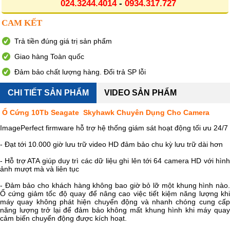
024.3244.4014
-
0934.317.727
CAM KẾT
Trả tiền đúng giá trị sản phẩm
Giao hàng Toàn quốc
Đảm bảo chất lượng hàng. Đổi trả SP lỗi
CHI TIẾT SẢN PHẨM
VIDEO SẢN PHẨM
Ổ Cứng 10Tb Seagate Skyhawk Chuyên Dụng Cho Camera
ImagePerfect firmware hỗ trợ hệ thống giám sát hoạt động tối ưu 24/7
- Đạt tới 10.000 giờ lưu trữ video HD đảm bảo chu kỳ lưu trữ dài hơn
- Hỗ trợ ATA giúp duy trì các dữ liệu ghi lên tới 64 camera HD với hình
ảnh mượt mà và liên tục
- Đảm bảo cho khách hàng không bao giờ bỏ lỡ một khung hình nào.
Ổ cứng giảm tốc độ quay để nâng cao việc tiết kiệm năng lượng khi
máy quay không phát hiện chuyển động và nhanh chóng cung cấp
năng lượng trở lại để đảm bảo không mất khung hình khi máy quay
cảm biến chuyển động được kích hoạt.