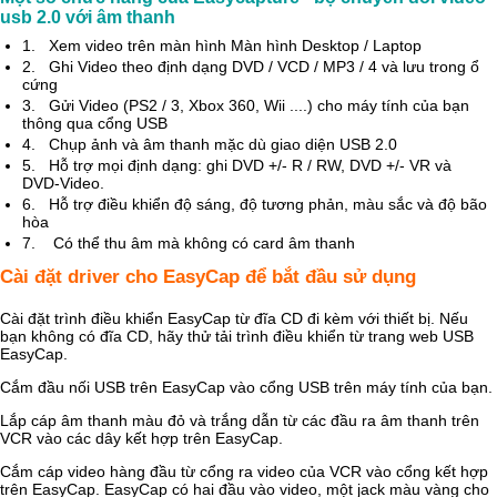
usb 2.0 với âm thanh
1.
Xem video trên màn hình Màn hình Desktop / Laptop
2.
Ghi Video theo định dạng DVD / VCD / MP3 / 4 và lưu trong ổ
cứng
3.
Gửi Video (PS2 / 3, Xbox 360, Wii ....) cho máy tính của bạn
thông qua cổng USB
4.
Chụp ảnh và âm thanh mặc dù giao diện USB 2.0
5.
Hỗ trợ mọi định dạng: ghi DVD +/- R / RW, DVD +/- VR và
DVD-Video.
6.
Hỗ trợ điều khiển độ sáng, độ tương phản, màu sắc và độ bão
hòa
7. Có thể thu âm mà không có card âm thanh
Cài đặt driver cho EasyCap để bắt đầu sử dụng
Cài đặt trình điều khiển EasyCap từ đĩa CD đi kèm với thiết bị. Nếu
bạn không có đĩa CD, hãy thử tải trình điều khiển từ trang web USB
EasyCap.
Cắm đầu nối USB trên EasyCap vào cổng USB trên máy tính của bạn.
Lắp cáp âm thanh màu đỏ và trắng dẫn từ các đầu ra âm thanh trên
VCR vào các dây kết hợp trên EasyCap.
Cắm cáp video hàng đầu từ cổng ra video của VCR vào cổng kết hợp
trên EasyCap. EasyCap có hai đầu vào video, một jack màu vàng cho