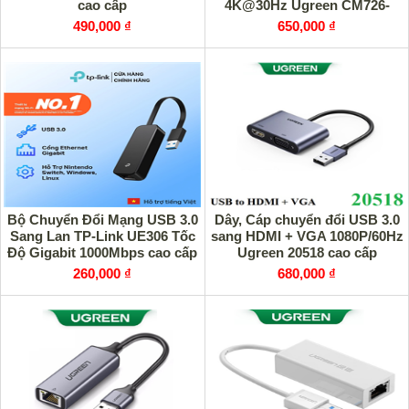
cao cấp
4K@30Hz Ugreen CM726-
25773 cao cấp
490,000 ₫
650,000 ₫
Bộ Chuyển Đổi Mạng USB 3.0
Dây, Cáp chuyển đổi USB 3.0
Sang Lan TP-Link UE306 Tốc
sang HDMI + VGA 1080P/60Hz
Độ Gigabit 1000Mbps cao cấp
Ugreen 20518 cao cấp
260,000 ₫
680,000 ₫