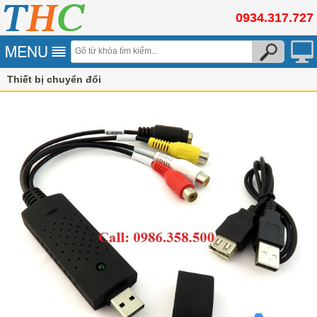
0934.317.727
Thiết bị chuyển đổi
USB to VGA, HDMI, DisPlayPort, DVI, AV, LAN