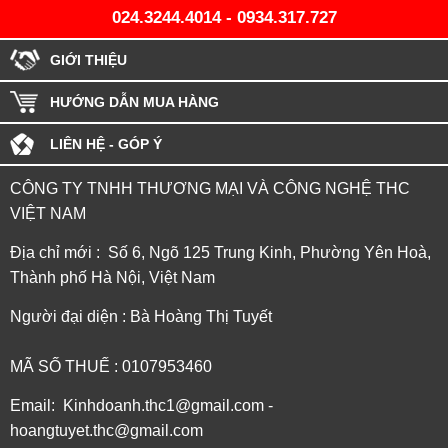
024.3244.4014
-
0934.317.727
GIỚI THIỆU
HƯỚNG DẪN MUA HÀNG
LIÊN HỆ - GÓP Ý
CÔNG TY TNHH THƯƠNG MẠI VÀ CÔNG NGHỆ THC
VIỆT NAM
Địa chỉ mới : Số 6, Ngõ 125 Trung Kinh, Phường Yên Hoà,
Thành phố Hà Nội, Việt Nam
Người đại diện : Bà Hoàng Thị Tuyết
MÃ SỐ THUẾ : 0107953460
Email: Kinhdoanh.thc1@gmail.com -
hoangtuyet.thc@gmail.com