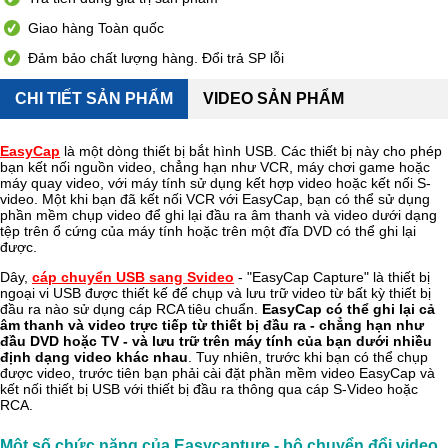
Giao hàng Toàn quốc
Đảm bảo chất lượng hàng. Đổi trả SP lỗi
CHI TIẾT SẢN PHẨM
VIDEO SẢN PHẨM
EasyCap
là một dòng thiết bị bắt hình USB. Các thiết bị này cho phép
bạn kết nối nguồn video, chẳng hạn như VCR, máy chơi game hoặc
máy quay video, với máy tính sử dụng kết hợp video hoặc kết nối S-
video. Một khi bạn đã kết nối VCR với EasyCap, bạn có thể sử dụng
phần mềm chụp video để ghi lại đầu ra âm thanh và video dưới dạng
tệp trên ổ cứng của máy tính hoặc trên một đĩa DVD có thể ghi lại
được.
Dây,
cáp chuyển USB sang Svideo
- "EasyCap Capture" là thiết bị
ngoại vi USB được thiết kế để chụp và lưu trữ video từ bất kỳ thiết bị
đầu ra nào sử dụng cáp RCA tiêu chuẩn.
EasyCap có thể ghi lại cả
âm thanh và video trực tiếp từ thiết bị đầu ra - chẳng hạn như
đầu DVD hoặc TV - và lưu trữ trên máy tính của bạn dưới nhiều
định dạng video khác nhau
. Tuy nhiên, trước khi bạn có thể chụp
được video, trước tiên bạn phải cài đặt phần mềm video EasyCap và
kết nối thiết bị USB với thiết bị đầu ra thông qua cáp S-Video hoặc
RCA.
Một số chức năng của Easycapture - bộ chuyển đổi video