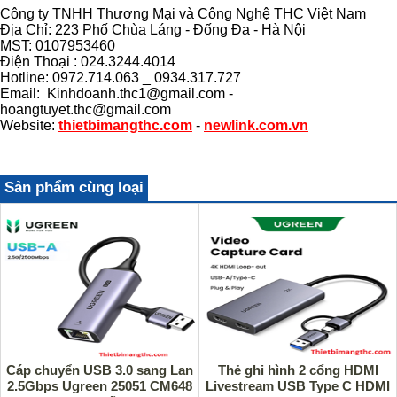
Công ty TNHH Thương Mại và Công Nghệ THC Việt Nam
Địa Chỉ: 223 Phố Chùa Láng - Đống Đa - Hà Nội
MST: 0107953460
Điện Thoại : 024.3244.4014
Hotline: 0972.714.063 _ 0934.317.727
Email: Kinhdoanh.thc1@gmail.com -
hoangtuyet.thc@gmail.com
Website:
thietbimangthc.com
-
newlink.com.vn
Sản phẩm cùng loại
Cáp chuyển USB 3.0 sang Lan
Thẻ ghi hình 2 cổng HDMI
2.5Gbps Ugreen 25051 CM648
Livestream USB Type C HDMI