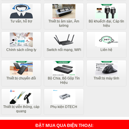
Tư vấn, hỗ trợ
Thiết bị âm sàn, Âm
Bộ khuếch đại, Cáp tín
tường
hiệu
Chính sách công ty
Switch nối mạng, WiFi
Liên hệ
Thiết bị chuyển đổi
Bộ Chia, Bộ Gộp Tín
Thiết bị máy tính
Hiệu
Thiết bị viễn thông, cáp
Phụ kiện DTECH
quang
ĐẶT MUA QUA ĐIỆN THOẠI: