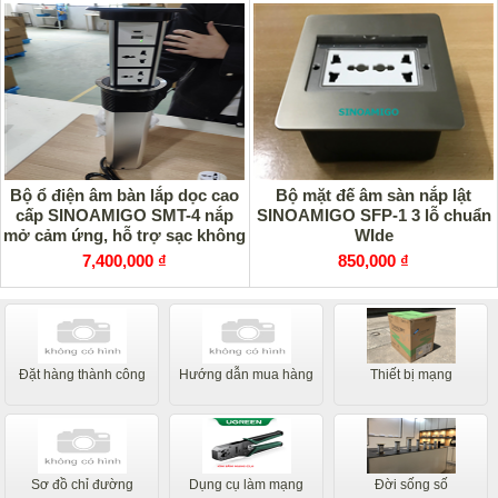
Bộ ổ điện âm bàn lắp dọc cao
Bộ mặt đế âm sàn nắp lật
cấp SINOAMIGO SMT-4 nắp
SINOAMIGO SFP-1 3 lỗ chuẩn
mở cảm ứng, hỗ trợ sạc không
WIde
dây 15W
7,400,000 ₫
850,000 ₫
Đặt hàng thành công
Hướng dẫn mua hàng
Thiết bị mạng
Sơ đồ chỉ đường
Dụng cụ làm mạng
Đời sống số