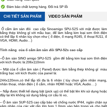
Đảm bảo chất lượng hàng. Đổi trả SP lỗi
CHI TIẾT SẢN PHẨM
VIDEO SẢN PHẨM
Ổ cắm âm sàn đôi cao cấp Sinoamigo SPU-52S với mặt được làm
bằng thép không gỉ với mầu bạc, đế làm bằng kim loại sơn tĩnh điện
có thế lắp 6 nhân tùy chọn như ( ổ điện, ổ mạng RJ45, ổ thoại RJ11, ổ
VGA, HDMI, Audio…)
Tính năng của ổ cắm âm sàn đôi SPU-52s cao cấp
–Ổ âm sàn SINO amigo SPU-52S gồm đế bằng kim loại sơn tĩnh điện
với kích thước là:206x110mm
– Mặt của ổ cắm âm sàn ( Panel) được làm bằng thép không gỉ màu
trắng bạc với kích thước của panel là:
244x120mm,có thể lắp tối đa là 6 nhân ( tùy chọn gồm nhân mạng,
nhân thoại, nhân điện ( ổ cắm, nhân HDMI hoặc VGA, Audio….)
– Nắp được thiết kế dạng bật (pick up) có thể bật lên khi sử dụng hoặc
đậy lại khi không sử dụng bằng cơ cấu lò xo,
– Ổ âm sàn SUP-52S cao cấp bảo vệ chống nước IP44, ngăn chặn sự
xâm nhập của các vật rắn lớn hơn 1.0mm vào bên trong và cho biết