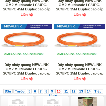
Dây nhảy quang NEWLINK
Dây nhảy quang NEWLINK
OM2 Multimode LC/UPC-
OM2 Multimode LC/UPC-
SC/UPC 45M Duplex cao cấp
SC/UPC 35M Duplex cao cấp
Liên hệ
Liên hệ
Dây nhảy quang NEWLINK
Dây nhảy quang NEWLINK
OM2 Multimode LC/UPC-
OM2 Multimode LC/UPC-
SC/UPC 25M Duplex cao cấp
SC/UPC 15M Duplex cao cấp
Liên hệ
Liên hệ
Đầu
Trước
5
6
7
8
9
10
11
12
13
14
Tiếp
Cuối