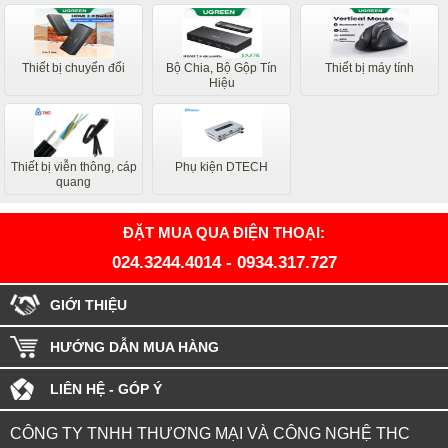
Thiết bị chuyển đổi
Bộ Chia, Bộ Gộp Tín
Thiết bị máy tính
Hiệu
Thiết bị viễn thông, cáp
Phụ kiện DTECH
quang
ĐẶT MUA QUA ĐIỆN THOẠI:
024.3244.4014
-
0934.317.727
GIỚI THIỆU
HƯỚNG DẪN MUA HÀNG
LIÊN HỆ - GÓP Ý
CÔNG TY TNHH THƯƠNG MẠI VÀ CÔNG NGHỆ THC