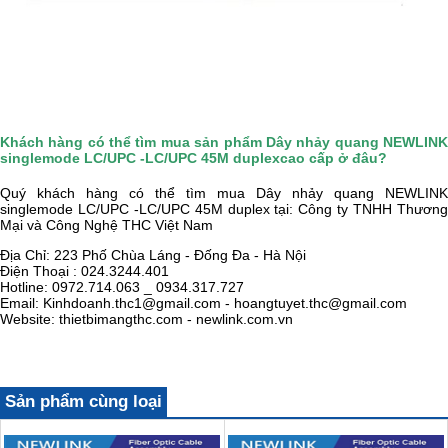
Khách hàng có thể tìm mua sản phẩm Dây nhảy quang NEWLINK
singlemode LC/UPC -LC/UPC 45M duplexcao cấp ở đâu?
Quý khách hàng có thể tìm mua Dây nhảy quang NEWLINK
singlemode LC/UPC -LC/UPC 45M duplex tại:
Công ty TNHH Thươn
Mại và Công Nghệ THC Việt Nam
Địa Chỉ: 223 Phố Chùa Láng - Đống Đa - Hà Nội
Điện Thoại : 024.3244.401
Hotline: 0972.714.063 _ 0934.317.727
Email: Kinhdoanh.thc1@gmail.com - hoangtuyet.thc@gmail.com
Website: thietbimangthc.com - newlink.com.vn
Sản phẩm cùng loại