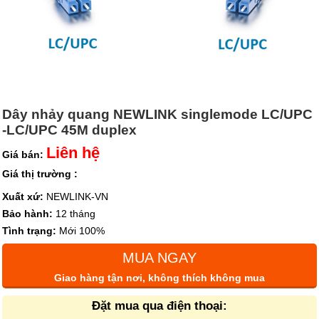
Dây nhảy quang NEWLINK singlemode LC/UPC
-LC/UPC 45M duplex
Liên hệ
Giá bán:
Giá thị trường :
Xuất xứ:
NEWLINK-VN
Bảo hành:
12 tháng
Tình trạng:
Mới 100%
MUA NGAY
Giao hàng tận nơi, không thích không mua
Đặt mua qua điện thoại: