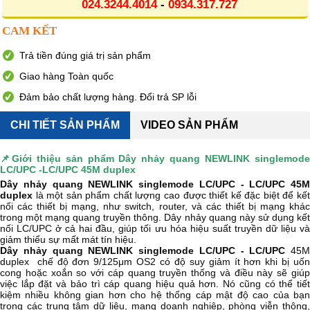
024.3244.4014
-
0934.317.727
CAM KẾT
Trả tiền đúng giá trị sản phẩm
Giao hàng Toàn quốc
Đảm bảo chất lượng hàng. Đổi trả SP lỗi
CHI TIẾT SẢN PHẨM
VIDEO SẢN PHẨM
📌Giới thiệu sản phẩm
Dây nhảy quang NEWLINK singlemod
LC/UPC -LC/UPC 45M duplex
Dây nhảy quang NEWLINK singlemode LC/UPC - LC/UPC 45M
duplex
là một sản phẩm chất lượng cao được thiết kế đặc biệt để kết
nối các thiết bị mạng, như switch, router, và các thiết bị mạng khác
trong một mạng quang truyền thông. Dây nhảy quang này sử dụng kết
nối LC/UPC ở cả hai đầu, giúp tối ưu hóa hiệu suất truyền dữ liệu và
giảm thiểu sự mất mát tín hiệu.
Dây nhảy quang NEWLINK singlemode LC/UPC - LC/UPC
45M
duplex chế độ đơn 9/125μm OS2 có độ suy giảm ít hơn khi bị uốn
cong hoặc xoắn so với cáp quang truyền thống và điều này sẽ giúp
việc lắp đặt và bảo trì cáp quang hiệu quả hơn. Nó cũng có thể tiết
kiệm nhiều không gian hơn cho hệ thống cáp mật độ cao của bạn
trong các trung tâm dữ liệu, mạng doanh nghiệp, phòng viễn thông,