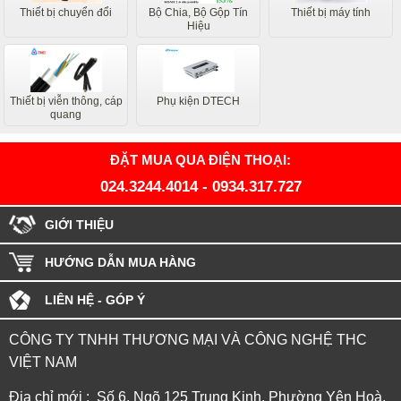
Thiết bị chuyển đổi
Bộ Chia, Bộ Gộp Tín
Thiết bị máy tính
Hiệu
Thiết bị viễn thông, cáp
Phụ kiện DTECH
quang
ĐẶT MUA QUA ĐIỆN THOẠI:
024.3244.4014
-
0934.317.727
GIỚI THIỆU
HƯỚNG DẪN MUA HÀNG
LIÊN HỆ - GÓP Ý
CÔNG TY TNHH THƯƠNG MẠI VÀ CÔNG NGHỆ THC
VIỆT NAM
Địa chỉ mới : Số 6, Ngõ 125 Trung Kinh, Phường Yên Hoà,