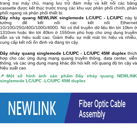
trang trại máy chủ, mạng lưu trữ đám mây và kết nối các băng
cassette được kết thúc trước trong các khu vực phân phối chính, phân
phối ngang và phân phối thiết bị.
Dây nhảy quang NEWLINK singlemode LC/UPC - LC/UPC
này l
tưởng để kết nối các kết nối Ethernet
1G/10G/25G/40G/100G/400G. Nó có thể truyền dữ liệu lên tới 10km ở
1310nm hoặc lên tới 40km ở 1550nm phù hợp cho ứng dụng truyền
dẫn xa và hiệu suất cao. Giảm thiểu sự mất mát tín hiệu và nhiễu,
cung cấp kết nối ổn định và đáng tin cậy.
Dây nhảy quang singlemode LC/UPC - LC/UPC 45M duplex
thíc
hợp cho các ứng dụng mạng quang truyền thông, data center, viễn
thông, và các ứng dụng mạng khác đòi hỏi kết nối quang độ tin cậy và
hiệu suất cao.
📌
Một số hình ảnh sản phẩm
Dây nhảy quang NEWLIN
singlemode LC/UPC -LC/UPC 45M duplex