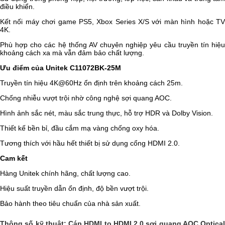
điều khiển.
Kết nối máy chơi game PS5, Xbox Series X/S với màn hình hoặc TV
4K.
Phù hợp cho các hệ thống AV chuyên nghiệp yêu cầu truyền tín hiệu
khoảng cách xa mà vẫn đảm bảo chất lượng.
Ưu điểm của Unitek C11072BK-25M
Truyền tín hiệu 4K@60Hz ổn định trên khoảng cách 25m.
Chống nhiễu vượt trội nhờ công nghệ sợi quang AOC.
Hình ảnh sắc nét, màu sắc trung thực, hỗ trợ HDR và Dolby Vision.
Thiết kế bền bỉ, đầu cắm mạ vàng chống oxy hóa.
Tương thích với hầu hết thiết bị sử dụng cổng HDMI 2.0.
Cam kết
Hàng Unitek chính hãng, chất lượng cao.
Hiệu suất truyền dẫn ổn định, độ bền vượt trội.
Bảo hành theo tiêu chuẩn của nhà sản xuất.
Thông số kỹ thuật: Cáp HDMI to HDMI 2.0 sợi quang AOC Optical