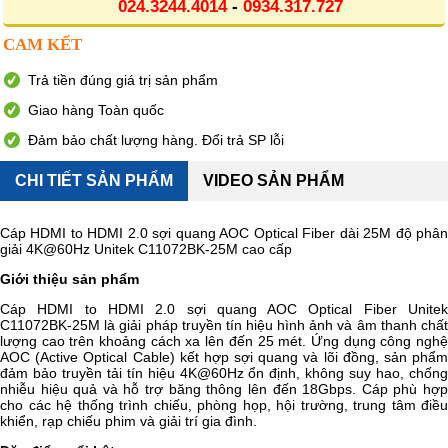
024.3244.4014
-
0934.317.727
CAM KẾT
Trả tiền đúng giá trị sản phẩm
Giao hàng Toàn quốc
Đảm bảo chất lượng hàng. Đổi trả SP lỗi
CHI TIẾT SẢN PHẨM
VIDEO SẢN PHẨM
Cáp HDMI to HDMI 2.0 sợi quang AOC Optical Fiber dài 25M độ phân
giải 4K@60Hz Unitek C11072BK-25M cao cấp
Giới thiệu sản phẩm
Cáp HDMI to HDMI 2.0 sợi quang AOC Optical Fiber Unitek
C11072BK-25M là giải pháp truyền tín hiệu hình ảnh và âm thanh chất
lượng cao trên khoảng cách xa lên đến 25 mét. Ứng dụng công nghệ
AOC (Active Optical Cable) kết hợp sợi quang và lõi đồng, sản phẩm
đảm bảo truyền tải tín hiệu 4K@60Hz ổn định, không suy hao, chống
nhiễu hiệu quả và hỗ trợ băng thông lên đến 18Gbps. Cáp phù hợp
cho các hệ thống trình chiếu, phòng họp, hội trường, trung tâm điều
khiển, rạp chiếu phim và giải trí gia đình.