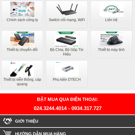
Chính sách công ty
Switch nối mạng, WiFi
Liên hệ
Thiết bị chuyển đổi
Bộ Chia, Bộ Gộp Tín
Thiết bị máy tính
Hiệu
Thiết bị viễn thông, cáp
Phụ kiện DTECH
quang
ĐẶT MUA QUA ĐIỆN THOẠI:
024.3244.4014
-
0934.317.727
GIỚI THIỆU
HƯỚNG DẪN MUA HÀNG