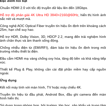
Đặc điểm nổi bật
Chuẩn HDMI 2.0 với tốc độ truyền dữ liệu lên đến 18Gbps.
Hỗ trợ độ phân giải 4K Ultra HD 3840×2160@60Hz
, hiển thị hình ản
sắc nét và mượt mà.
Công nghệ AOC Optical Fiber truyền tín hiệu ổn định trên khoảng cách
25m, hạn chế suy hao.
Hỗ trợ HDR, Dolby Vision, 3D, HDCP 2.2, mang đến trải nghiệm hình
ảnh chân thực và âm thanh sống động.
Chống nhiễu điện từ (EMI/RFI), đảm bảo tín hiệu ổn định trong môi
trường nhiều thiết bị điện.
Đầu cắm HDMI mạ vàng chống oxy hóa, tăng độ bền và khả năng tiếp
xúc.
Thiết kế Plug & Play, không cần cài đặt phần mềm hay cấp nguồn
ngoài.
Ứng dụng
Kết nối máy tính với màn hình, TV hoặc máy chiếu 4K.
Truyền tín hiệu từ đầu phát, Android Box, đầu ghi camera đến màn
hình hiển thị.
Sử dụng trong phòng họp, hội trường, lớp học, sân khấu và trung tâm